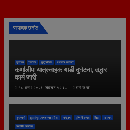
सम्पादक छनोट
दुर्घटना
समाचार
सुदूरपश्चिम
स्थानीय समाचार
कर्णालीमा यात्रुवाहक गाडी दुर्घटना, उद्धार
कार्य जारी
१८ असार २०८३, बिहीबार १२:३८
दोर्ण के.सी.
कुराकानी
तुलसीपुर उपमहानगरपालिका
राष्ट्रिय
लुम्बिनी प्रदेश
शिक्षा
समाचार
स्थानीय समाचार