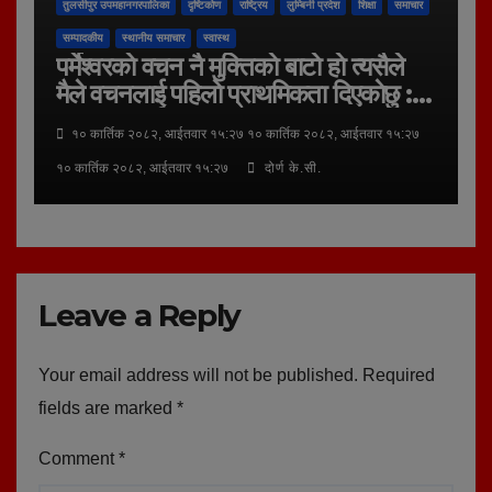
तुलसीपुर उपमहानगरपालिका
दृष्टिकोण
राष्ट्रिय
लुम्बिनी प्रदेश
शिक्षा
समाचार
सम्पादकीय
स्थानीय समाचार
स्वास्थ
पर्मेश्वरकाे वचन नै मुक्तिकाे बाटाे हाे त्यसैले
मैले वचनलाई पहिलाे प्राथमिकता दिएकाेछु :
वडा अध्यक्ष वि.क.
१० कार्तिक २०८२, आईतवार १५:२७ १० कार्तिक २०८२, आईतवार १५:२७
१० कार्तिक २०८२, आईतवार १५:२७
दोर्ण के.सी.
Leave a Reply
Your email address will not be published.
Required
fields are marked
*
Comment
*