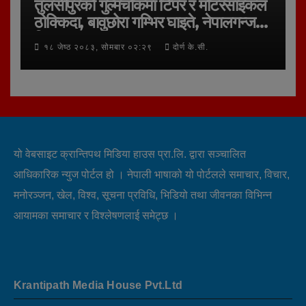
तुलसीपुरको गुल्मचोकमा टिपर र मोटरसाइकल
ठोक्किदा, बावुछोरा गम्भिर घाइते, नेपालगन्ज
रिफर
१८ जेष्ठ २०८३, सोमबार ०२:२९
दोर्ण के.सी.
यो वेबसाइट क्रान्तिपथ मिडिया हाउस प्रा.लि. द्वारा सञ्चालित
आधिकारिक न्युज पोर्टल हो । नेपाली भाषाको यो पोर्टलले समाचार, विचार,
मनोरञ्जन, खेल, विश्व, सूचना प्रविधि, भिडियो तथा जीवनका विभिन्न
आयामका समाचार र विश्लेषणलाई समेट्छ ।
Krantipath Media House Pvt.Ltd