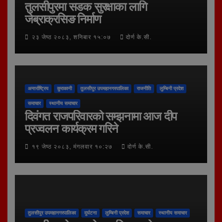
तुलसीपुरमा सडक सुरक्षाका लागि
जेब्राक्रसिङ निर्माण
२३ जेष्ठ २०८३, शनिबार १५:०७
दोर्ण के.सी.
अन्तर्राष्ट्रिय
कुराकानी
तुलसीपुर उपमहानगरपालिका
राजनीति
लुम्बिनी प्रदेश
समाचार
स्थानीय समाचार
दिवंगत राजपरिवारको सम्झनामा आज दीप
प्रज्वलन कार्यक्रम गरिने
१९ जेष्ठ २०८३, मंगलवार १०:२७
दोर्ण के.सी.
तुलसीपुर उपमहानगरपालिका
दुर्घटना
लुम्बिनी प्रदेश
समाचार
स्थानीय समाचार