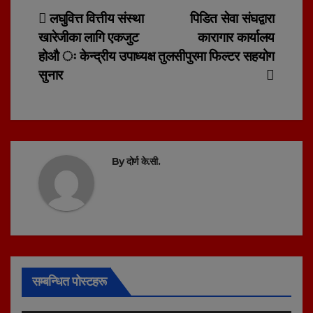
Post
लघुवित्त वित्तीय संस्था
पिडित सेवा संघद्वारा
खारेजीका लागि एकजुट
कारागार कार्यालय
navigation
होऔ ः केन्द्रीय उपाध्यक्ष
तुलसीपुरमा फिल्टर सहयोग
सुनार
By
दोर्ण के.सी.
सम्बन्धित पोस्टहरू