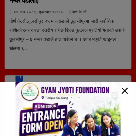
नम्बर वडालाई
२५ माघ २०८१, शुक्रबार १५:०५
दोर्ण के.सी.
दोर्ण के.सी.तुलसीपुर २५ माघदाङको तुलसीपुरमा जारी सर्वाधिक
राशिको अन्तर वडा स्तरीय रनिङ शिल्ड फुटबल प्रतियोगिताको उपाधि
तुलसीपुर – ६ नम्बर वडाले हात पारेको छ । आज भएको फाइनल
खेलमा ६…
खेलजगत
तुलसीपुर उपमहानगरपालिका
लुम्बिनी प्रदेश
शिक्षा
समाचार
स्थानीय समाचार
स्वास्थ
तुलसीपुरमा सर्वाधिक पुरस्कार राशिको फुटबल
प्रतियोगिता सुरु, वडा नम्बर ६ को बिजयी शुरुवात