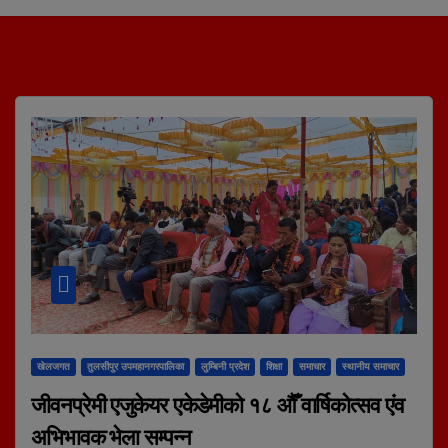
खेलजगत
तुलसीपुर उपमहानगरपालिका
लुम्बिनी प्रदेश
शिक्षा
समाचार
स्थानीय समाचार
जीवनप्रेमी एजुकेयर एकेडेमीकाे १८ औँ वार्षिकोत्सव एंव
अभिभावक भेला सम्पन्न