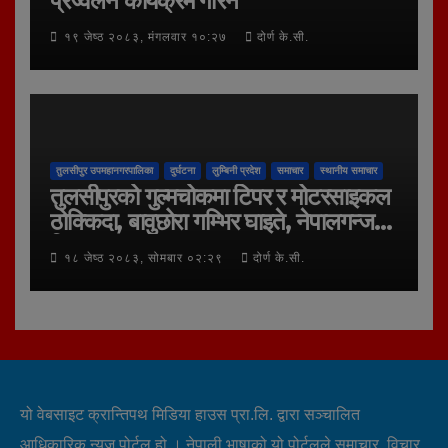
प्रज्वलन कार्यक्रम गरिने
१९ जेष्ठ २०८३, मंगलवार १०:२७
दोर्ण के.सी.
तुलसीपुर उपमहानगरपालिका
दुर्घटना
लुम्बिनी प्रदेश
समाचार
स्थानीय समाचार
तुलसीपुरको गुल्मचोकमा टिपर र मोटरसाइकल
ठोक्किदा, बावुछोरा गम्भिर घाइते, नेपालगन्ज
रिफर
१८ जेष्ठ २०८३, सोमबार ०२:२९
दोर्ण के.सी.
यो वेबसाइट क्रान्तिपथ मिडिया हाउस प्रा.लि. द्वारा सञ्चालित
आधिकारिक न्युज पोर्टल हो । नेपाली भाषाको यो पोर्टलले समाचार, विचार,