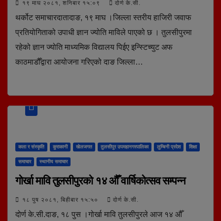
१९ माघ २०८१, शनिबार १५:०९
दोर्ण के.सी.
थर्कोट समाचारदातादाङ, १९ माघ ।जिल्ला स्तरीय हाजिरी जवाफ
प्रतियोगिताको उपाधी ज्ञान ज्योति माविले पाएको छ । तुलसीपुरमा
रहेको ज्ञान ज्योति माध्यमिक विद्यालय पिईए इन्स्टिच्युट अफ
काठमाडौँद्वारा आयोजना गरिएको दाङ जिल्ला…
कला र संस्कृति
कुराकानी
खेलजगत
तुलसीपुर उपमहानगरपालिका
लुम्बिनी प्रदेश
शिक्षा
समाचार
स्थानीय समाचार
गोर्खा मावि तुलसीपुरको १४ औँ वार्षिकोत्सव सम्पन्न
१८ पुष २०८१, बिहीबार १५:५०
दोर्ण के.सी.
दोर्ण के.सी.दाङ, १८ पुस ।गोर्खा मावि तुलसीपुरले आज १४ औँ