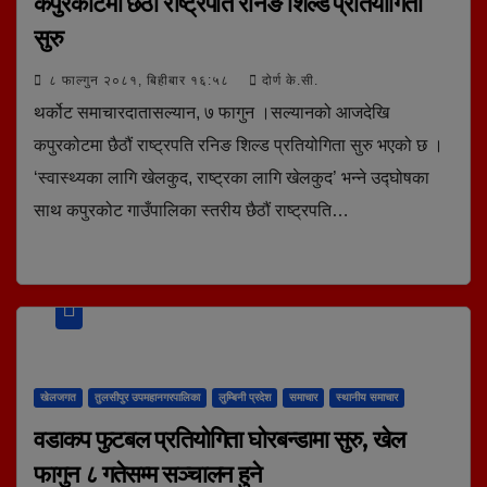
कपुरकोटमा छैठौं राष्ट्रपति रनिङ शिल्ड प्रतियोगिता
सुरु
८ फाल्गुन २०८१, बिहीबार १६:५८
दोर्ण के.सी.
थर्कोट समाचारदातासल्यान, ७ फागुन ।सल्यानको आजदेखि
कपुरकोटमा छैठौं राष्ट्रपति रनिङ शिल्ड प्रतियोगिता सुरु भएको छ ।
‘स्वास्थ्यका लागि खेलकुद, राष्ट्रका लागि खेलकुद’ भन्ने उद्घोषका
साथ कपुरकोट गाउँपालिका स्तरीय छैठौं राष्ट्रपति…
खेलजगत
तुलसीपुर उपमहानगरपालिका
लुम्बिनी प्रदेश
समाचार
स्थानीय समाचार
वडाकप फुटबल प्रतियोगिता घोरबन्डामा सुरु, खेल
फागुन ८ गतेसम्म सञ्चालन हुने