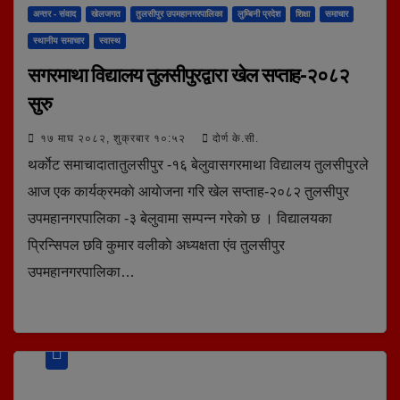
अन्तर - संवाद
खेलजगत
तुलसीपुर उपमहानगरपालिका
लुम्बिनी प्रदेश
शिक्षा
समाचार
स्थानीय समाचार
स्वास्थ
सगरमाथा विद्यालय तुलसीपुरद्वारा खेल सप्ताह-२०८२
सुरु
१७ माघ २०८२, शुक्रबार १०:५२
दोर्ण के.सी.
थर्काेट समाचादातातुलसीपुर -१६ बेलुवासगरमाथा विद्यालय तुलसीपुरले
आज एक कार्यक्रमकाे आयाेजना गरि खेल सप्ताह-२०८२ तुलसीपुर
उपमहानगरपालिका -३ बेलुवामा सम्पन्न गरेकाे छ । विद्यालयका
प्रिन्सिपल छवि कुमार वलीकाे अध्यक्षता एंव तुलसीपुर
उपमहानगरपालिका…