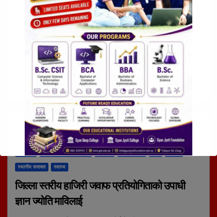
१९ माघ २०८१, शनिबार १५:१७
दोर्ण के.सी.
लक्ष्मण बस्नेततुलसीपुर, १९ माघ । दाङको तुलसीपुरमा शनिबारदेखि
सर्वाधिक पुरस्कार राशिको अध्यक्ष कप अन्तर वडास्तरिय रनिङ शिल्ड
फुटबल प्रतियोगिता शुरु भएको छ । तुलसीपुर उपमहानगरपालिका
वडा नम्बर ६ को आयोजना…
खेलजगत
तुलसीपुर उपमहानगरपालिका
दृष्टिकोण
लुम्बिनी प्रदेश
शिक्षा
समाचार
स्थानीय समाचार
स्वास्थ
जिल्ला स्तरीय हाजिरी जवाफ प्रतियोगिताको उपाधी
ज्ञान ज्योति माविलाई