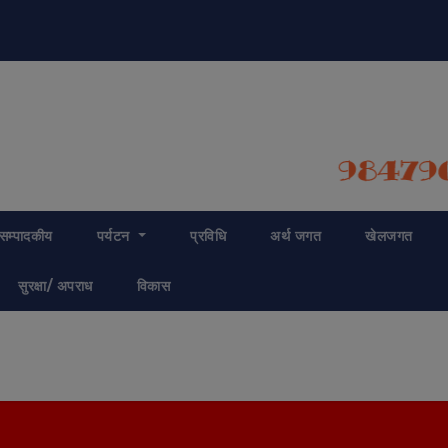
modal-check
सम्पादकीय
पर्यटन
प्रविधि
अर्थ जगत
खेलजगत
सुरक्षा/ अपराध
विकास