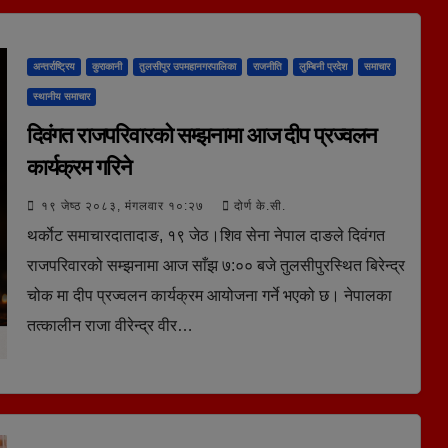
अन्तर्राष्ट्रिय
कुराकानी
तुलसीपुर उपमहानगरपालिका
राजनीति
लुम्बिनी प्रदेश
समाचार
स्थानीय समाचार
दिवंगत राजपरिवारको सम्झनामा आज दीप प्रज्वलन
कार्यक्रम गरिने
१९ जेष्ठ २०८३, मंगलवार १०:२७
दोर्ण के.सी.
थर्काेट समाचारदातादाङ, १९ जेठ।शिव सेना नेपाल दाङले दिवंगत
राजपरिवारको सम्झनामा आज साँझ ७:०० बजे तुलसीपुरस्थित बिरेन्द्र
चोक मा दीप प्रज्वलन कार्यक्रम आयोजना गर्ने भएको छ। नेपालका
तत्कालीन राजा वीरेन्द्र वीर…