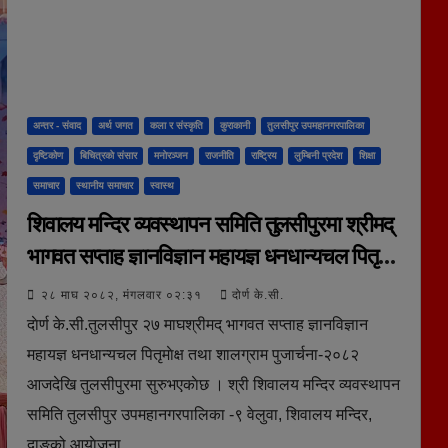
अन्तर - संवाद
अर्थ जगत
कला र संस्कृति
कुराकानी
तुलसीपुर उपमहानगरपालिका
दृष्टिकोण
बिचित्रकाे संसार
मनाेरञ्जन
राजनीति
राष्ट्रिय
लुम्बिनी प्रदेश
शिक्षा
समाचार
स्थानीय समाचार
स्वास्थ
शिवालय मन्दिर व्यवस्थापन समिति तुलसीपुरमा श्रीमद्
भागवत सप्ताह ज्ञानविज्ञान महायज्ञ धनधान्यचल पितृमाेक्ष
तथा शालग्राम पुजार्चना-२०८२ सञ्चालन
२८ माघ २०८२, मंगलवार ०२:३१
दोर्ण के.सी.
दाेर्ण के.सी.तुलसीपुर २७ माघश्रीमद् भागवत सप्ताह ज्ञानविज्ञान
महायज्ञ धनधान्यचल पितृमाेक्ष तथा शालग्राम पुजार्चना-२०८२
आजदेखि तुलसीपुरमा सुरुभएकाेछ । श्री शिवालय मन्दिर व्यवस्थापन
समिति तुलसीपुर उपमहानगरपालिका -९ वेलुवा, शिवालय मन्दिर,
दाङको आयाेजना…