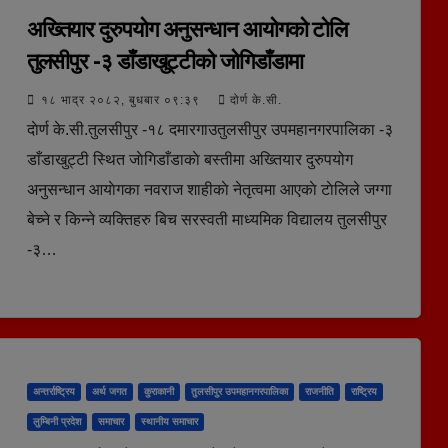
अख्तियार दुरुपयोग अनुसन्धान आयाेगकाे टाेलि
तुलसीपुर -३ डाँडाखुट्टीकाे जाेगिडाँडामा
१८ भाद्र २०८२, बुधबार ०९:३९
दोर्ण के.सी.
दाेर्ण के.सी.तुलसीपुर -१८ दमारगाउतुलसीपुर उपमहानगरपालिका -३
डाँडाखुट्टी स्थित जाेगिडाँडाकाे बस्तीमा अख्तियार दुरुपयोग
अनुसन्धान आयाेगका नवराज शाहीकाे नेतृत्वमा आएकाे टाेलिले जग्गा
बेच्ने र किन्ने व्यक्तिहरु बिच सरस्वती माध्यमिक विद्यालय तुलसीपुर
-३…
अन्तर्राष्ट्रिय
अर्थ जगत
कुराकानी
तुलसीपुर उपमहानगरपालिका
राजनीति
राष्ट्रिय
लुम्बिनी प्रदेश
समाचार
स्थानीय समाचार