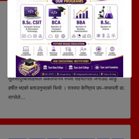
अन्तर - संवाद
कुराकानी
तुलसीपुर उपमहानगरपालिका
राजनीति
लुम्बिनी प्रदेश
समाचार
स्थानीय समाचार
तुलसीपुरमा राष्ट्रिय स्वतन्त्र पार्टीको नगर भेला सम्पन्न
२८ मंसिर २०८२, शनिबार १५:२७
दोर्ण के.सी.
थर्कोट समाचारदातातुलसीपुर, २७ मंसिर ।रास्वपा केन्द्रिय उप–
सभापती डा. स्वर्णीम वाग्लेले आफुहरू दाङको तुलसीपुरमा आउँदा
तुलसीपुरबासीहरूले अकलपनिय रुपमा सहभागिता जनाउँदा आफु
हर्षीत भएको बताउनुभएको थियो । रास्वपा केन्द्रिय उप–सभापती डा.
वाग्लेले…