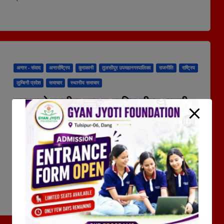
अन्तर - संवाद
अन्तर्राष्ट्रिय
कुराकानी
तुलसीपुर उपमहानगरपालिका
राजनीति
राष्ट्रिय
लुम्बिनी प्रदेश
समाचार
स्थानीय समाचार
रास्वपाको तुलसीपुर नगर सभापतिमा जीवन भण्डारी
२८ मंसिर २०८२, शनिबार १५:४१
दोर्ण के.सी.
थर्कोट समाचारदातातुलसीपुर, २७ मंसिर ।राष्ट्रिय स्वतन्त्र पार्टी
तुलसीपुरको नगर सभापतिमा जीवन भण्डारी चयन हुनु भएको छ ।
तुलसीपुरमा सम्पन्न रास्वपाको भेलाले भण्डारीको नेतृत्वमा १५ सदस्य
पालिका तदर्थ समिति गठन गरेको…