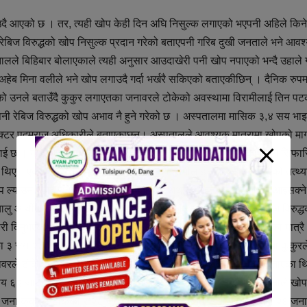
ाउदै आएको छ । तर, त्यही खोप केही दिन अघि निसुल्क लगाएको भएपनी अहिले किन
बिज विरुद्धको खोप निसुल्क प्रदान गरेको बताएपनी गरिब दुखी जनताले भने आवश
ले बिहिबार बोलाएकाले त्यही अनुसार आउदाखेरी पनी खोप नपाएको भन्दै उहाले 
हेब मिना वलीले भने खोप लगाउदै गर्दा भर्खरै सकिएको बताएकीछिन् । दैनिक रुपम
गरेको उनले बताउँदै कुकुर लगाएतका जनावरले टोकेको अवस्थामा विरामीलाई तिन पट
पनी रेबिज विरुद्धको खोप अभाव नै हुने गरेको छ । अस्पतालमा मासिक ३,४ सय भ
ट डाक्टर पदमराज अधिकारीले बताएकाछन्। अस्पतालले आवश्यक मात्रामा खोपको मा
ाई छ । मेडिकल सुपरिटेन्डेन्ट अधिकारीले खोप नसकिदा सम्म मागको लागि सिफारि
थिए। एकपटक प्राप्त भएको खोप पुर्णरुपमा विरामीलाई लगाई सकेर त्यसको तत्थ्
ल्याउन पठाई सकेको भन्दै अबको केही दिन अर्थात आइतबार भित्र खोप आइसक्न
ालु आर्थीक वर्ष २०८०÷०८१ को हालसम्म ५ हजार ६ सय ३८ जनाले रेबिज विरुद्ध
 दिनुभएको छ । जसअन्र्तगत आर्थीक वर्ष २०७७र०७८ मा कुकुरले टोकेका मात्रै
ा ३ सय २८ जनाले खोप लगाएका छन् । यस्तै आर्थिक वर्ष २०७८÷०७९ मा कुकुरल
ावरले टोकेका ३ सय ५७ जनाले खोप लगाएको सूचना अधिकारी सुवेदीलेबताएका थ
१३ सय ६२ जानले खोप लगाएका छन भने अन्य जनावरले टोकेका ३ सय २६ जनाले खोप
 जना कुकुरले टोकेका र २८ जना अन्य जनावरले टोकेका गरी जम्मा ३ सय २६ जना