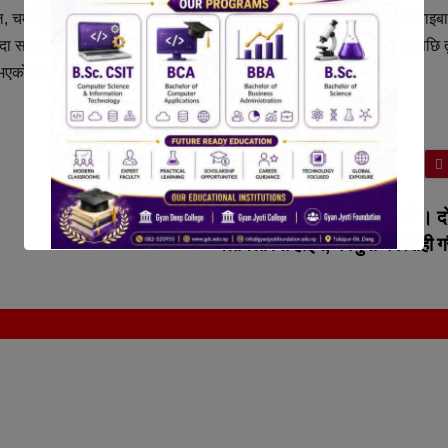
, चमेरो, न्याउरी मुसो, बाघ, चितुवा र बिरालोजस्ता सङ्क्रमित जनावरको टोकाइबाट
सावधानी अपनाउनु पर्ने हुन्छ भने रेबिजबाट बच्नको लागि सम्भावित जोखिम पछि तुर
भएकोले अस्पतालले स्टकमा राख्नुपर्ने सेवाग्राहीहरूले सुझाव दिएका थिए ।
डाक्टरमाथिको आरोप तथा आक्रमणलाई बन्द गरौ । द
मेलमिलापमा होइन, कानुनी कारबाही ग