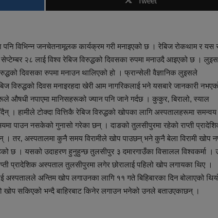
Tweet
ा पनि विभिन्न जनचेतनामूलक कार्यक्रम गरी मनाइएको छ । रेबिज रोकथाम र यस 
सेप्टेम्बर २८ लाई विश्व रेबिज विरुद्धको दिवसका रुपमा मनाउदै आइएको छ । लुइस
ज विरुद्धको दिवसका रुपमा मनाउन थालिएको हो । फ्रान्सेली वैज्ञानिक लुइसले
ी रेबिज विरुद्धको दिवस मनाइरहदा खेरी आम नागरिकलाई भने यसबारे जानकारी नभएक
ूले औषधी नपाएमा मानिसहरूको ज्यान पनि जाने गर्दछ । कुकुर, बिरालो, स्याल
दैन् । हामीले टोक्दा वित्तिकै रेबिज विरुद्धको खोपका लागि अस्पतालहरूमा समन्वय
 समयमा पाउन नसकेको गुनासो गरेका छन् । दाङको तुलसीपुरमा रहेको राप्ती प्रादेश
् । तर, अस्पतालमा कुनै समय विरामीले खोप पाउछन् भने कुनै बेला विरामी खोप न
ा रहेको छ । यसको उदाहरण हुनुहुन्छ तुलसीपुर ३ दमारगाउँका विसालल विश्वकर्मा ।
राप्ती प्रादेशिक अस्पताल तुलसीपुरमा लगेर छोरालाई पहिलो खोप लगायका थिए ।
ई अस्पतालले अन्तिम खोप लगाउनका लागि ११ गते बिहिबारका दिन बोलाएको थिय
्धको खोप सकिएको भन्दै बाहिरबाट किनेर लगाउन भनेको उनले बताउएकाछन् ।