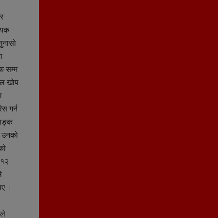
ेर
्यक
गुनासो
ा
क सम्म
ाइल खोप
ग
स गर्न
याङ्क
े उनको
को
 १२
े
िए ।
ले