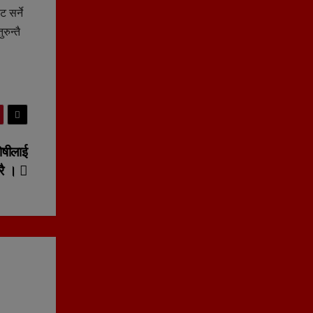
 सर्ने
ुन्तै
ोषीलाई
रै ।