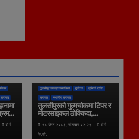
ालिका
तुलसीपुर उपमहानगरपालिका
दुर्घटना
लुम्बिनी प्रदेश
 समाचार
समाचार
स्थानीय समाचार
्झनामा
तुलसीपुरको गुल्मचोकमा टिपर र
क्रम
मोटरसाइकल ठोक्किदा,
बावुछोरा गम्भिर घाइते,
दोर्ण
१८ जेष्ठ २०८३, सोमबार ०२:२९
दोर्ण
नेपालगन्ज रिफर
के.सी.