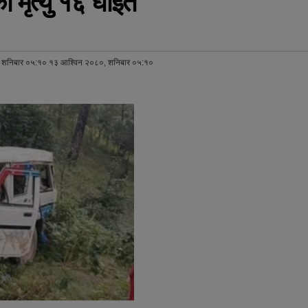
 मृत्युु १६ घाईते
 शनिबार ०५:१० १३ आश्विन २०८०, शनिबार ०५:१०