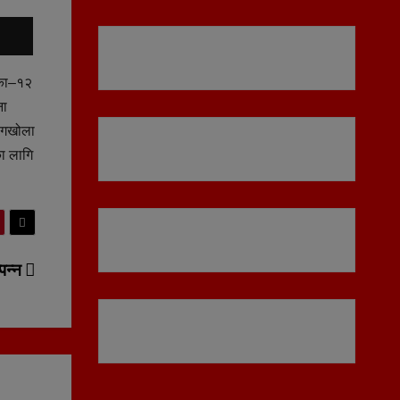
िका–१२
ना
कागखोला
का लागि
्पन्न