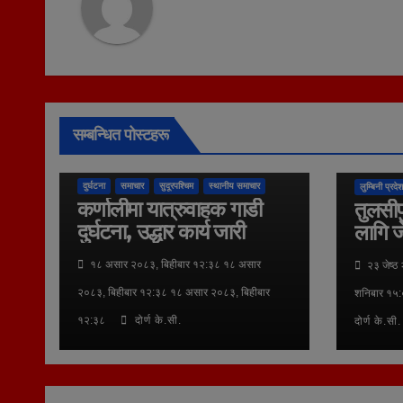
सम्बन्धित पोस्टहरू
कुराकानी
दुर्घटना
समाचार
सुदूरपश्चिम
स्थानीय समाचार
लुम्बिनी प्रदेश
कर्णालीमा यात्रुवाहक गाडी
तुलसीप
दुर्घटना, उद्धार कार्य जारी
लागि ज
१८ असार २०८३, बिहीबार १२:३८ १८ असार
२३ जेष्ठ
२०८३, बिहीबार १२:३८ १८ असार २०८३, बिहीबार
शनिबार १५:
१२:३८
दोर्ण के.सी.
दोर्ण के.सी.