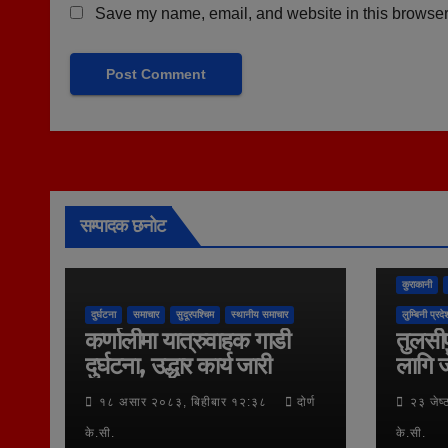
Save my name, email, and website in this browser 
सम्पादक छनोट
कुराकानी
दुर्घटना
समाचार
सुदूरपश्चिम
स्थानीय समाचार
लुम्बिनी प्रदे
कर्णालीमा यात्रुवाहक गाडी
तुलसीप
दुर्घटना, उद्धार कार्य जारी
लागि ज
१८ असार २०८३, बिहीबार १२:३८
दोर्ण
२३ जेष
के.सी.
के.सी.