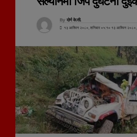
सल्यानमा जिप दुर्घटना दुईकाे
By
दोर्ण के.सी.
१३ आश्विन २०८०, शनिबार ०५:१० १३ आश्विन २०८०,