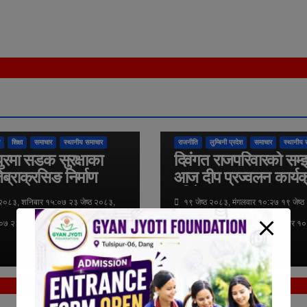
तुलसीपुर उपमहानगरपालिका
राष्ट्रिय
अन्तर्राष्ट्रिय
कुराकानी
तुलसीपुर उपमहानगरपा
शिक्षा
समाचार
स्थानीय समाचार
राजनीति
लुम्बिनी प्रदेश
समाचार
स्थानीय 
ुरमा सडक सुरक्षाका
दिवंगत राजपरिवारको सम्
ेब्राक्रसिङ निर्माण
आज दीप प्रज्वलन कार्यक
गरिने
 २०८३, शनिबार १५:०७ २३ जेष्ठ २०८३,
१९ जेष्ठ २०८३, मंगलवार १०:२७ १९ जेष्ठ
०७ २३ जेष्ठ २०८३, शनिबार १५:०७
मंगलवार १०:२७ १९ जेष्ठ २०८३, मंगलवार १
दोर्ण के.सी.