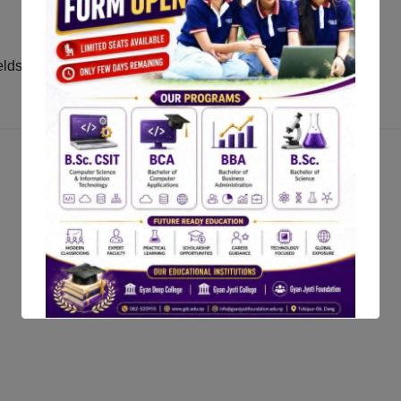
elds are marked
*