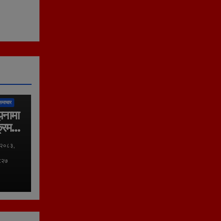
लिका
समाचार
झनामा
्रम
 २०८३,
०:२७