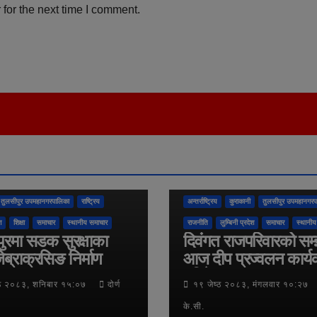
for the next time I comment.
तुलसीपुर उपमहानगरपालिका
राष्ट्रिय
अन्तर्राष्ट्रिय
कुराकानी
तुलसीपुर उपमहानगरप
श
शिक्षा
समाचार
स्थानीय समाचार
राजनीति
लुम्बिनी प्रदेश
समाचार
स्थानीय
ुरमा सडक सुरक्षाका
दिवंगत राजपरिवारको सम
ेब्राक्रसिङ निर्माण
आज दीप प्रज्वलन कार्य
गरिने
्ठ २०८३, शनिबार १५:०७
दोर्ण
१९ जेष्ठ २०८३, मंगलवार १०:२७
के.सी.