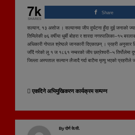
7k
Share
SHARES
सल्यान, १३ असोज । सल्यानमा जीप दुर्घटना हुँदा दुई जनाको ज
तिमिलेकी ७६ वर्षीया धुर्बी बोहरा र शारदा नगरपालिका–१५ बरला
अधिकारी गोपाल श्रेष्ठले जानकारी दिएकाछन् । प्रहरी अनुसा
जाँदै गरेको लु १ ज १८६१ नम्बरको जीप छत्रेश्वरी–५ तिर्पोलेमा 
जिल्ला अस्पताल सल्यान लैजादै गर्दा बाटैमा मृत्यु भएको प्रहर
Post
एकदिने अभिमुखिकरण कार्यक्रम सम्पन्न
navigation
By
दोर्ण के.सी.