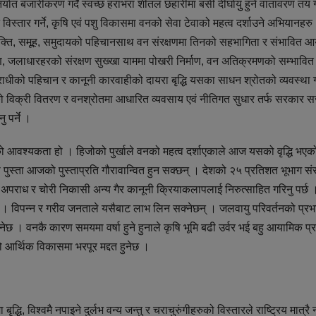
निर्यात बजारीकरण गर्दै स्वच्छ हराभरा शीतल छहारीमा बसी दीर्घायुु हुने वातावरण तय गर
विस्तार गर्ने, कृषि एवं पशु विकासमा वनको सेवा टेवाको महत्व दर्शाउने अभियानहरु
का व्यक्ति, समूह, समुदायको पहिचानसाथ वन संरक्षणमा तिनको सहभागिता र संभावित 
, जलाधारहरको संरक्षण सुख्खा याममा पोखरी निर्माण, वन अतिक्रमणको सम्भावित 
ाधीको पहिचान र कानूनी कारवाहीको दायरा बृद्धि यसका साधन श्रोतको व्यवस्था गर
वारको विक्री वितरण र वनश्रोतमा आधारित व्यवसाय एवं नीतिगत सुधार तर्फ सरकार 
 पर्ने ।
आजको आवश्यकता हो । हिजोको पुर्खाले वनको महत्व दर्शाएकाले आज यसको वृद्धि भएक
को पुस्ता आजको पुस्ताप्रति गौरावान्वित हुन सक्छन् । देशको २५ प्रतिशत भूभाग संर
न्न । अपराध र चोरी निकासी अन्य गैर कानूनी क्रियाकलापलाई निरुत्साहित गरिनु पर्छ 
ि । विपन्न र गरीव जनताले यसैबाट लाभ लिन सक्नेछन् । जलवायु परिवर्तनको प्रभ
ेछ । वनकै कारण समयमा वर्षा हुने हुनाले कृषि भूमि बढी उर्वर भई बहु आयामिक प्
को आर्थिक विकासमा भरपूर मद्दत हुनेछ ।
्धि, विश्वमै नपाइने दुर्लभ वन्य जन्तु र चराचुरुंगीहरुको विस्तारले राष्ट्रिय मात्रै