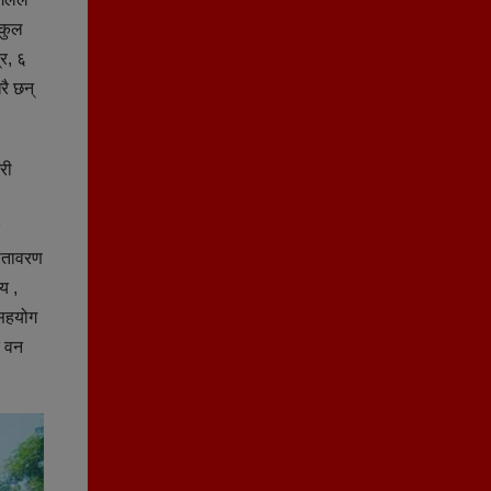
 कुल
्र, ६
रै छन्
री
वातावरण
य ,
ा सहयोग
क वन