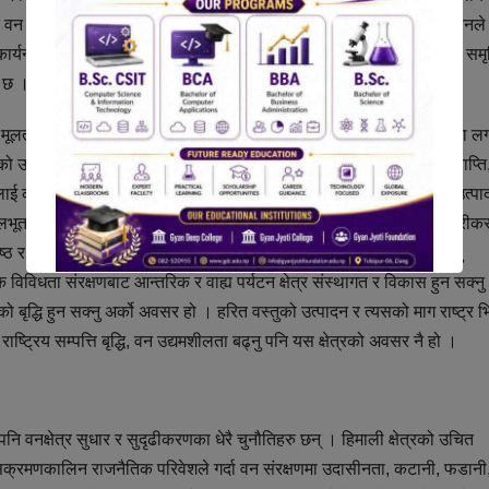
संरक्षण क्षेत्र रहेको छ । समुदायमा आधारित मध्यवर्ती क्षेत्रको व्यवस्थापनले
्यन्वयन हुँदै गरेको अवस्था प्रकृति संरक्षण राष्ट्रिय रणनीति २०७२ को साथै समृद
 छ ।
लतः उद्यमशील हुने वनक्षेत्र मुलुकको सोच रहनु पर्ने, यसैबाट रोजगारी सिर्जना ल
ो उत्पादन र उत्पादकत्व अभिबृद्धि विविधता र श्रोत संरक्षणबाट हुने लाभको प्राप्ति
ई क्रमशः घटाउदै जाने जल एवं जलश्रोतको बृद्धि, भूमिको संरक्षण, भूमिबाट उत्पा
मूलभूत उद्देश्य हो । विगतको तुलनामा वनक्षेत्रले ओगटेको भूभाग बढदै जानु , शहरी
्ठ र मानव निर्मिति उत्सर्जित कार्वनको प्रयोग हुनु त्यसबाट लाभ बढ्नु, जलवायु
 विविधता संरक्षणबाट आन्तरिक र वाह्य पर्यटन क्षेत्र संस्थागत र विकास हुन सक्नु भ
को बृद्धि हुन सक्नु अर्को अवसर हो । हरित वस्तुको उत्पादन र त्यसको माग राष्ट्र भ
ाष्ट्रिय सम्पत्ति बृद्धि, वन उद्यमशीलता बढ्नु पनि यस क्षेत्रको अवसर नै हो ।
 पनि वनक्षेत्र सुधार र सुदृढीकरणका धेरै चुनौतिहरु छन् । हिमाली क्षेत्रको उचित
, सक्रमणकालिन राजनैतिक परिवेशले गर्दा वन संरक्षणमा उदासीनता, कटानी, फडानी