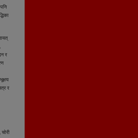
 पनि
्धिका
गायत्
,
दन र
करण
ूक्षय
ित्र र
, चोरी