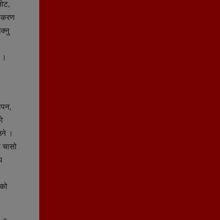
नोट,
ूनीकरण
क्नु
् ।
थापन,
ो
उने ।
िक चासो
घ
ुको