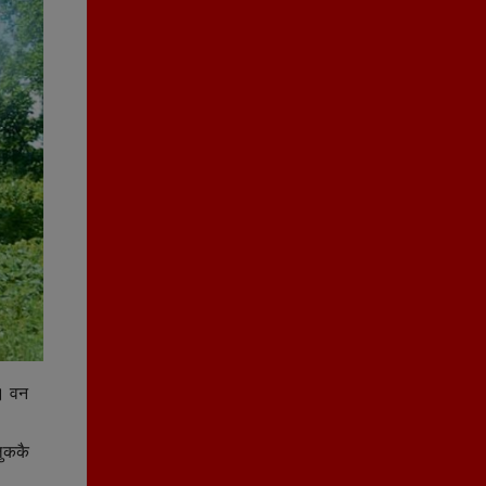
 । वन
लुककै