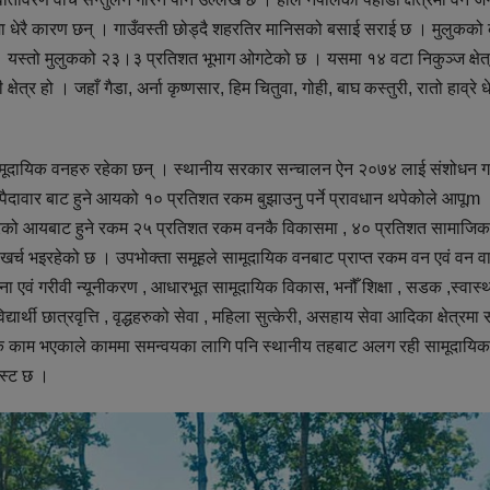
ढ्नुमा धेरै कारण छन् । गाउँवस्ती छोड्दै शहरतिर मानिसको बसाई सराई छ । मुलुकको
र्छ । यस्तो मुलुकको २३।३ प्रतिशत भूभाग ओगटेको छ । यसमा १४ वटा निकुञ्ज क्षेत
क्षेत्र हो । जहाँ गैडा, अर्ना कृष्णसार, हिम चितुवा, गोही, बाघ कस्तुरी, रातो हाव्रे धे
 सामूदायिक वनहरु रहेका छन् । स्थानीय सरकार सन्चालन ऐन २०७४ लाई संशोधन ग
दावार बाट हुने आयको १० प्रतिशत रकम बुझाउनु पर्ने प्रावधान थपेकोले आपूm
वारको आयबाट हुने रकम २५ प्रतिशत रकम वनकै विकासमा , ४० प्रतिशत सामाजिक
खर्च भइरहेको छ । उपभोक्ता समूहले सामूदायिक वनबाट प्राप्त रकम वन एवं वन 
ना एवं गरीवी न्यूनीकरण , आधारभूत सामूदायिक विकास, भनौँ शिक्षा , सडक ,स्वास्थ्
द्यार्थी छात्रवृत्ति , वृद्धहरुको सेवा , महिला सुत्केरी, असहाय सेवा आदिका क्षेत्रम
रकै काम भएकाले काममा समन्वयका लागि पनि स्थानीय तहबाट अलग रही सामूदायि
पस्ट छ ।