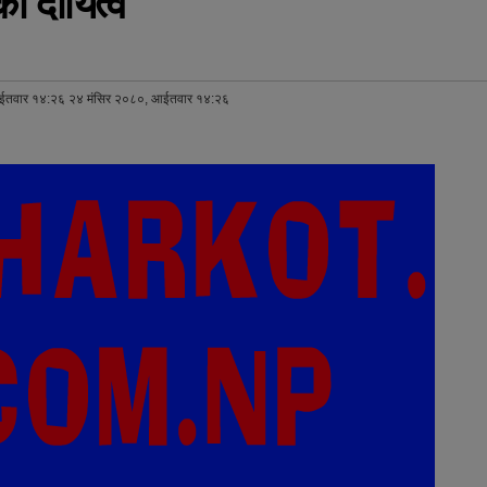
ो दायित्व
ईतवार १४:२६ २४ मंसिर २०८०, आईतवार १४:२६