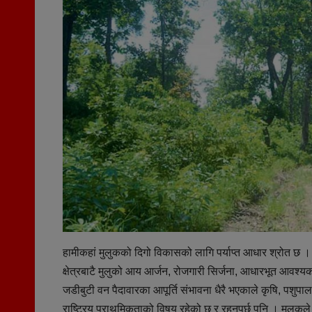
हामीकहां मुलुकको दिगो विकासको लागि पर्याप्त आधार श्रोत छ ।
क्षेत्रबाटै मुलुको आय आर्जन, रोजगारी सिर्जना, आधारभूत आवश्यकता
जडीबुटी वन पैदावारका आपूर्ति संभावना धैरै भएकाले कृषि, पशुपालन,
राष्ट्रिय प्राथमिकताको विषय रहेको छ र रहनुपर्छ पनि । मुलुकल