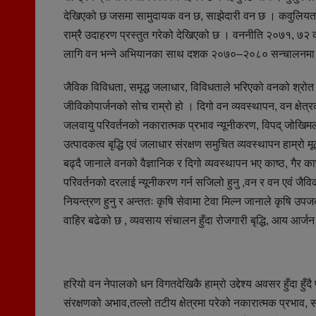
देखिएको छ जसमा सामुदायक वन छ, साझेदारी वन छ । कवुलियत वन र 
राम्रै उदाहरण प्रस्तुत गरेको देखिएको छ । वननीति २०७१, ७२ कार
लागि वन भन्ने अभियानका साथ दशक २०७०–२०८० सन्चालनमा
जैविक विविधता, समृद्ध जलाधार, विविधताले भरिएको वनको श्रोत मू
जीविकोपार्जनको सोच राम्रो हो । दिगो वन व्यवस्थापन, वन क्षेत्रक
जलवायु परिवर्तनको नकारात्मक प्रभाव न्यूनीकरण, विपद् जोखिमला
उत्पादकत्व बृद्धि एवं जलाधार संरक्षण समुचित व्यवस्थापन हाम्रो 
बढ्दै जानाले वनको वैज्ञानिक र दिगो व्यवस्थापन भए काष्ठ, गैर काष
परिवर्तनको दरलाई न्यूनीकरण गर्न सजिलो हुनु ,वन र वन एवंं जैविक
नियन्त्रण हुनु र अन्ततः कृषि सेवामा टेवा मिल्न जानाले कृषि उपज
वाहिर बढेको छ , व्यवसाय संचालन हुँदा रोजगारी बृद्धि, आय आर्जन र
हरियो वन नेपालको धन विगतदेखिकै हाम्रो उद्देश्य अवसर हुँदा हुँदै
संरक्षणको अभाव,तल्लो तटीय क्षेत्रमा परेको नकारात्मक प्रभाव