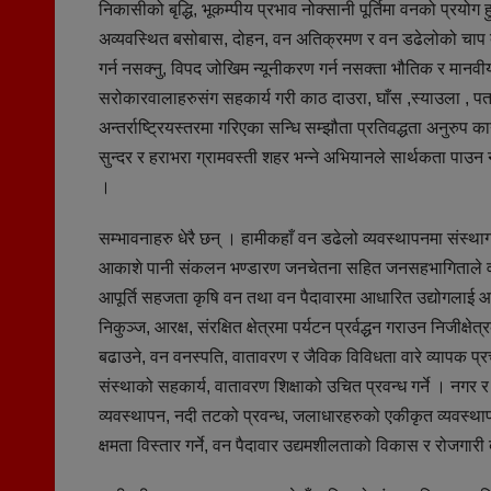
निकासीको बृद्धि, भूकम्पीय प्रभाव नोक्सानी पूर्तिमा वनको प्रयो
अव्यवस्थित बसोबास, दोहन, वन अतिक्रमण र वन डढेलोको चाप बढ्दै
गर्न नसक्नु, विपद जोखिम न्यूनीकरण गर्न नसक्ता भौतिक र मानवीय प
सरोकारवालाहरुसंग सहकार्य गरी काठ दाउरा, घाँस ,स्याउला , 
अन्तर्राष्ट्रियस्तरमा गरिएका सन्धि सम्झौता प्रतिवद्धता अनुरुप का
सुन्दर र हराभरा ग्रामवस्ती शहर भन्ने अभियानले सार्थकता पाउन न
।
सम्भावनाहरु धेरै छन् । हामीकहाँ वन डढेलो व्यवस्थापनमा संस्थागत
आकाशे पानी संकलन भण्डारण जनचेतना सहित जनसहभागिताले वन सं
आपूर्ति सहजता कृषि वन तथा वन पैदावारमा आधारित उद्योगलाई आव
निकुञ्ज, आरक्ष, संरक्षित क्षेत्रमा पर्यटन प्रर्वद्धन गराउन निजीक
बढाउने, वन वनस्पति, वातावरण र जैविक विविधता वारे व्यापक प्
संस्थाको सहकार्य, वातावरण शिक्षाको उचित प्रवन्ध गर्ने । नगर 
व्यवस्थापन, नदी तटको प्रवन्ध, जलाधारहरुको एकीकृत व्यवस्थापन र
क्षमता विस्तार गर्ने, वन पैदावार उद्यमशीलताको विकास र रोजगारी