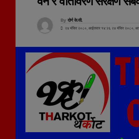
वन र वातावरण संरक्षण सबैक
By
दोर्ण के.सी.
२४ मंसिर २०८०, आईतवार १४:२६ २४ मंसिर २०८०, आ