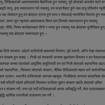
ग हुनु, पिडितहरुको आवश्यकतामा बैकल्पिक हुन नसक्नु, चुरे क्षेत्रको कमजोर माटो ब
 जानु, द्वन्द व्यवस्थापन गर्न नसक्नु, वन फडानीबाट हुने जल वायु परिवर्तन न्य
क्ष नोक्सान हुनु वन क्षेत्राट प्राप्त हुने लाभ र सेवालाई न्यायोचित वितरण हुन नस
पतकर ,चरण जुन न्यूनतम आवश्यकता विषय छन् तिनको व्यवस्थापन हुन नसक्नु
नून, नीति, नियम कार्यक्रमहरु दिगो र स्पष्ट हुन नसक्नु यस क्षेत्रका चुनौतिहरु हुन
सक्नु यस क्षेत्रका समस्याहरु हुन् ।
 दिगो संरचना, डढेलो प्रतिरोधी क्षमताको विस्तार, पूर्व तयारी, अग्नि रेखा व्यवस्
रक्षण हुन सक्छ । निजी एवं सरकारी जग्गामा बृक्षरोपण विस्तार र वन पैदावारक
श्यक कच्चा पदार्थको आपूर्तिमा कवुलियती वन एवं निजी क्षेत्रको सहभागिता बढा
्षेत्रको सहभागिता , सिमसार क्षेत्रको संरक्षण, जैविक विविधताको महत्व वारे सार्वजन
रचार प्रसार, स्थानीय वासिन्दाको अपनत्व महसुस, निजीक्षेत्र लगायत सामाजिक सं
र यसै वरिपरिे रहेको हरियाली सिमसार पानीका मुहान संरक्षण खालि क्षेत्रको उचित
 संरक्षण गर्ने, नगर एवं गाउँ पालिकाहरको क्षमता अभिबृद्धि गर्ने, सेवा प्रदायकहर
 बृद्धि आर्थिक लगानीको वातावरण तय गर्ने ।