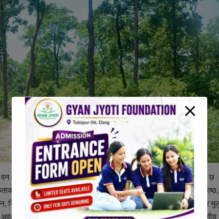
 वन क्षेत्रको महत्वपूर्ण योगदान हिजो पनि थियो, आज त छदैछ र भोलि पनि रहने छ
का क्षेत्र परिपूर्ति हुन हुन सक्छन् । काठ, दाउरा, घाँसपात मात्र होइन गैर काष्ठ,
 सिंचाई पर्यटन धेरै क्षेत्र यसबाट लाभान्वित हुने अवस्था छ । त्यसैले वनक्षेत्र मु
े अवलम्वन गरेको समुदायका आधारित वन एवं संरक्षित क्षेत्र व्यवस्थापन उदाहरणीय