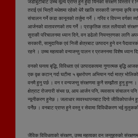
जडीबुटीबाट उच्च मूल्य प्राप्त हुने हुँदा यिनको संरक्षण विस्तार र 
तराई एवं भित्री मधेशमा रहेको धेरै खालि सरकारी जग्गामा कृषि वन 
संचालन गर्ने कडा कानूनको तर्जुमा गर्ने । गरिव र विपन्न वर्ग
आर्जनको वातावरणको तय गर्ने । प्राकृतिक ताल तलैयाको संरक्षण
सुराकी परिचालनमा ध्यान दिने, वन डढेलो नियन्त्रणका लागि अपर
सरकारी, सामुदायिक एवं निजी क्षेत्रबाट उत्पादन हुने वन पैदा
रहने । उच्च महत्वको वन्यजन्तु पालन र प्रजननमा विशेष ध्यान दिनु
वनको घनत्व बृद्धि, विविधता एवं उत्पादकत्वमा गुणात्मक बृद्धि 
एक वृक्ष कटान् गर्दा घटीमा ५ बृक्षरोपण अभियान गर्दा मात्र भोलि
वनमै हुनु पर्छ । वन र वन्यजन्तु संरक्षणमा कुनै सम्झौता हुनु हु
क्षेत्राट रोजगारी संभव छ, आय आर्जन पनि, व्यवसाय संचालन पन
न्यूनीकरण हुनेछ । जलाधार व्यवस्थापनबाट दिगो जीविकोपार्जन हुन
पर्नेछ । वनबाट प्राप्त हुने वस्तु र सेवामा विविधीकरण भई मुलुक
जैविक विविधताको संरक्षण, उच्च महत्वका वन जन्तुहरुको संरक्षणमा बृद