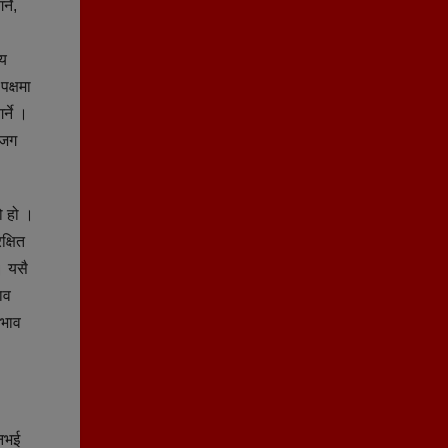
्ने,
आय
पक्षमा
्ने ।
सजग
ो हो ।
क्षित
। यसै
ाव
रभाव
 नभई