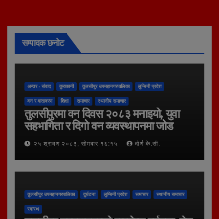
सम्पादक छनोट
अन्तर - संवाद
कुराकानी
तुलसीपुर उपमहानगरपालिका
लुम्बिनी प्रदेश
वन र वातावरण
शिक्षा
समाचार
स्थानीय समाचार
तुलसीपुरमा वन दिवस २०८३ मनाइयो, युवा
सहभागिता र दिगो वन व्यवस्थापनमा जोड
२५ श्रावण २०८३, सोमबार १६:१५
दोर्ण के.सी.
तुलसीपुर उपमहानगरपालिका
दुर्घटना
लुम्बिनी प्रदेश
समाचार
स्थानीय समाचार
स्वास्थ