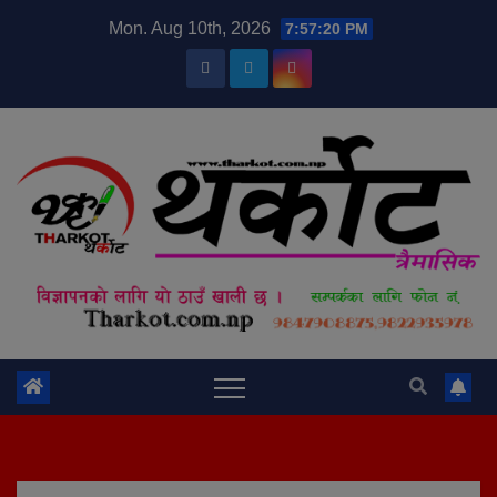
Skip
modal-check
Mon. Aug 10th, 2026
7:57:21 PM
to
content