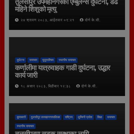
तुलसीपुर उपमहानगरको एम्बुलेन्स दुर्घटना, डेढ
महिने शिशुको मृत्यु
२४ श्रावण २०८३, आईतवार ०९:२१
दोर्ण के.सी.
दुर्घटना
समाचार
सुदूरपश्चिम
स्थानीय समाचार
कर्णालीमा यात्रुवाहक गाडी दुर्घटना, उद्धार
कार्य जारी
१८ असार २०८३, बिहीबार १२:३८
दोर्ण के.सी.
कुराकानी
तुलसीपुर उपमहानगरपालिका
राष्ट्रिय
लुम्बिनी प्रदेश
शिक्षा
समाचार
स्थानीय समाचार
तुलसीपुरमा सडक सुरक्षाका लागि