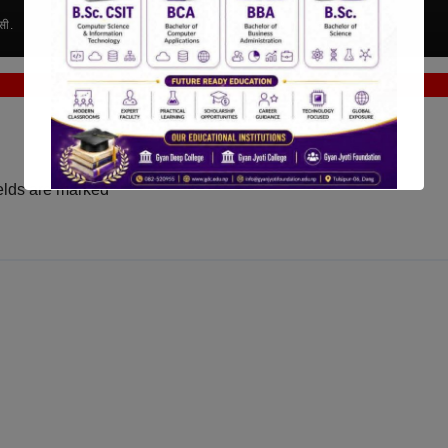
१५:२७
दोर्ण के.सी.
सी.
elds are marked
*