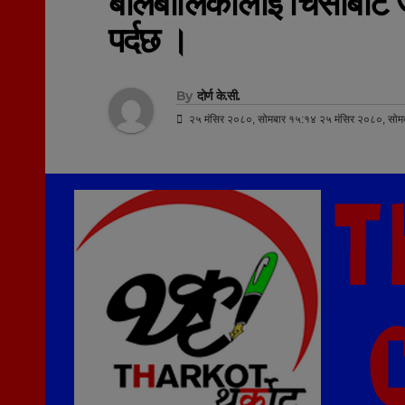
बालबालिकालाई चिसोबाट जो
पर्दछ ।
By
दोर्ण के.सी.
२५ मंसिर २०८०, सोमबार १५:१४ २५ मंसिर २०८०, सोम