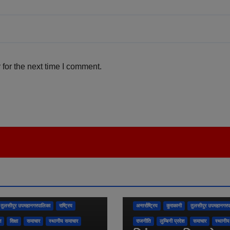
for the next time I comment.
तुलसीपुर उपमहानगरपालिका
राष्ट्रिय
अन्तर्राष्ट्रिय
कुराकानी
तुलसीपुर उपमहानगरप
श
शिक्षा
समाचार
स्थानीय समाचार
राजनीति
लुम्बिनी प्रदेश
समाचार
स्थानीय