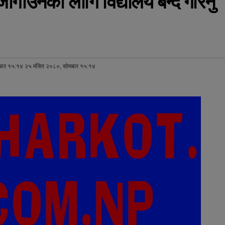
गाउनका लागि विद्यालय बन्द गरिनु
बार १५:१४ २५ मंसिर २०८०, सोमबार १५:१४