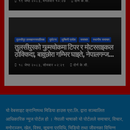
१९ जेष्ठ २०८३, मंगलवार १०:२७
दोर्ण के.सी.
तुलसीपुर उपमहानगरपालिका
दुर्घटना
लुम्बिनी प्रदेश
समाचार
स्थानीय समाचार
तुलसीपुरको गुल्मचोकमा टिपर र मोटरसाइकल
ठोक्किदा, बावुछोरा गम्भिर घाइते, नेपालगन्ज
रिफर
१८ जेष्ठ २०८३, सोमबार ०२:२९
दोर्ण के.सी.
यो वेबसाइट क्रान्तिपथ मिडिया हाउस प्रा.लि. द्वारा सञ्चालित
आधिकारिक न्युज पोर्टल हो । नेपाली भाषाको यो पोर्टलले समाचार, विचार,
मनोरञ्जन, खेल, विश्व, सूचना प्रविधि, भिडियो तथा जीवनका विभिन्न