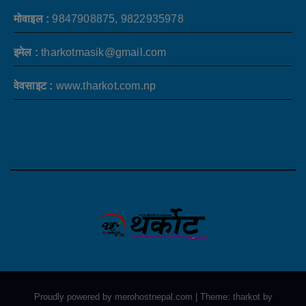
मोवाइल :
9847908875, 9822935978
इमेल :
tharkotmasik@gmail.com
वेवसाइट :
www.tharkot.com.np
Proudly powered by merohostnepal.com
|
Theme: tharkot by