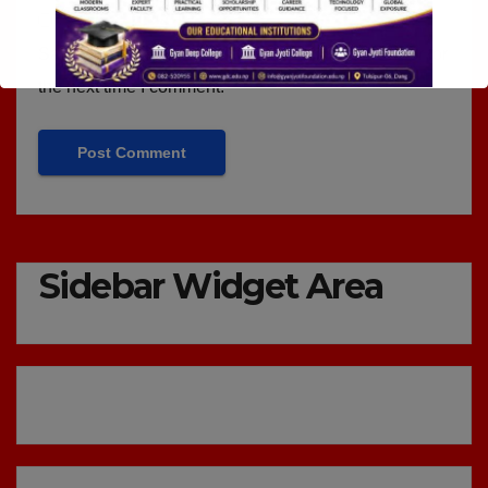
Save my name, email, and website in this browser for
the next time I comment.
Sidebar Widget Area