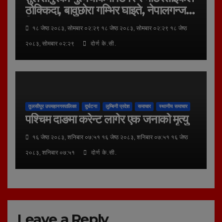
ठोक्किदा, बावुछोरा गम्भिर घाइते, नेपालगन्ज
रिफर
१८ जेष्ठ २०८३, सोमबार ०२:२९ १८ जेष्ठ २०८३, सोमबार ०२:२९ १८ जेष्ठ
२०८३, सोमबार ०२:२९
दोर्ण के.सी.
तुलसीपुर उपमहानगरपालिका
दुर्घटना
लुम्बिनी प्रदेश
समाचार
स्थानीय समाचार
पश्चिम दाङमा करेन्ट लागेर एक जनाको मृत्यु
१६ जेष्ठ २०८३, शनिबार ०७:५१ १६ जेष्ठ २०८३, शनिबार ०७:५१ १६ जेष्ठ
२०८३, शनिबार ०७:५१
दोर्ण के.सी.
Leave a Reply