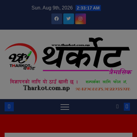
Skip
modal-check
Sun. Aug 9th, 2026
2:33:18 AM
to
content