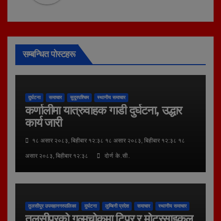
सम्बन्धित पोस्टहरू
दुर्घटना
समाचार
सुदूरपश्चिम
स्थानीय समाचार
कर्णालीमा यात्रुवाहक गाडी दुर्घटना, उद्धार
कार्य जारी
१८ असार २०८३, बिहीबार १२:३८ १८ असार २०८३, बिहीबार १२:३८ १८
असार २०८३, बिहीबार १२:३८
दोर्ण के.सी.
तुलसीपुर उपमहानगरपालिका
दुर्घटना
लुम्बिनी प्रदेश
समाचार
स्थानीय समाचार
तुलसीपुरको गुल्मचोकमा टिपर र मोटरसाइकल