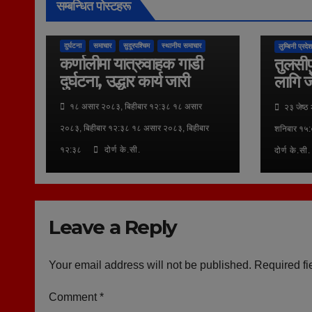
सम्बन्धित पोस्टहरू
कुराकानी
दुर्घटना
समाचार
सुदूरपश्चिम
स्थानीय समाचार
लुम्बिनी प्रदेश
कर्णालीमा यात्रुवाहक गाडी
तुलसीप
दुर्घटना, उद्धार कार्य जारी
लागि ज
१८ असार २०८३, बिहीबार १२:३८ १८ असार
२३ जेष्ठ
२०८३, बिहीबार १२:३८ १८ असार २०८३, बिहीबार
शनिबार १५:
१२:३८
दोर्ण के.सी.
दोर्ण के.सी.
Leave a Reply
Your email address will not be published.
Required fi
Comment
*