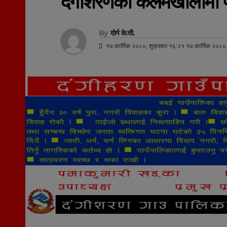
दंगीशरणको कलमखोलामा पह
By
दोर्ण के.सी.
१७ कार्तिक २०८०, शुक्रबार १६:२१ १७ कार्तिक २०८०,