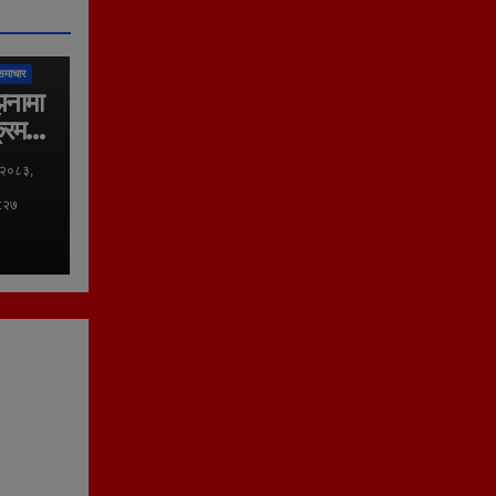
लिका
समाचार
झनामा
्रम
 २०८३,
०:२७