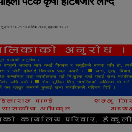
िलो पटक कृषी हाटबजार लाग्दै
 शुक्रबार १६:२१ १७ कार्तिक २०८०, शुक्रबार १६:२१