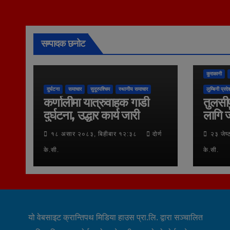
सम्पादक छनोट
कुराकानी
दुर्घटना
समाचार
सुदूरपश्चिम
स्थानीय समाचार
लुम्बिनी प्रदे
कर्णालीमा यात्रुवाहक गाडी
तुलसीप
दुर्घटना, उद्धार कार्य जारी
लागि ज
१८ असार २०८३, बिहीबार १२:३८
दोर्ण
२३ जेष
के.सी.
के.सी.
यो वेबसाइट क्रान्तिपथ मिडिया हाउस प्रा.लि. द्वारा सञ्चालित