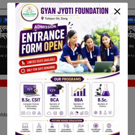
तुलसीपुर उपमहानगरपालिका
राष्ट्रिय
अन्तर्राष्ट्रिय
कुराकानी
तुलसीपुर उपमहानगरपा
शिक्षा
समाचार
स्थानीय समाचार
राजनीति
लुम्बिनी प्रदेश
समाचार
स्थानीय 
ुरमा सडक सुरक्षाका
दिवंगत राजपरिवारको सम्
ेब्राक्रसिङ निर्माण
आज दीप प्रज्वलन कार्यक
गरिने
 २०८३, शनिबार १५:०७ २३ जेष्ठ २०८३,
१९ जेष्ठ २०८३, मंगलवार १०:२७ १९ जेष्ठ
०७ २३ जेष्ठ २०८३, शनिबार १५:०७
मंगलवार १०:२७ १९ जेष्ठ २०८३, मंगलवार १
दोर्ण के.सी.
elds are marked
*