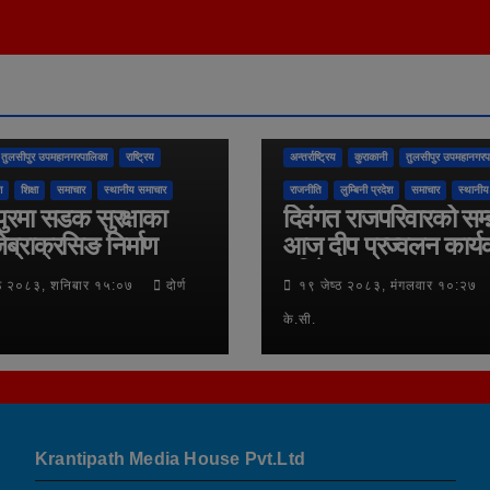
तुलसीपुर उपमहानगरपालिका
राष्ट्रिय
अन्तर्राष्ट्रिय
कुराकानी
तुलसीपुर उपमहानगरप
श
शिक्षा
समाचार
स्थानीय समाचार
राजनीति
लुम्बिनी प्रदेश
समाचार
स्थानीय
ुरमा सडक सुरक्षाका
दिवंगत राजपरिवारको सम
ेब्राक्रसिङ निर्माण
आज दीप प्रज्वलन कार्य
गरिने
्ठ २०८३, शनिबार १५:०७
दोर्ण
१९ जेष्ठ २०८३, मंगलवार १०:२७
के.सी.
Krantipath Media House Pvt.Ltd