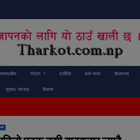
modal-check
सम्पादकीय
पर्यटन
प्रविधि
अर्थ जगत
खेलजगत
सुरक्षा/ अपराध
विकास
चार