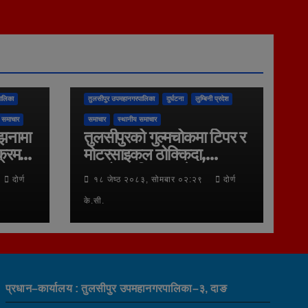
ालिका
तुलसीपुर उपमहानगरपालिका
दुर्घटना
लुम्बिनी प्रदेश
 समाचार
समाचार
स्थानीय समाचार
्झनामा
तुलसीपुरको गुल्मचोकमा टिपर र
क्रम
मोटरसाइकल ठोक्किदा,
बावुछोरा गम्भिर घाइते,
दोर्ण
१८ जेष्ठ २०८३, सोमबार ०२:२९
दोर्ण
नेपालगन्ज रिफर
के.सी.
प्रधान–कार्यालय : तुलसीपुर उपमहानगरपालिका–३, दाङ