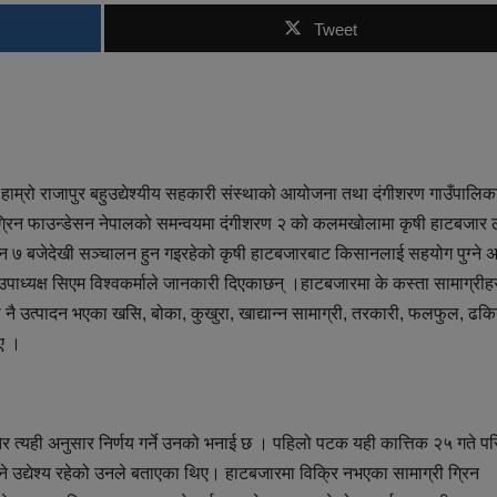
Tweet
म्रो राजापुर बहुउद्येश्यीय सहकारी संस्थाको आयोजना तथा दंगीशरण गाउँपालिक
 ग्रिन फाउन्डेसन नेपालको समन्वयमा दंगीशरण २ को कलमखोलामा कृषी हाटबजार ला
 ७ बजेदेखी सञ्चालन हुन गइरहेको कृषी हाटबजारबाट किसानलाई सहयोग पुग्ने अपे
ाध्यक्ष सिएम विश्वकर्माले जानकारी दिएकाछन् ।हाटबजारमा के कस्ता सामाग्रीहरु 
 नै उत्पादन भएका खसि, बोका, कुखुरा, खाद्यान्न सामाग्री, तरकारी, फलफुल, ढकि
िए ।
बझेर त्यही अनुसार निर्णय गर्ने उनको भनाई छ । पहिलो पटक यही कात्तिक २५ गते पर
उने उद्येश्य रहेको उनले बताएका थिए। हाटबजारमा विक्रि नभएका सामाग्री ग्रिन