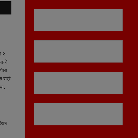
ा २
ग्ने
क्षा
राख्ने
या,
िक्षण