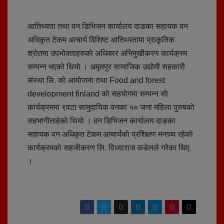
आतिथ्यता तथा वन डिभिजन कार्यालय दाङका सहायक वन
अधिकृत टेकम आचार्य विशिष्ट आतिथ्यतामा प्राकृतिक
श्राेतमा उपभोक्ताहरुकाे अधिकार अभिमुखीकरण कार्यक्रम
सम्पन्न भएको थियाे । अमृतपुर सामाजिक उद्योमी सहकारी
संस्था लि. काे आयाेजना तथा Food and forest
development finland काे सहयाेगमा सम्पन्न साे
कार्यक्रममा ९वटा सामुदायिक वनका ५० जना महिला पुरुषकाे
सहभागीताहेकाे थियाे । वन डिभिजन कार्यालय दाङका
सहायक वन अधिकृत टेकम आचार्यकाे प्रशिक्षण मन्तव्य रहेकाे
कार्यक्रमकाे सहजीकरण लि. विध्याराज कडेलले गरेका थिए
।