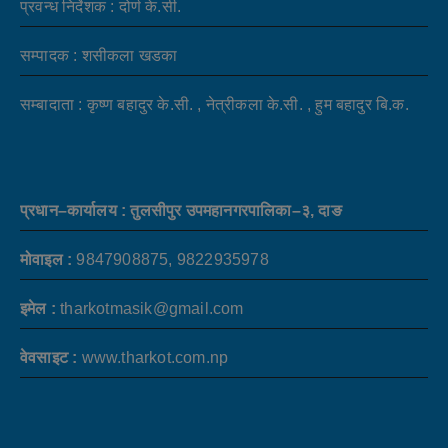
प्रवन्ध निर्देशक : दोर्ण के.सी.
सम्पादक : शसीकला खडका
सम्बादाता : कृष्ण बहादुर के.सी. , नेत्रीकला के.सी. , हुम बहादुर बि.क.
प्रधान–कार्यालय : तुलसीपुर उपमहानगरपालिका–३, दाङ
मोवाइल :
9847908875, 9822935978
इमेल :
tharkotmasik@gmail.com
वेवसाइट :
www.tharkot.com.np