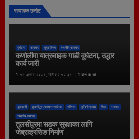
सम्पादक छनोट
दुर्घटना
समाचार
सुदूरपश्चिम
स्थानीय समाचार
कर्णालीमा यात्रुवाहक गाडी दुर्घटना, उद्धार
कार्य जारी
१८ असार २०८३, बिहीबार १२:३८
दोर्ण के.सी.
कुराकानी
तुलसीपुर उपमहानगरपालिका
राष्ट्रिय
लुम्बिनी प्रदेश
शिक्षा
समाचार
स्थानीय समाचार
तुलसीपुरमा सडक सुरक्षाका लागि
जेब्राक्रसिङ निर्माण