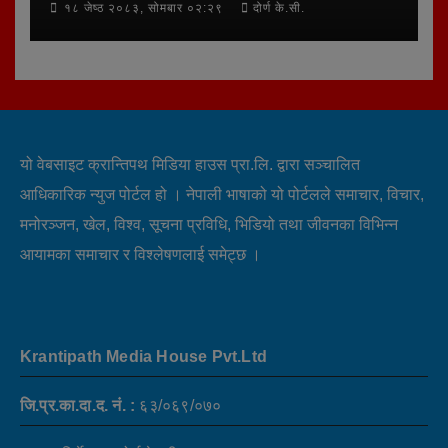
१८ जेष्ठ २०८३, सोमबार ०२:२९
दोर्ण के.सी.
यो वेबसाइट क्रान्तिपथ मिडिया हाउस प्रा.लि. द्वारा सञ्चालित
आधिकारिक न्युज पोर्टल हो । नेपाली भाषाको यो पोर्टलले समाचार, विचार,
मनोरञ्जन, खेल, विश्व, सूचना प्रविधि, भिडियो तथा जीवनका विभिन्न
आयामका समाचार र विश्लेषणलाई समेट्छ ।
Krantipath Media House Pvt.Ltd
जि.प्र.का.दा.द. नं. :
६३/०६९/०७०