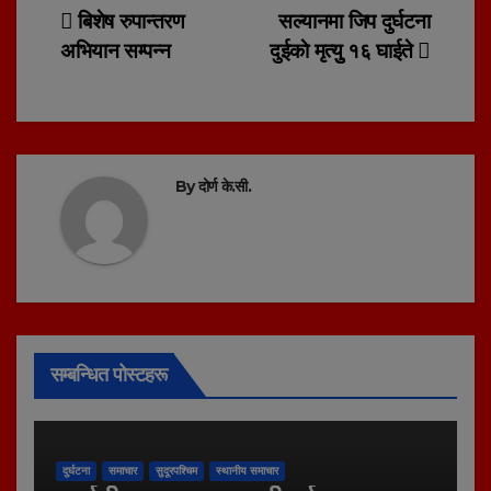
Post
बिशेष रुपान्तरण
सल्यानमा जिप दुर्घटना
अभियान सम्पन्न
दुईकाे मृत्युु १६ घाईते
navigation
By
दोर्ण के.सी.
सम्बन्धित पोस्टहरू
दुर्घटना
समाचार
सुदूरपश्चिम
स्थानीय समाचार