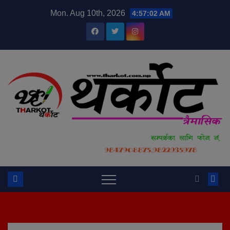
Skip
modal-check
Mon. Aug 10th, 2026
4:57:03 AM
to
content