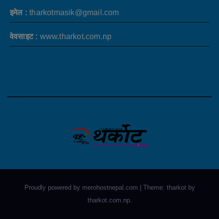
इमेल :
tharkotmasik@gmail.com
वेवसाइट :
www.tharkot.com.np
Proudly powered by merohostnepal.com
|
Theme: tharkot by
tharkot.com.np
.