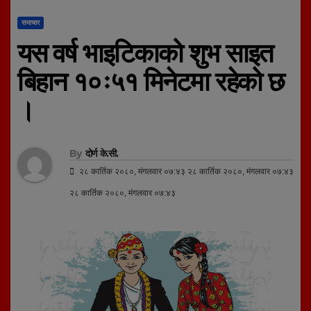
समाचार
यस वर्ष भाइटिकाको शुभ साइत
बिहान १०ः५१ मिनेटमा रहेको छ
।
By
दोर्ण के.सी.
२८ कार्तिक २०८०, मंगलवार ०७:४३ २८ कार्तिक २०८०, मंगलवार ०७:४३
२८ कार्तिक २०८०, मंगलवार ०७:४३