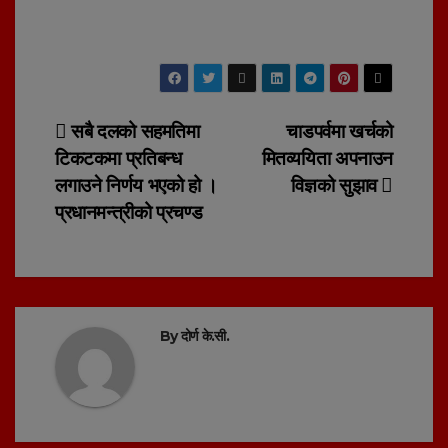
Post
सबै दलको सहमतिमा
चाडपर्वमा खर्चको
टिकटकमा प्रतिबन्ध
मितव्ययिता अपनाउन
navigation
लगाउने निर्णय भएको हो ।
विज्ञको सुझाव
प्रधानमन्त्रीको प्रचण्ड
By
दोर्ण के.सी.