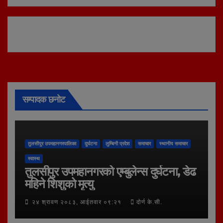
सम्पादक छनोट
तुलसीपुर उपमहानगरपालिका
दुर्घटना
लुम्बिनी प्रदेश
समाचार
स्थानीय समाचार
स्वास्थ
तुलसीपुर उपमहानगरको एम्बुलेन्स दुर्घटना, डेढ
महिने शिशुको मृत्यु
२४ श्रावण २०८३, आईतवार ०९:२१
दोर्ण के.सी.