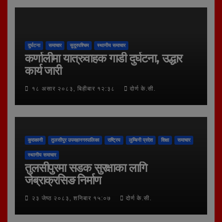
दुर्घटना
समाचार
सुदूरपश्चिम
स्थानीय समाचार
कर्णालीमा यात्रुवाहक गाडी दुर्घटना, उद्धार
कार्य जारी
१८ असार २०८३, बिहीबार १२:३८
दोर्ण के.सी.
कुराकानी
तुलसीपुर उपमहानगरपालिका
राष्ट्रिय
लुम्बिनी प्रदेश
शिक्षा
समाचार
स्थानीय समाचार
तुलसीपुरमा सडक सुरक्षाका लागि
जेब्राक्रसिङ निर्माण
२३ जेष्ठ २०८३, शनिबार १५:०७
दोर्ण के.सी.