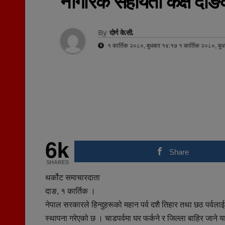
नागरिक सहायता कक्ष दाङ
By
दोर्ण के.सी.
१ कार्तिक २०८०, बुधबार १४:१७ १ कार्तिक २०८०, बु
6k
Share
SHARES
थर्कोट समाचारदाता
दाङ, १ कार्तिक ।
नेपाल सरकारले हिन्दुहरूको महान पर्व दशै तिहार तथा छठ पर्वल
स्थापना गरेएको छ । चाडपर्वमा घर फर्कने र जिल्ला बाहिर जाने य