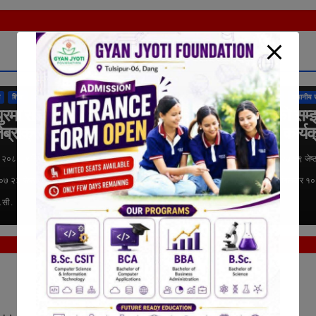
तुलसीपुर उपमहानगरपालिका
राष्ट्रिय
अन्तर्राष्ट्रिय
कुराकानी
तुलसीपुर उपमहानगरपा
शिक्षा
समाचार
स्थानीय समाचार
राजनीति
लुम्बिनी प्रदेश
समाचार
स्थानीय 
ुरमा सडक सुरक्षाका
दिवंगत राजपरिवारको सम्
ेब्राक्रसिङ निर्माण
आज दीप प्रज्वलन कार्यक
गरिने
ठ २०८३, शनिबार १५:०७ २३ जेष्ठ २०८३,
१९ जेष्ठ २०८३, मंगलवार १०:२७ १९ जेष्
०७ २३ जेष्ठ २०८३, शनिबार १५:०७
मंगलवार १०:२७ १९ जेष्ठ २०८३, मंगलवार १
े.सी.
दोर्ण के.सी.