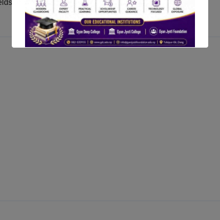
elds are marked
*