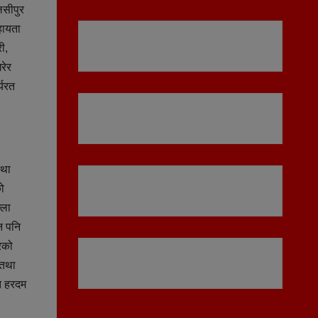
लसीपुर
हायता
ी,
रेर
्यरत
्था
को
्ला
न पनि
रको
 तथा
त हरदम