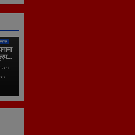
लिका
समाचार
झनामा
्रम
ठ २०८३,
०:२७