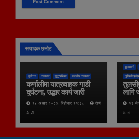
सम्पादक छनोट
कुराकानी
दुर्घटना
समाचार
सुदूरपश्चिम
स्थानीय समाचार
लुम्बिनी प्रदे
कर्णालीमा यात्रुवाहक गाडी
तुलसीप
दुर्घटना, उद्धार कार्य जारी
लागि ज
१८ असार २०८३, बिहीबार १२:३८
दोर्ण
२३ जे
के.सी.
के.सी.