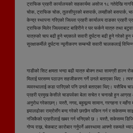
ट्राफिक प्रहरी कार्यालयको सहकार्यमा असोज १८ गतेदेखि नागर
चोक, ट्राफिक चोक, तुलसीपुरको बसपार्क, लमहीको बसपार्क, 
केन्द्र स्थापना गरिएको जिल्ला प्रहरी कार्यालय दाङका प्रहरी 
ट्राफिक मिलेर जिल्लाबाट बाहिरीने र घर फर्कने यात्रु तथा बट
यात्रुको चाप बढी हुने भएकाले सवारी दुर्घटना बढी हुने गरेको ह
सुरक्षाकर्मीले दुर्घटना न्यूनीकरण सम्बन्धी सवारी चालकलाई विभि
गाडीको सिट क्षमता भन्दा बढी यात्रु बोक्न तथा सामग्री हाल्न
मिलाई घरसम्म पठाउन सहजीकरण गर्ने उनले बताएका थिए । त्यस्तै ज
व्यवस्थालाई कडा पारिएको पनि उनले बताएका थिए। यसैबिच चाडपर्
प्रहरी प्रमुख केसीले चाडपर्वका बेला सचेत र चनाखो हुन आग्रह आ
अनुरोध गरेकाछन्। यस्तै, नगद, बहुमूल्य सामान, गरगहना र मह
झ्यालढोका राम्रोसँग बन्द गरेको छरछैन यकिन गर्न र सकेसम्म 
नजिकैको प्रहरीलाई खबर गर्न भनिएको छ । यस्तै, सकेसम्म डिज
गोप्य राख्न, चेकबाट कारोबार गर्नुपर्ने अवस्थामा आफ्नो रकमले 