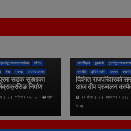
तुलसीपुर उपमहानगरपालिका
राष्ट्रिय
अन्तर्राष्ट्रिय
कुराकानी
तुलसीपुर उपमहानगरप
श
शिक्षा
समाचार
स्थानीय समाचार
राजनीति
लुम्बिनी प्रदेश
समाचार
स्थानीय
ुरमा सडक सुरक्षाका
दिवंगत राजपरिवारको सम
ेब्राक्रसिङ निर्माण
आज दीप प्रज्वलन कार्य
गरिने
ष्ठ २०८३, शनिबार १५:०७
दोर्ण
१९ जेष्ठ २०८३, मंगलवार १०:२७
के.सी.