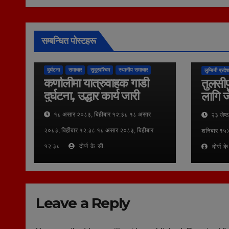
सम्बन्धित पोस्टहरू
कुराकानी
दुर्घटना
समाचार
सुदूरपश्चिम
स्थानीय समाचार
लुम्बिनी प्रदेश
कर्णालीमा यात्रुवाहक गाडी
तुलसीप
दुर्घटना, उद्धार कार्य जारी
लागि ज
१८ असार २०८३, बिहीबार १२:३८ १८ असार
२३ जेष्
२०८३, बिहीबार १२:३८ १८ असार २०८३, बिहीबार
शनिबार १५:
१२:३८
दोर्ण के.सी.
दोर्ण क
Leave a Reply