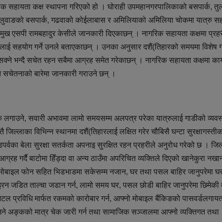
िक सहायता कक्ष स्थापना गरिएको हो । घोराही उपमहानगरपालिकाको बसपार्क, तु
भालुवाङको बसपार्क, गढवाको कोईलाबास र अमिलियाको अमिलिया चोकमा यात्रु स
प्रमुख एसपी रामबहादुर केसीले जानकारी दिएकाछन् । नागरिक सहायता कक्षमा प्रहर
ुवालाई सहयोग गर्ने उनले बताएकाछन् । उनका अनुसार दशैं(तिहारको समयमा विशेष ग
ुन सक्ने भन्दै सचेत रहन सबैमा आग्रह समेत गरेकाछन् । नागरिक सहायता कक्षमा कार
न्न सचेतनाको बारेमा जानकारी गराउने छन् ।
 रोक लगाउने, सवारी अभावमा लामो समयसम्म अलपत्र परेका यात्रुलाई गाडीको व्यवस
िल्लाका विभिन्न स्थानमा दशैं(तिहारलाई लक्षित गरेर चौबिसै घन्टा सुरक्षागस्ती
वका बेला सुरक्षा सतर्कता अपनाइ सुरक्षित रहन प्रहरीले अनुरोध गरेको छ । जिल
ग्रह गर्दै बाटोमा हिँड्दा वा अन्य ठाउँमा अपरिचित व्यक्तिले दिएको खानेकुरा नखा
ँगा मोबाइल फोन सहित भिडभाडमा सकेसम्म नजान, घर तथा पसल बाहिर जानुपरेमा घ
साइरन जडित ताल्चा जडान गर्न, लामो समय घर, पसल छोडी बाहिर जानुपरेमा छिमेकी
िटल प्रविधि मार्फत रकमको कारोबार गर्न, आफ्नो मोबाइल बैंकिङको पासवर्डलगाय
भ्याउने अङ्कको मात्र चेक जारी गर्न तथा सामाजिक सञ्जालमा आफ्नो व्यक्तिगत तथा