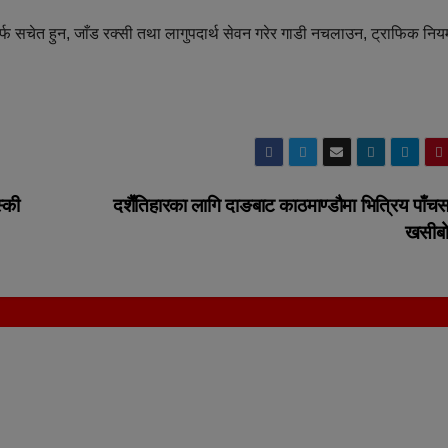
र्फ सचेत हुन, जाँड रक्सी तथा लागुपदार्थ सेवन गरेर गाडी नचलाउन, ट्राफिक नि
्की
दशैँतिहारका लागि दाङबाट काठमाण्डौमा भित्रिय पाँच
खसीब