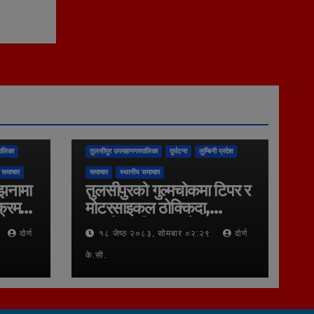
ालिका
तुलसीपुर उपमहानगरपालिका
दुर्घटना
लुम्बिनी प्रदेश
 समाचार
समाचार
स्थानीय समाचार
्झनामा
तुलसीपुरको गुल्मचोकमा टिपर र
क्रम
मोटरसाइकल ठोक्किदा,
बावुछोरा गम्भिर घाइते,
दोर्ण
१८ जेष्ठ २०८३, सोमबार ०२:२९
दोर्ण
नेपालगन्ज रिफर
के.सी.