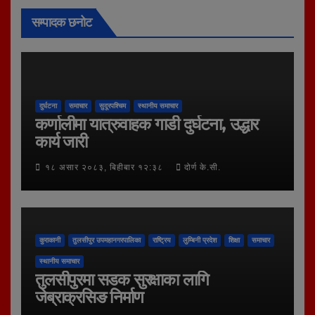
सम्पादक छनोट
दुर्घटना
समाचार
सुदूरपश्चिम
स्थानीय समाचार
कर्णालीमा यात्रुवाहक गाडी दुर्घटना, उद्धार
कार्य जारी
१८ असार २०८३, बिहीबार १२:३८
दोर्ण के.सी.
कुराकानी
तुलसीपुर उपमहानगरपालिका
राष्ट्रिय
लुम्बिनी प्रदेश
शिक्षा
समाचार
स्थानीय समाचार
तुलसीपुरमा सडक सुरक्षाका लागि
जेब्राक्रसिङ निर्माण