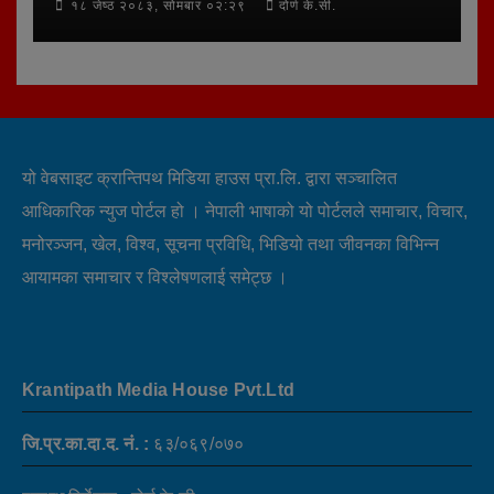
१८ जेष्ठ २०८३, सोमबार ०२:२९
दोर्ण के.सी.
यो वेबसाइट क्रान्तिपथ मिडिया हाउस प्रा.लि. द्वारा सञ्चालित
आधिकारिक न्युज पोर्टल हो । नेपाली भाषाको यो पोर्टलले समाचार, विचार,
मनोरञ्जन, खेल, विश्व, सूचना प्रविधि, भिडियो तथा जीवनका विभिन्न
आयामका समाचार र विश्लेषणलाई समेट्छ ।
Krantipath Media House Pvt.Ltd
जि.प्र.का.दा.द. नं. :
६३/०६९/०७०