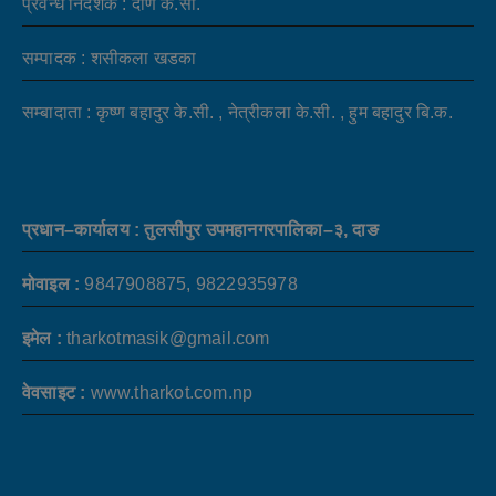
प्रवन्ध निर्देशक : दोर्ण के.सी.
सम्पादक : शसीकला खडका
सम्बादाता : कृष्ण बहादुर के.सी. , नेत्रीकला के.सी. , हुम बहादुर बि.क.
प्रधान–कार्यालय : तुलसीपुर उपमहानगरपालिका–३, दाङ
मोवाइल :
9847908875, 9822935978
इमेल :
tharkotmasik@gmail.com
वेवसाइट :
www.tharkot.com.np