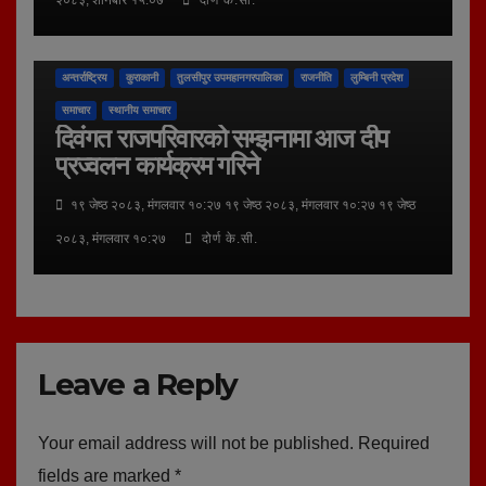
अन्तर्राष्ट्रिय
कुराकानी
तुलसीपुर उपमहानगरपालिका
राजनीति
लुम्बिनी प्रदेश
समाचार
स्थानीय समाचार
दिवंगत राजपरिवारको सम्झनामा आज दीप
प्रज्वलन कार्यक्रम गरिने
१९ जेष्ठ २०८३, मंगलवार १०:२७ १९ जेष्ठ २०८३, मंगलवार १०:२७ १९ जेष्ठ
२०८३, मंगलवार १०:२७
दोर्ण के.सी.
Leave a Reply
Your email address will not be published.
Required
fields are marked
*