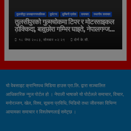
तुलसीपुर उपमहानगरपालिका
दुर्घटना
लुम्बिनी प्रदेश
समाचार
स्थानीय समाचार
तुलसीपुरको गुल्मचोकमा टिपर र मोटरसाइकल
ठोक्किदा, बावुछोरा गम्भिर घाइते, नेपालगन्ज
रिफर
१८ जेष्ठ २०८३, सोमबार ०२:२९
दोर्ण के.सी.
यो वेबसाइट क्रान्तिपथ मिडिया हाउस प्रा.लि. द्वारा सञ्चालित
आधिकारिक न्युज पोर्टल हो । नेपाली भाषाको यो पोर्टलले समाचार, विचार,
मनोरञ्जन, खेल, विश्व, सूचना प्रविधि, भिडियो तथा जीवनका विभिन्न
आयामका समाचार र विश्लेषणलाई समेट्छ ।