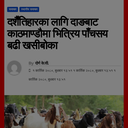
समाचार
स्थानीय समाचार
दशैँतिहारका लागि दाङबाट
काठमाण्डौमा भित्रिय पाँचसय
बढी खसीबोका
By
दोर्ण के.सी.
१ कार्तिक २०८०, बुधबार १३:५१ १ कार्तिक २०८०, बुधबार १३:५१ १
कार्तिक २०८०, बुधबार १३:५१