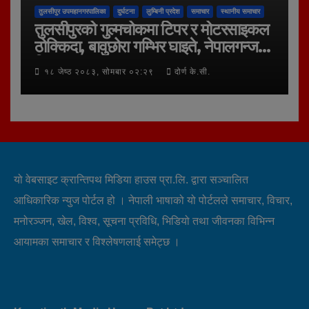
तुलसीपुर उपमहानगरपालिका
दुर्घटना
लुम्बिनी प्रदेश
समाचार
स्थानीय समाचार
तुलसीपुरको गुल्मचोकमा टिपर र मोटरसाइकल
ठोक्किदा, बावुछोरा गम्भिर घाइते, नेपालगन्ज
रिफर
१८ जेष्ठ २०८३, सोमबार ०२:२९
दोर्ण के.सी.
यो वेबसाइट क्रान्तिपथ मिडिया हाउस प्रा.लि. द्वारा सञ्चालित
आधिकारिक न्युज पोर्टल हो । नेपाली भाषाको यो पोर्टलले समाचार, विचार,
मनोरञ्जन, खेल, विश्व, सूचना प्रविधि, भिडियो तथा जीवनका विभिन्न
आयामका समाचार र विश्लेषणलाई समेट्छ ।