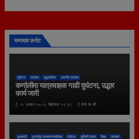
सम्पादक छनोट
दुर्घटना
समाचार
सुदूरपश्चिम
स्थानीय समाचार
कर्णालीमा यात्रुवाहक गाडी दुर्घटना, उद्धार
कार्य जारी
१८ असार २०८३, बिहीबार १२:३८
दोर्ण के.सी.
कुराकानी
तुलसीपुर उपमहानगरपालिका
राष्ट्रिय
लुम्बिनी प्रदेश
शिक्षा
समाचार