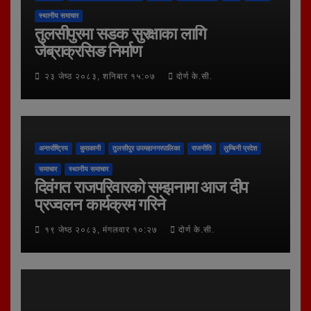
स्थानीय समाचार
तुलसीपुरमा सडक सुरक्षाका लागि
जेब्राक्रसिङ निर्माण
२३ जेष्ठ २०८३, शनिबार १५:०७
दोर्ण के.सी.
अन्तर्राष्ट्रिय
कुराकानी
तुलसीपुर उपमहानगरपालिका
राजनीति
लुम्बिनी प्रदेश
समाचार
स्थानीय समाचार
दिवंगत राजपरिवारको सम्झनामा आज दीप
प्रज्वलन कार्यक्रम गरिने
१९ जेष्ठ २०८३, मंगलवार १०:२७
दोर्ण के.सी.