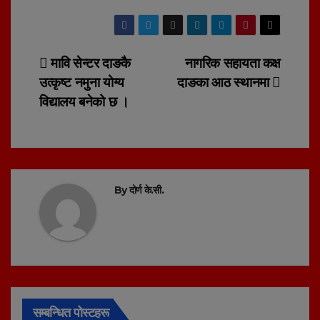
Post
मावि सेन्टर दाङकै
नागरिक सहायता कक्ष
उत्कृष्ट नमुना योग्य
दाङका आठ स्थानमा
navigation
विद्यालय बनेको छ ।
By
दोर्ण के.सी.
सम्बन्धित पोस्टहरू