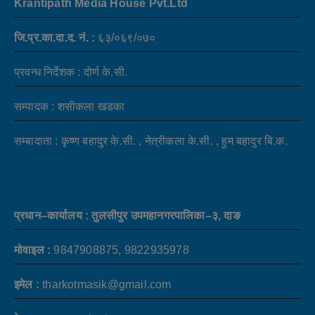
Krantipath Media House Pvt.Ltd
जि.प्र.का.दा.द. नं. :
६३/०६९/०७०
प्रवन्ध निर्देशक : दोर्ण के.सी.
सम्पादक : शसीकला खडका
सम्बादाता : कृष्ण बहादुर के.सी. , नेत्रीकला के.सी. , हुम बहादुर बि.क.
प्रधान–कार्यालय : तुलसीपुर उपमहानगरपालिका–३, दाङ
मोवाइल :
9847908875, 9822935978
इमेल :
tharkotmasik@gmail.com