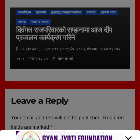
अन्तर्राष्ट्रिय
कुराकानी
तुलसीपुर उपमहानगरपालिका
राजनीति
लुम्बिनी प्रदेश
समाचार
स्थानीय समाचार
दिवंगत राजपरिवारको सम्झनामा आज दीप
प्रज्वलन कार्यक्रम गरिने
१९ जेष्ठ २०८३, मंगलवार १०:२७ १९ जेष्ठ २०८३, मंगलवार १०:२७ १९ जेष्ठ
२०८३, मंगलवार १०:२७
दोर्ण के.सी.
Leave a Reply
Your email address will not be published.
Required
fields are marked
*