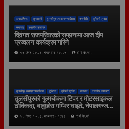
अन्तर्राष्ट्रिय
कुराकानी
तुलसीपुर उपमहानगरपालिका
राजनीति
लुम्बिनी प्रदेश
समाचार
स्थानीय समाचार
दिवंगत राजपरिवारको सम्झनामा आज दीप
प्रज्वलन कार्यक्रम गरिने
१९ जेष्ठ २०८३, मंगलवार १०:२७
दोर्ण के.सी.
तुलसीपुर उपमहानगरपालिका
दुर्घटना
लुम्बिनी प्रदेश
समाचार
स्थानीय समाचार
तुलसीपुरको गुल्मचोकमा टिपर र मोटरसाइकल
ठोक्किदा, बावुछोरा गम्भिर घाइते, नेपालगन्ज
रिफर
१८ जेष्ठ २०८३, सोमबार ०२:२९
दोर्ण के.सी.