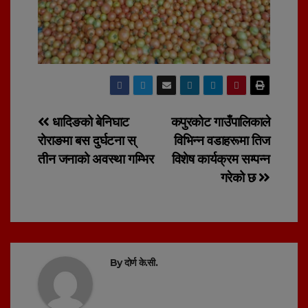
Post
धादिङको बेनिघाट
कपुरकोट गाउँपालिकाले
रोराङमा बस दुर्घटना स्
विभिन्न वडाहरूमा तिज
navigation
तीन जनाको अवस्था गम्भिर
विशेष कार्यक्रम सम्पन्न
गरेको छ
By
दोर्ण के.सी.