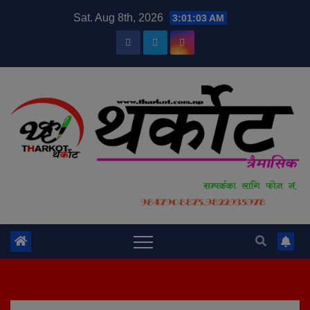
Skip
modal-check
Sat. Aug 8th, 2026
3:01:04 AM
to
content