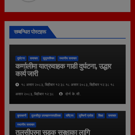
सम्बन्धित पोस्टहरू
दुर्घटना
समाचार
सुदूरपश्चिम
स्थानीय समाचार
कर्णालीमा यात्रुवाहक गाडी दुर्घटना, उद्धार
कार्य जारी
१८ असार २०८३, बिहीबार १२:३८ १८ असार २०८३, बिहीबार १२:३८ १८
असार २०८३, बिहीबार १२:३८
दोर्ण के.सी.
कुराकानी
तुलसीपुर उपमहानगरपालिका
राष्ट्रिय
लुम्बिनी प्रदेश
शिक्षा
समाचार
स्थानीय समाचार
तुलसीपुरमा सडक सुरक्षाका लागि