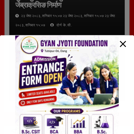
जेब्राक्रसिङ निर्माण
२३ जेष्ठ २०८३, शनिबार १५:०७ २३ जेष्ठ २०८३, शनिबार १५:०७ २३ जेष्ठ
२०८३, शनिबार १५:०७
दोर्ण के.सी.
अन्तर्राष्ट्रिय
कुराकानी
तुलसीपुर उपमहानगरपालिका
राजनीति
लुम्बिनी प्रदेश
समाचार
स्थानीय समाचार
दिवंगत राजपरिवारको सम्झनामा आज दीप
प्रज्वलन कार्यक्रम गरिने
१९ जेष्ठ २०८३, मंगलवार १०:२७ १९ जेष्ठ २०८३, मंगलवार १०:२७ १९ जेष्ठ
२०८३, मंगलवार १०:२७
दोर्ण के.सी.
Sidebar Widget Area