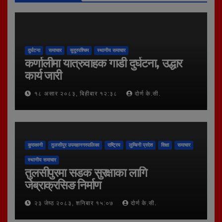
दुर्घटना
समाचार
सुदूरपश्चिम
स्थानीय समाचार
कर्णालीमा यात्रुवाहक गाडी दुर्घटना, उद्धार
कार्य जारी
१८ असार २०८३, बिहीबार १२:३८
दोर्ण के.सी.
कुराकानी
तुलसीपुर उपमहानगरपालिका
राष्ट्रिय
लुम्बिनी प्रदेश
शिक्षा
समाचार
स्थानीय समाचार
तुलसीपुरमा सडक सुरक्षाका लागि
जेब्राक्रसिङ निर्माण
२३ जेष्ठ २०८३, शनिबार १५:०७
दोर्ण के.सी.