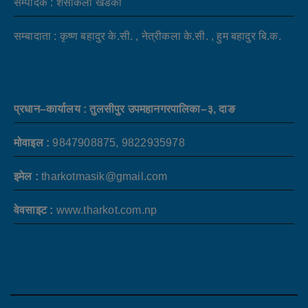
सम्पादक : शसीकला खडका
सम्बादाता : कृष्ण बहादुर के.सी. , नेत्रीकला के.सी. , हुम बहादुर बि.क.
प्रधान–कार्यालय : तुलसीपुर उपमहानगरपालिका–३, दाङ
मोवाइल :
9847908875, 9822935978
इमेल :
tharkotmasik@gmail.com
वेवसाइट :
www.tharkot.com.np