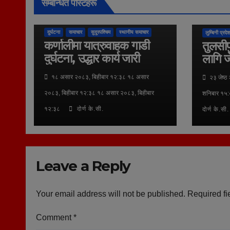
सम्बन्धित पोस्टहरू
कुराकानी
दुर्घटना
समाचार
सुदूरपश्चिम
स्थानीय समाचार
लुम्बिनी प्रदेश
कर्णालीमा यात्रुवाहक गाडी
तुलसीप
दुर्घटना, उद्धार कार्य जारी
लागि ज
१८ असार २०८३, बिहीबार १२:३८ १८ असार
२३ जेष्ठ
२०८३, बिहीबार १२:३८ १८ असार २०८३, बिहीबार
शनिबार १५:
१२:३८
दोर्ण के.सी.
दोर्ण के.सी.
Leave a Reply
Your email address will not be published.
Required fi
Comment
*