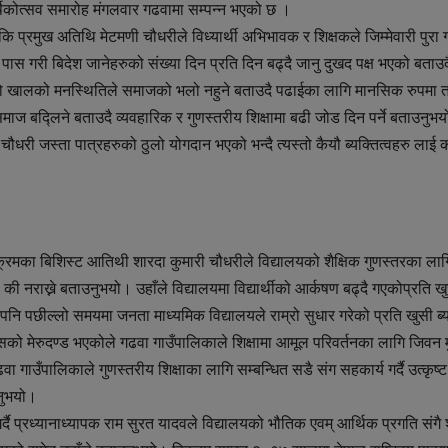
षिकोत्सव समारोह मंगलवार गढवामा सम्पन्न भएको छ ।
मकि प्रमुख अतिथि मेटमणी चौधरीले विध्यार्थी अभिभावक र शिक्षकले जिम्मेवारी पुरा ग
 पास गरी बिदेश जानेहरुको संख्या दिन प्रति दिन बढ्दै जानु दुखद पक्ष भएको बताउदै
तो खालको मनस्थितिले समाजको भलो नहुने बताउदै पढाईका लागि मानसिक रुपमा 
त्र समाज बद्लिने बताउदै व्यवहारिक र गुणस्तरीय शिक्षामा बढी जोड दिन पर्ने बताउनुभ
चौधरी जस्ता पात्रहरुको ठुलो योगदान भएको भन्दै त्यस्तो कैयौ ब्यक्तित्वहरु लाई क
र्यक्रमका बिशिस्ट आतिथी शारदा कुमारी चौधरीले विद्यालयको शैक्षिक गुणस्तरका लाग
ी नराख्ने बताउनुभयो। उहाँले विद्यालयमा विद्यार्थीको आर्कषण बढ्दै गएकोप्रति ख
ि पछील्लो समयमा जनता माध्यमिक विद्यालयले राम्रो सुधार गरेको प्रति खुसी ब्
सको मेरुदण्ड भएकोले गढवा गाउँपालिकाले शिक्षामा आमूल परिवर्तनका लागि जिवन म
 गाउँपालिकाले गुणस्तरीय शिक्षाका लागि सम्बन्धित सडै संग सहकार्य गर्दै उत्कृष्ट
िनुभयो।
र्दै प्रध्यानाध्यापक राम सुरत यादवले विद्यालयको भौतिक एवम् आर्थिक प्रगति संगै श