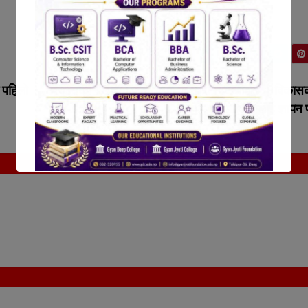
 पहिलो
विकासको पर्खाईमा फुर्केसल्लीका स्थानियबासीहरू । विकास
गर्दै बुझाए पालिकालाई ज्ञापन