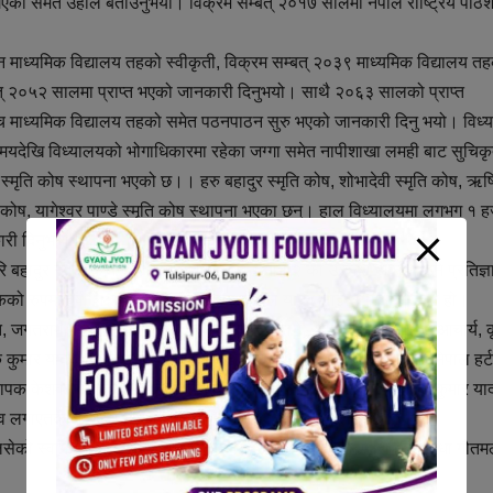
ै गएको समेत उहाँले बताउनुभयो। विक्रम सम्बत् २०१७ सालमा नेपाल राष्ट्रिय पाठ
म्न माध्यमिक विद्यालय तहको स्वीकृती, विक्रम सम्बत् २०३९ माध्यमिक विद्यालय त
्बत् २०५२ सालमा प्राप्त भएको जानकारी दिनुभयो। साथै २०६३ सालको प्राप्त
च माध्यमिक विद्यालय तहको समेत पठनपाठन सुरु भएको जानकारी दिनु भयो। विध्
मयदेखि विध्यालयको भोगाधिकारमा रहेका जग्गा समेत नापीशाखा लमही बाट सुचिक
्मृति कोष स्थापना भएको छ।। हरु बहादुर स्मृति कोष, शोभादेवी स्मृति कोष, ऋष
ृति कोष, यागेश्वर पाण्डे स्मृति कोष स्थापना भएका छन्। हाल विध्यालयमा लगभग १ 
कारी दिनुभयो।
ि बहादुर स्मृति कोष बाट नवराज पौडेल र कक्षा १२ का उत्कृष्ट अंक व्याउने प्रतिज्ञ
्षकको रुपमा बर्ष शिक्षक पुरस्कार बाट राम गोपाल यादव लाई सम्मान गरिएको हो।
त, जगतराम यादव, गणेश कुमाल, तेजप्रसाद न्यौपाने, रेशम बिसी, दिनामणी आचार्य, क
क कुमार यादव, शुभतारा इङ्ग्लिस बोर्डिङ स्कुल प्रिन्सिपल बिकाश रजौरे, नेपाल हर्ट
यापक केशवराम यादव, पुर्व विध्यालय व्यवस्थापन समितिका सदस्य अशोक कुमार या
व लगाएतकाले बोल्नु भएको थियो ।
ेको स्वागत मन्तव्य बाट सुरु भएको कार्यक्रमको सहजिकरण शिक्षिका राधा गौतमले 