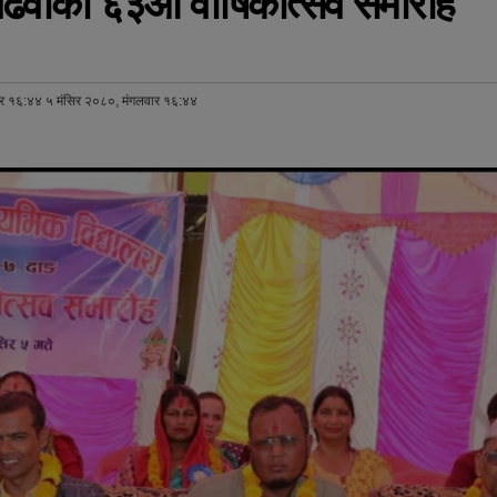
ढवाको ६३औं वार्षिकोत्सव समारोह
ार १६:४४ ५ मंसिर २०८०, मंगलवार १६:४४