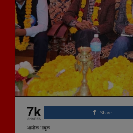
7k
Share
SHARES
आलोक भावुक