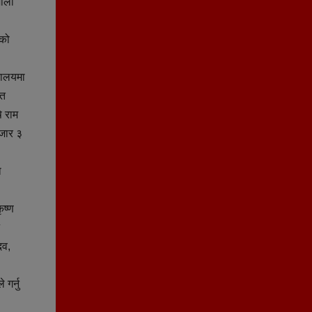
शाला
हको
यालयमा
ृत
ि राम
हजार ३
ा
ृष्ण
दव,
गर्नु