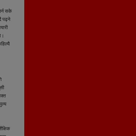
र्न सके
 पढ्ने
तयारी
यो।
हिल्यै
ि
ुसी
यक्त
ुल्य
ैक्षिक