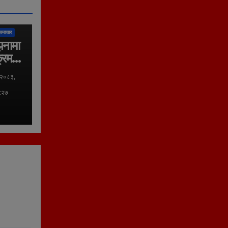
लिका
समाचार
झनामा
्रम
 २०८३,
०:२७