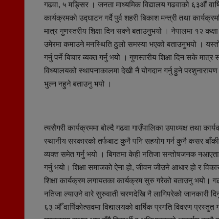
गढवा, ५ मङ्सिर । जनता माध्यमिक विद्यालय गढवाको ६३औं वार्
कार्यक्रमको उद्घाटन गर्दै पुर्व शहरी बिकाश मन्त्री तथा कार्यक्र
मात्र गुणस्तरीय शिक्षा दिन सक्ने बताउनुभयो । नेपालमा १२ कक्षा
उमेरमा कमाउने मनस्थिति ठुलो समस्या भएको बताउनुभयो । यस्
गर्नु पर्ने बिचार ब्यक्त गर्नु भयो । गुणस्तरीय शिक्षा दिन सके मा
विध्यालयको स्थापनाकालमा देखी नै योगदान गर्नु हुने परशुनारायण 
भुल्न नहुने बताउनु भयो ।
त्यसैगरी कार्यक्रममा बोल्दै गढवा गाउँपालिका उपाध्यक्ष तथा का
स्थानीय सरकारको तर्फबाट कुनै पनि सहयोग गर्न कुनै कसर बाँकी क
व्यक्त समेत गर्नु भयो । बिगतमा केही नतिजा सन्तोषजनक नआएतापन
गर्नु भयो। शिक्षा समाजको ऐना हो, जीवन जीउने आधार हो र विका
शिक्षा कार्यक्रम लगायतका कार्यक्रम सुरु गरेको बताउनु भयो। गढवा
नतिजा ल्याउने वारे सुरुवाती चरणदेखि नै लागिपरेको जानकारी द
६३ औँ वार्षिकोत्सवमा विद्यालयको वार्षिक प्रगति विवरण प्रस्तुत ग