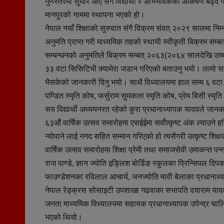
गुणस्तरमा सुधार आए सँगै विद्यार्थी र अभिभावकको आकर्षण बढ्द
मानपुरको नाममा स्थापना भएको हो।
नेपाल नयाँ शिक्षाको सुरुवात संगै विक्रम संवत् २०२९ सालमा नि
अनुमति प्राप्त गरी माध्यमिक तहको स्थायी स्वीकृती बिक्रम सम
सम्बन्धनको अनुमतिले बिक्रम सम्बत् २०६३(२०६४ सालदेखि उच्
३३ वटा सिसिटिभी क्यामेरा जडान गरिएको बताउनु भयो। लामो स
भैसकेको जानकारी दिनु भयो। साथै विध्यालयमा हाल सम्म ६ वटा स
पण्डित स्मृति कोष, फर्सुराम सुमकला स्मृति कोष, प्रेम बिसी स्म
सय विद्यार्थी अध्ययनरत रहेको कुरा प्रधानाध्यापक यादवले जान
६३औं वार्षिक उत्सव समारोहमा एसईईमा सर्वोत्कृष्ट अंक ल्याउने हर
न्योपाने लाई नगद सहित सम्मान गरिएको हो त्यसैगरी उत्कृष्ट शिक
वार्षिक उत्सव समारोहमा शिक्षा प्रेमी तथा समाजसेवी उमाकन्त पन्
राज पाण्डे, ज्ञान ज्योति इङ्लिश बोर्डिङ स्कुलका प्रिन्सिपल दिप
फाउण्डेशनका रविलाल आचार्य, जनज्योति मावी बेलाका प्रधानाध्
नेपाल रेड्क्रस सोसाइटी उपशाखा गढवाका सभापति दयाराम याद
जनता माध्यमिक विध्यालयमा सहायक प्रधानाध्यापक उपेन्द्र चालिस
भएको थियो।