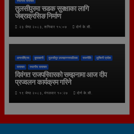
स्थानीय समाचार
तुलसीपुरमा सडक सुरक्षाका लागि
जेब्राक्रसिङ निर्माण
२३ जेष्ठ २०८३, शनिबार १५:०७
दोर्ण के.सी.
अन्तर्राष्ट्रिय
कुराकानी
तुलसीपुर उपमहानगरपालिका
राजनीति
लुम्बिनी प्रदेश
समाचार
स्थानीय समाचार
दिवंगत राजपरिवारको सम्झनामा आज दीप
प्रज्वलन कार्यक्रम गरिने
१९ जेष्ठ २०८३, मंगलवार १०:२७
दोर्ण के.सी.