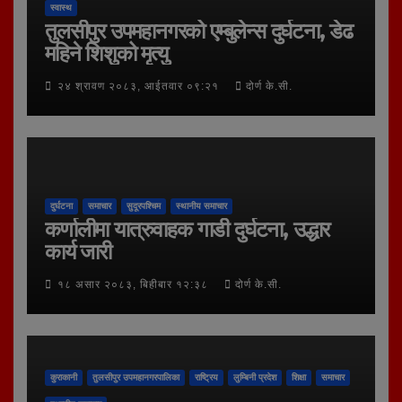
स्वास्थ
तुलसीपुर उपमहानगरको एम्बुलेन्स दुर्घटना, डेढ
महिने शिशुको मृत्यु
२४ श्रावण २०८३, आईतवार ०९:२१
दोर्ण के.सी.
दुर्घटना
समाचार
सुदूरपश्चिम
स्थानीय समाचार
कर्णालीमा यात्रुवाहक गाडी दुर्घटना, उद्धार
कार्य जारी
१८ असार २०८३, बिहीबार १२:३८
दोर्ण के.सी.
कुराकानी
तुलसीपुर उपमहानगरपालिका
राष्ट्रिय
लुम्बिनी प्रदेश
शिक्षा
समाचार