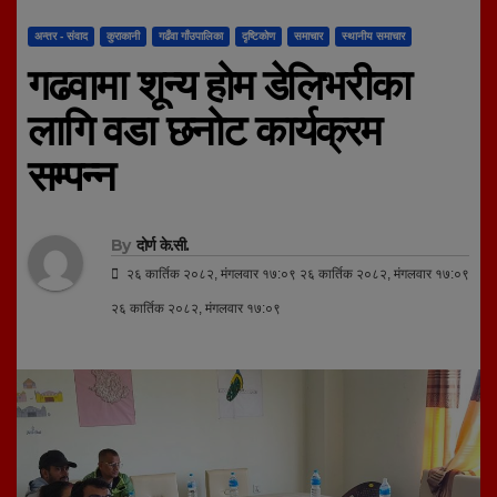
अन्तर - संवाद
कुराकानी
गढँवा गाँउपालिका
दृष्टिकोण
समाचार
स्थानीय समाचार
गढवामा शून्य होम डेलिभरीका
लागि वडा छनोट कार्यक्रम
सम्पन्न
By
दोर्ण के.सी.
२६ कार्तिक २०८२, मंगलवार १७:०९ २६ कार्तिक २०८२, मंगलवार १७:०९
२६ कार्तिक २०८२, मंगलवार १७:०९