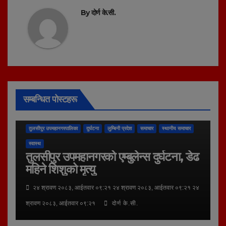
By
दोर्ण के.सी.
सम्बन्धित पोस्टहरू
तुलसीपुर उपमहानगरपालिका
दुर्घटना
लुम्बिनी प्रदेश
समाचार
स्थानीय समाचार
स्वास्थ
तुलसीपुर उपमहानगरको एम्बुलेन्स दुर्घटना, डेढ
महिने शिशुको मृत्यु
२४ श्रावण २०८३, आईतवार ०९:२१ २४ श्रावण २०८३, आईतवार ०९:२१ २४
श्रावण २०८३, आईतवार ०९:२१
दोर्ण के.सी.