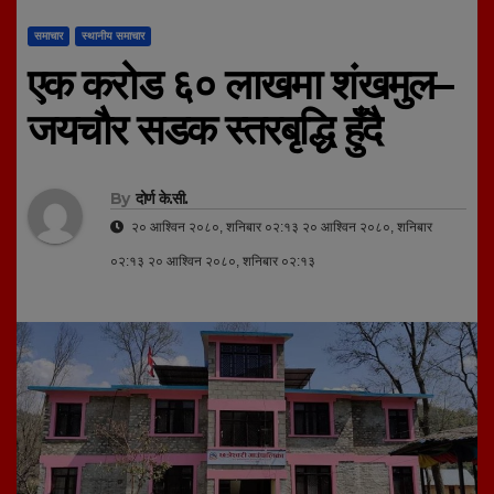
समाचार
स्थानीय समाचार
एक करोड ६० लाखमा शंखमुल–
जयचौर सडक स्तरबृद्धि हुँदै
By
दोर्ण के.सी.
२० आश्विन २०८०, शनिबार ०२:१३ २० आश्विन २०८०, शनिबार
०२:१३ २० आश्विन २०८०, शनिबार ०२:१३