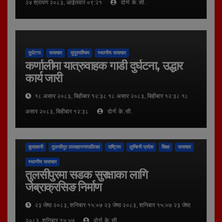
२४ श्रावण २०८३, आईतवार ०९:२१
दोर्ण के.सी.
दुर्घटना
समाचार
सुदूरपश्चिम
स्थानीय समाचार
कर्णालीमा यात्रुवाहक गाडी दुर्घटना, उद्धार
कार्य जारी
१८ असार २०८३, बिहीबार १२:३८ १८ असार २०८३, बिहीबार १२:३८ १८
असार २०८३, बिहीबार १२:३८
दोर्ण के.सी.
कुराकानी
तुलसीपुर उपमहानगरपालिका
राष्ट्रिय
लुम्बिनी प्रदेश
शिक्षा
समाचार
स्थानीय समाचार
तुलसीपुरमा सडक सुरक्षाका लागि
जेब्राक्रसिङ निर्माण
२३ जेष्ठ २०८३, शनिबार १५:०७ २३ जेष्ठ २०८३, शनिबार १५:०७ २३ जेष्ठ
२०८३, शनिबार १५:०७
दोर्ण के.सी.