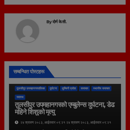
By
दोर्ण के.सी.
सम्बन्धित पोस्टहरू
तुलसीपुर उपमहानगरपालिका
दुर्घटना
लुम्बिनी प्रदेश
समाचार
स्थानीय समाचार
स्वास्थ
तुलसीपुर उपमहानगरको एम्बुलेन्स दुर्घटना, डेढ
महिने शिशुको मृत्यु
२४ श्रावण २०८३, आईतवार ०९:२१ २४ श्रावण २०८३, आईतवार ०९:२१