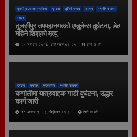
तुलसीपुर उपमहानगरपालिका
दुर्घटना
लुम्बिनी प्रदेश
समाचार
स्थानीय समाचार
स्वास्थ
तुलसीपुर उपमहानगरको एम्बुलेन्स दुर्घटना, डेढ
महिने शिशुको मृत्यु
२४ श्रावण २०८३, आईतवार ०९:२१
दोर्ण के.सी.
दुर्घटना
समाचार
सुदूरपश्चिम
स्थानीय समाचार
कर्णालीमा यात्रुवाहक गाडी दुर्घटना, उद्धार
कार्य जारी
१८ असार २०८३, बिहीबार १२:३८
दोर्ण के.सी.