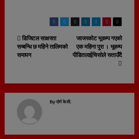
Post
डिजिटल साक्षरता
जाजरकोट भूकम्प गएको
सम्बन्धि छ महिने तालिमको
एक महिना पुरा । भूकम्प
navigation
समापन
पीडितलाईचिसोले सताउँदै
By
दोर्ण के.सी.