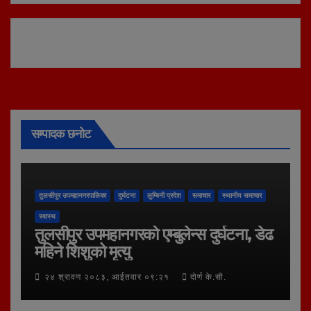
सम्पादक छनोट
तुलसीपुर उपमहानगरपालिका
दुर्घटना
लुम्बिनी प्रदेश
समाचार
स्थानीय समाचार
स्वास्थ
तुलसीपुर उपमहानगरको एम्बुलेन्स दुर्घटना, डेढ
महिने शिशुको मृत्यु
२४ श्रावण २०८३, आईतवार ०९:२१
दोर्ण के.सी.