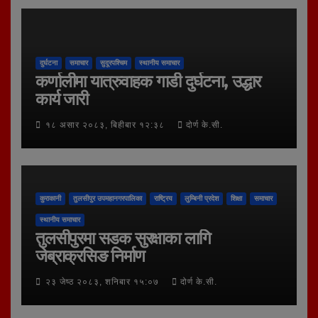
दुर्घटना
समाचार
सुदूरपश्चिम
स्थानीय समाचार
कर्णालीमा यात्रुवाहक गाडी दुर्घटना, उद्धार
कार्य जारी
१८ असार २०८३, बिहीबार १२:३८
दोर्ण के.सी.
कुराकानी
तुलसीपुर उपमहानगरपालिका
राष्ट्रिय
लुम्बिनी प्रदेश
शिक्षा
समाचार
स्थानीय समाचार
तुलसीपुरमा सडक सुरक्षाका लागि
जेब्राक्रसिङ निर्माण
२३ जेष्ठ २०८३, शनिबार १५:०७
दोर्ण के.सी.