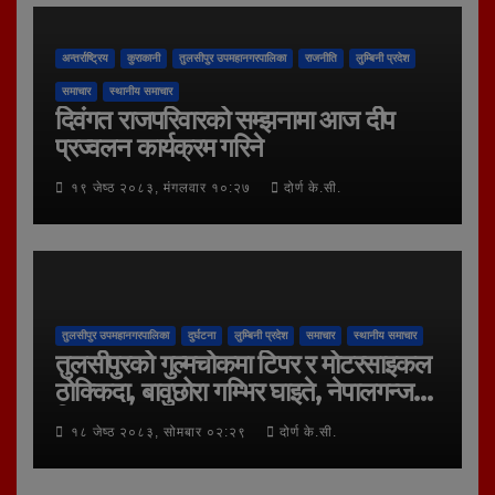
अन्तर्राष्ट्रिय
कुराकानी
तुलसीपुर उपमहानगरपालिका
राजनीति
लुम्बिनी प्रदेश
समाचार
स्थानीय समाचार
दिवंगत राजपरिवारको सम्झनामा आज दीप
प्रज्वलन कार्यक्रम गरिने
१९ जेष्ठ २०८३, मंगलवार १०:२७
दोर्ण के.सी.
तुलसीपुर उपमहानगरपालिका
दुर्घटना
लुम्बिनी प्रदेश
समाचार
स्थानीय समाचार
तुलसीपुरको गुल्मचोकमा टिपर र मोटरसाइकल
ठोक्किदा, बावुछोरा गम्भिर घाइते, नेपालगन्ज
रिफर
१८ जेष्ठ २०८३, सोमबार ०२:२९
दोर्ण के.सी.