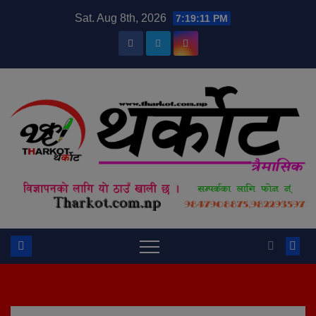
Skip
modal-check
Sat. Aug 8th, 2026
7:19:12 PM
to
content