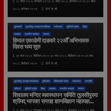
२८ चैत्र २०८२, शनिबार ०९:१३ २८ चैत्र २०८२, शनिबार ०९:१३ २८ चैत्र
२०८२, शनिबार ०९:१३
दोर्ण के.सी.
कुराकानी
तुलसीपुर उपमहानगरपालिका
मनाेरञ्जन
लुम्बिनी प्रदेश
शिक्षा
समाचार
स्थानीय समाचार
स्वास्थ
हिमाल एकाडेमी दाङको २२औँ अभिभावक
दिवस भव्य सुरु
३० माघ २०८२, बिहीबार ०७:०० ३० माघ २०८२, बिहीबार ०७:०० ३० माघ
२०८२, बिहीबार ०७:००
दोर्ण के.सी.
अन्तर - संवाद
अर्थ जगत
कला र संस्कृति
कुराकानी
तुलसीपुर उपमहानगरपालिका
दृष्टिकोण
बिचित्रकाे संसार
मनाेरञ्जन
राजनीति
राष्ट्रिय
लुम्बिनी प्रदेश
शिक्षा
समाचार
स्थानीय समाचार
स्वास्थ
शिवालय मन्दिर व्यवस्थापन समिति तुलसीपुरमा
श्रीमद् भागवत सप्ताह ज्ञानविज्ञान महायज्ञ
धनधान्यचल पितृमाेक्ष तथा शालग्राम
२८ माघ २०८२, मंगलवार ०२:३१ २८ माघ २०८२, मंगलवार ०२:३१ २८ माघ