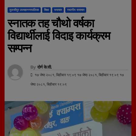
तुलसीपुर उपमहानगरपालिका
शिक्षा
समाचार
स्थानीय समाचार
स्नातक तह चौथो वर्षका
विद्यार्थीलाई विदाइ कार्यक्रम
सम्पन्न
By
दोर्ण के.सी.
१७ जेष्ठ २०८१, बिहीबार १९:०९ १७ जेष्ठ २०८१, बिहीबार १९:०९ १७
जेष्ठ २०८१, बिहीबार १९:०९