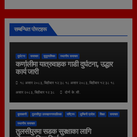
सम्बन्धित पोस्टहरू
दुर्घटना
समाचार
सुदूरपश्चिम
स्थानीय समाचार
कर्णालीमा यात्रुवाहक गाडी दुर्घटना, उद्धार
कार्य जारी
१८ असार २०८३, बिहीबार १२:३८ १८ असार २०८३, बिहीबार १२:३८ १८
असार २०८३, बिहीबार १२:३८
दोर्ण के.सी.
कुराकानी
तुलसीपुर उपमहानगरपालिका
राष्ट्रिय
लुम्बिनी प्रदेश
शिक्षा
समाचार
स्थानीय समाचार
तुलसीपुरमा सडक सुरक्षाका लागि