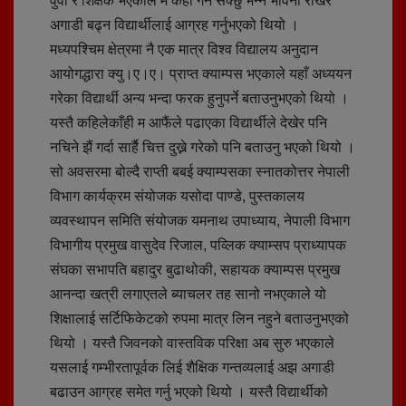
वुवा र शिक्षक भएकाले म केही गर्न सक्छु भन्ने भावना राखेर
अगाडी बढ्न विद्यार्थीलाई आग्रह गर्नुभएको थियो ।
मध्यपश्चिम क्षेत्रमा नै एक मात्र विश्व विद्यालय अनुदान
आयोगद्धारा क्यु।ए।ए। प्राप्त क्याम्पस भएकाले यहाँ अध्ययन
गरेका विद्यार्थी अन्य भन्दा फरक हुनुपर्ने बताउनुभएको थियो ।
यस्तै कहिलेकाँही म आफैंले पढाएका विद्यार्थीले देखेर पनि
नचिने झैं गर्दा सार्है चित्त दुख्ने गरेको पनि बताउनु भएको थियो ।
सो अवसरमा बोल्दै राप्ती बबई क्याम्पसका स्नातकोत्तर नेपाली
विभाग कार्यक्रम संयोजक यसोदा पाण्डे, पुस्तकालय
व्यवस्थापन समिति संयोजक यमनाथ उपाध्याय, नेपाली विभाग
विभागीय प्रमुख वासुदेव रिजाल, पव्लिक क्याम्सप प्राध्यापक
संघका सभापति बहादुर बुढाथोकी, सहायक क्याम्पस प्रमुख
आनन्दा खत्री लगाएतले ब्याचलर तह सानो नभएकाले यो
शिक्षालाई सर्टिफिकेटको रुपमा मात्र लिन नहुने बताउनुभएको
थियो । यस्तै जिवनको वास्तविक परिक्षा अब सुरु भएकाले
यसलाई गम्भीरतापूर्वक लिई शैक्षिक गन्तव्यलाई अझ अगाडी
बढाउन आग्रह समेत गर्नु भएको थियो । यस्तै विद्यार्थीको