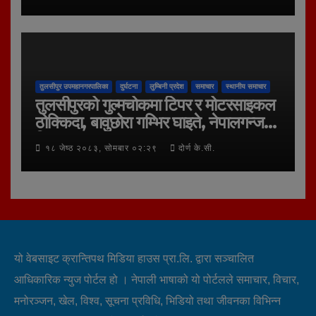
तुलसीपुर उपमहानगरपालिका
दुर्घटना
लुम्बिनी प्रदेश
समाचार
स्थानीय समाचार
तुलसीपुरको गुल्मचोकमा टिपर र मोटरसाइकल
ठोक्किदा, बावुछोरा गम्भिर घाइते, नेपालगन्ज
रिफर
१८ जेष्ठ २०८३, सोमबार ०२:२९
दोर्ण के.सी.
यो वेबसाइट क्रान्तिपथ मिडिया हाउस प्रा.लि. द्वारा सञ्चालित
आधिकारिक न्युज पोर्टल हो । नेपाली भाषाको यो पोर्टलले समाचार, विचार,
मनोरञ्जन, खेल, विश्व, सूचना प्रविधि, भिडियो तथा जीवनका विभिन्न