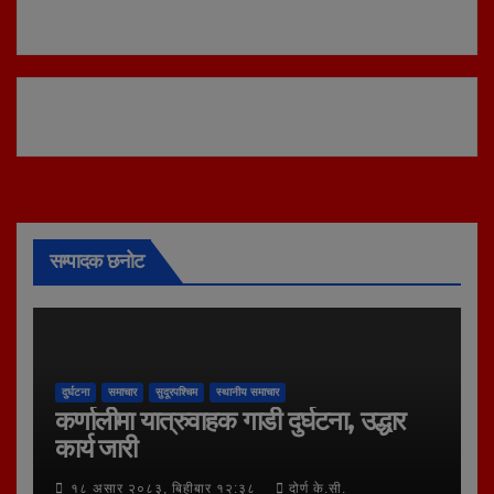
सम्पादक छनोट
दुर्घटना
समाचार
सुदूरपश्चिम
स्थानीय समाचार
कर्णालीमा यात्रुवाहक गाडी दुर्घटना, उद्धार
कार्य जारी
१८ असार २०८३, बिहीबार १२:३८
दोर्ण के.सी.