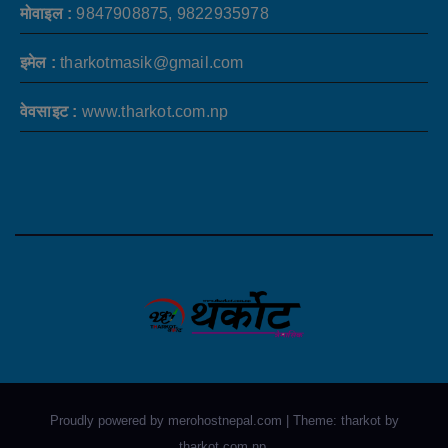
मोवाइल :
9847908875, 9822935978
इमेल :
tharkotmasik@gmail.com
वेवसाइट :
www.tharkot.com.np
Proudly powered by merohostnepal.com
|
Theme: tharkot by
tharkot.com.np
.