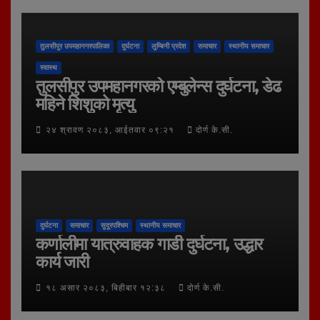
तुलसीपुर उपमहानगरपालिका
दुर्घटना
लुम्बिनी प्रदेश
समाचार
स्थानीय समाचार
स्वास्थ
तुलसीपुर उपमहानगरको एम्बुलेन्स दुर्घटना, डेढ
महिने शिशुको मृत्यु
२४ श्रावण २०८३, आईतवार ०९:२१
दोर्ण के.सी.
दुर्घटना
समाचार
सुदूरपश्चिम
स्थानीय समाचार
कर्णालीमा यात्रुवाहक गाडी दुर्घटना, उद्धार
कार्य जारी
१८ असार २०८३, बिहीबार १२:३८
दोर्ण के.सी.