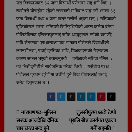
यस विद्यालयबाट ३२ जना विद्यार्थी परीक्षामा सहभागी थिए ।
त्यसैगरी घोराहीमा रहेको सरस्वती माविबाट सहभागी भएका ३३
जना विद्यार्थी मध्य ४ जना मात्रै उत्तीर्ण भएका छन् । नतिजाको
दृष्टिकोणले राम्रो भनिएको सिटिइभिटीको आफ्नै कलेज बनेपा
पोलिटेक्निक इन्स्टिच्युटलाई समेत आफूहरूले टपेको बताउँदै
मावि सेन्टरका प्राधानाध्यापक भागवत पौडेलले विद्यार्थीको
लगनशीलता, पढाई प्रतिको रुचि, शिक्षकहरूको मेहनतका
कारण सफल भएको बताउनुभयो । परीक्षाकाे नतिवा मंसिर ५
गते सिटीइभीटीले सार्वजनिक गरेकाे थियाे । यसैबीच प्रअ
पौडेलले प्रथम श्रेणीमा उत्तीर्ण हुने विद्यार्थीहरूलाई बधाई
समेत दिनुभएको छ ।
Post
नारायणगढ–मुग्लिन
तुलसीपुरमा अटो टेम्पो
सडक आजदेखि दैनिक
प्रालि बीच कार्यगत एकता
navigation
चार घण्टा बन्द हुने
गर्ने सहमति