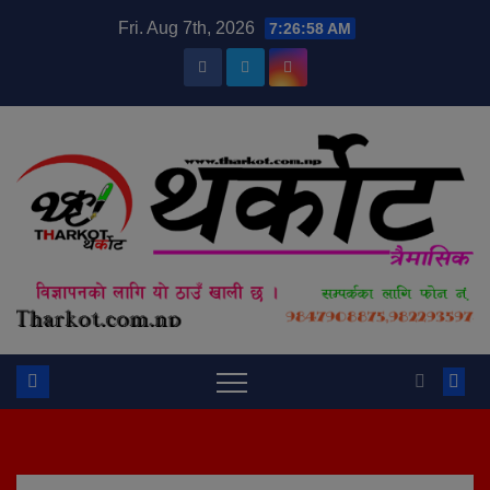
Skip
modal-check
Fri. Aug 7th, 2026
7:26:59 AM
to
content