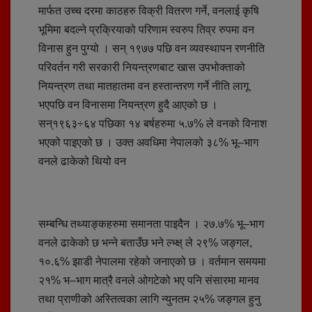
मार्फत उच्च दरमा काठहरु विक्री वितरण गर्ने, वनलाई कृषि
भूमिमा बदल्ने प्रक्रियाको परिणाम स्वरुप तिव्र रुपमा वन
विनास हुन पुग्यो । सन् १९७७ पछि वन व्यवस्थापन रणनीति
परिवर्तन गरी सरकारी नियन्त्रणबाट खास उपभोक्ताको
नियन्त्रण तथा मातहातमा वन हस्तान्तरण गर्ने नीति लागू
भएपछि वन विनासमा नियन्त्रण हुदै आएको छ ।
सन्१९६३÷६४ पछिका १४ बर्षहरुमा ५.७% ले वनको विनाश
भएको पाइएको छ । उक्त अवधिमा नेपालको ३८% भू–भाग
वनले ढाकेको थियो वन
सम्बन्धि तथ्याङ्कहरुमा समानता पाइदैन । २७.७% भू–भाग
वनले ढाकेको छ भन्ने बताउँछ भने ल्भ्क्ष् ले २९% जङ्गल,
१०.६% झाडी नेपालमा रहेको जनाएको छ । वर्तमान समयमा
२१% भ–भाग मात्रै वनले ओगटेको भए पनि संसारमा मानव
तथा प्राणीको अस्तित्वका लागि न्युनतम २५% जङ्गल हुनु