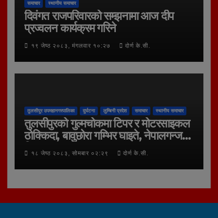
समाचार
स्थानीय समाचार
दिवंगत राजपरिवारको सम्झनामा आज दीप
प्रज्वलन कार्यक्रम गरिने
१९ जेष्ठ २०८३, मंगलवार १०:२७
दोर्ण के.सी.
तुलसीपुर उपमहानगरपालिका
दुर्घटना
लुम्बिनी प्रदेश
समाचार
स्थानीय समाचार
तुलसीपुरको गुल्मचोकमा टिपर र मोटरसाइकल
ठोक्किदा, बावुछोरा गम्भिर घाइते, नेपालगन्ज
रिफर
१८ जेष्ठ २०८३, सोमबार ०२:२९
दोर्ण के.सी.