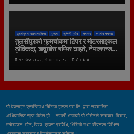
तुलसीपुर उपमहानगरपालिका
दुर्घटना
लुम्बिनी प्रदेश
समाचार
स्थानीय समाचार
तुलसीपुरको गुल्मचोकमा टिपर र मोटरसाइकल
ठोक्किदा, बावुछोरा गम्भिर घाइते, नेपालगन्ज
रिफर
१८ जेष्ठ २०८३, सोमबार ०२:२९
दोर्ण के.सी.
यो वेबसाइट क्रान्तिपथ मिडिया हाउस प्रा.लि. द्वारा सञ्चालित
आधिकारिक न्युज पोर्टल हो । नेपाली भाषाको यो पोर्टलले समाचार, विचार,
मनोरञ्जन, खेल, विश्व, सूचना प्रविधि, भिडियो तथा जीवनका विभिन्न
आयामका समाचार र विश्लेषणलाई समेट्छ ।