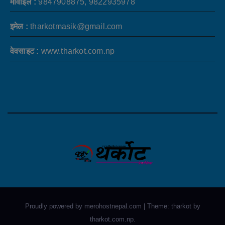
मोवाइल :
9847908875, 9822935978
इमेल :
tharkotmasik@gmail.com
वेवसाइट :
www.tharkot.com.np
Proudly powered by merohostnepal.com
|
Theme: tharkot by
tharkot.com.np
.