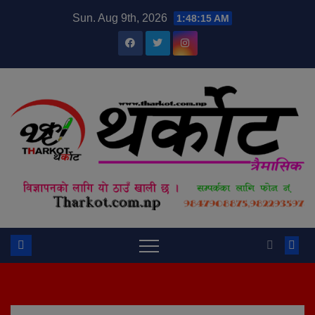
Skip
modal-check
Sun. Aug 9th, 2026
1:48:16 AM
to
content