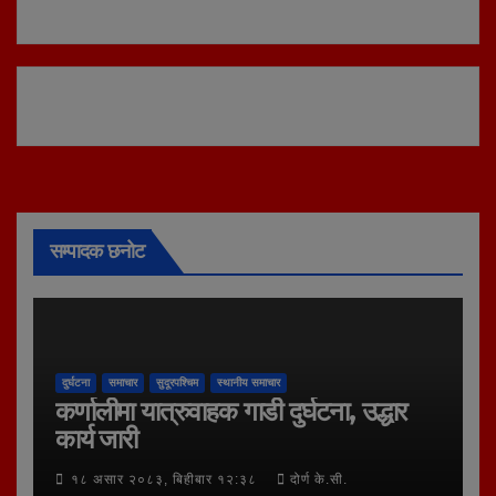
सम्पादक छनोट
दुर्घटना
समाचार
सुदूरपश्चिम
स्थानीय समाचार
कर्णालीमा यात्रुवाहक गाडी दुर्घटना, उद्धार
कार्य जारी
१८ असार २०८३, बिहीबार १२:३८
दोर्ण के.सी.