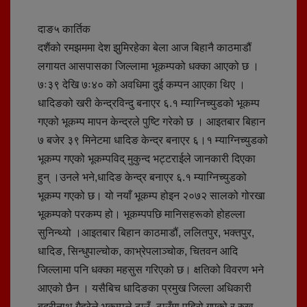
दाङ५ कार्तिक
दशैंको रमझममा देश झुमिरहेका बेला आज बिहानै काठमाडौं
लगायत आसपासका जिल्लामा भूकम्पको धक्का आएको छ ।
७ः३९ देखि ७ः४० को अवधिमा दुई कम्पन आएका थिए ।
धादिङको खरी केन्द्रविन्दु बनाएर ६.१ म्याग्निच्युडको भूकम्प
गएको भूकम्प मापन केन्द्रले पुष्टि गरेको छ । आइतबार बिहान
७ बजेर ३९ मिनेटमा धादिङ केन्द्र बनाएर ६।१ म्याग्निच्युडको
भूकम्प गएको भूकम्पविद् मुकुन्द भट्टराईले जानकारी दिएका
हुन् ।उनले भने,धादिङ केन्द्र बनाएर ६.१ म्याग्निच्युडको
भूकम्प गएको छ। यो नयाँ भूकम्प होइन २०७२ सालको गोरखा
भूकम्पको परकम्प हो। भूकम्पपछि मानिसहरूको होहल्ला
सुनिन्थ्यो ।आइतबार बिहान काठमाडौं, ललितपुर, भक्तपुर,
धादिङ, सिन्धुपाल्चोक, काभ्रेपलाञ्चोक, चितवन आदि
जिल्लामा पनि धक्का महसुस गरिएको छ। क्षतिको विवरण भने
आएको छैन । यसैबिच धादिङका प्रमुख जिल्ला अधिकारी
बद्रीनाथ गैह्रेले भूकम्पले ठाउँ–ठाउँमा पहिरो गएको र रुख