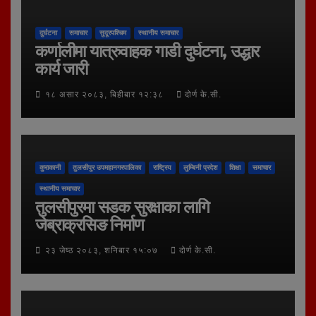
दुर्घटना
समाचार
सुदूरपश्चिम
स्थानीय समाचार
कर्णालीमा यात्रुवाहक गाडी दुर्घटना, उद्धार
कार्य जारी
१८ असार २०८३, बिहीबार १२:३८
दोर्ण के.सी.
कुराकानी
तुलसीपुर उपमहानगरपालिका
राष्ट्रिय
लुम्बिनी प्रदेश
शिक्षा
समाचार
स्थानीय समाचार
तुलसीपुरमा सडक सुरक्षाका लागि
जेब्राक्रसिङ निर्माण
२३ जेष्ठ २०८३, शनिबार १५:०७
दोर्ण के.सी.