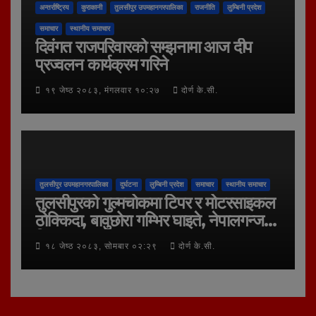
अन्तर्राष्ट्रिय
कुराकानी
तुलसीपुर उपमहानगरपालिका
राजनीति
लुम्बिनी प्रदेश
समाचार
स्थानीय समाचार
दिवंगत राजपरिवारको सम्झनामा आज दीप
प्रज्वलन कार्यक्रम गरिने
१९ जेष्ठ २०८३, मंगलवार १०:२७
दोर्ण के.सी.
तुलसीपुर उपमहानगरपालिका
दुर्घटना
लुम्बिनी प्रदेश
समाचार
स्थानीय समाचार
तुलसीपुरको गुल्मचोकमा टिपर र मोटरसाइकल
ठोक्किदा, बावुछोरा गम्भिर घाइते, नेपालगन्ज
रिफर
१८ जेष्ठ २०८३, सोमबार ०२:२९
दोर्ण के.सी.