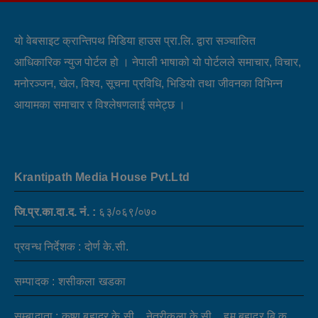
यो वेबसाइट क्रान्तिपथ मिडिया हाउस प्रा.लि. द्वारा सञ्चालित
आधिकारिक न्युज पोर्टल हो । नेपाली भाषाको यो पोर्टलले समाचार, विचार,
मनोरञ्जन, खेल, विश्व, सूचना प्रविधि, भिडियो तथा जीवनका विभिन्न
आयामका समाचार र विश्लेषणलाई समेट्छ ।
Krantipath Media House Pvt.Ltd
जि.प्र.का.दा.द. नं. :
६३/०६९/०७०
प्रवन्ध निर्देशक : दोर्ण के.सी.
सम्पादक : शसीकला खडका
सम्बादाता : कृष्ण बहादुर के.सी. , नेत्रीकला के.सी. , हुम बहादुर बि.क.