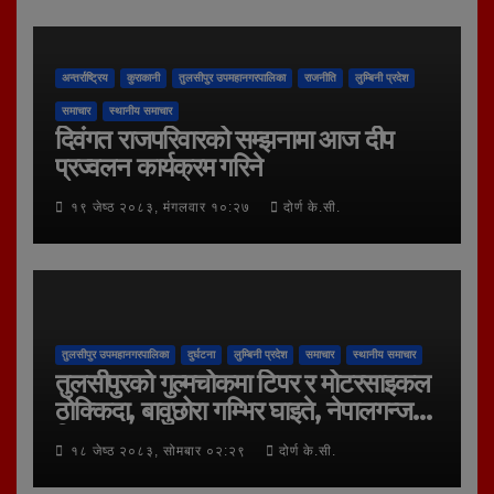
अन्तर्राष्ट्रिय
कुराकानी
तुलसीपुर उपमहानगरपालिका
राजनीति
लुम्बिनी प्रदेश
समाचार
स्थानीय समाचार
दिवंगत राजपरिवारको सम्झनामा आज दीप
प्रज्वलन कार्यक्रम गरिने
१९ जेष्ठ २०८३, मंगलवार १०:२७
दोर्ण के.सी.
तुलसीपुर उपमहानगरपालिका
दुर्घटना
लुम्बिनी प्रदेश
समाचार
स्थानीय समाचार
तुलसीपुरको गुल्मचोकमा टिपर र मोटरसाइकल
ठोक्किदा, बावुछोरा गम्भिर घाइते, नेपालगन्ज
रिफर
१८ जेष्ठ २०८३, सोमबार ०२:२९
दोर्ण के.सी.