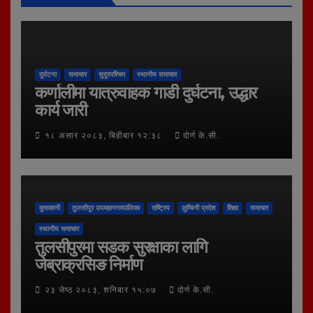
दुर्घटना
समाचार
सुदूरपश्चिम
स्थानीय समाचार
कर्णालीमा यात्रुवाहक गाडी दुर्घटना, उद्धार
कार्य जारी
१८ असार २०८३, बिहीबार १२:३८
दोर्ण के.सी.
कुराकानी
तुलसीपुर उपमहानगरपालिका
राष्ट्रिय
लुम्बिनी प्रदेश
शिक्षा
समाचार
स्थानीय समाचार
तुलसीपुरमा सडक सुरक्षाका लागि
जेब्राक्रसिङ निर्माण
२३ जेष्ठ २०८३, शनिबार १५:०७
दोर्ण के.सी.