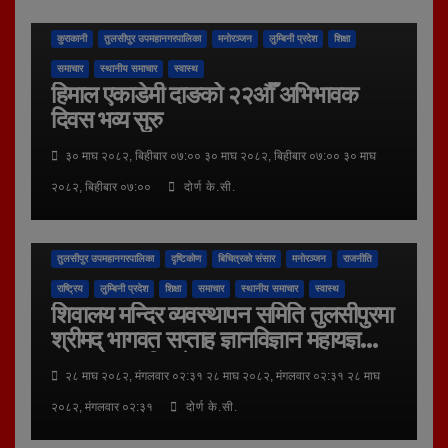
कुराकानी
तुलसीपुर उपमहानगरपालिका
मनाेरञ्जन
लुम्बिनी प्रदेश
शिक्षा
समाचार
स्थानीय समाचार
स्वास्थ
हिमाल एकाडेमी दाङको २२औँ अभिभावक
दिवस भव्य सुरु
३० माघ २०८२, बिहीबार ०७:०० ३० माघ २०८२, बिहीबार ०७:०० ३० माघ
२०८२, बिहीबार ०७:००
दोर्ण के.सी.
अन्तर - संवाद
अर्थ जगत
कला र संस्कृति
कुराकानी
तुलसीपुर उपमहानगरपालिका
दृष्टिकोण
बिचित्रकाे संसार
मनाेरञ्जन
राजनीति
राष्ट्रिय
लुम्बिनी प्रदेश
शिक्षा
समाचार
स्थानीय समाचार
स्वास्थ
शिवालय मन्दिर व्यवस्थापन समिति तुलसीपुरमा
श्रीमद् भागवत सप्ताह ज्ञानविज्ञान महायज्ञ
धनधान्यचल पितृमाेक्ष तथा शालग्राम
२८ माघ २०८२, मंगलवार ०२:३१ २८ माघ २०८२, मंगलवार ०२:३१ २८ माघ
पुजार्चना-२०८२ सञ्चालन
२०८२, मंगलवार ०२:३१
दोर्ण के.सी.