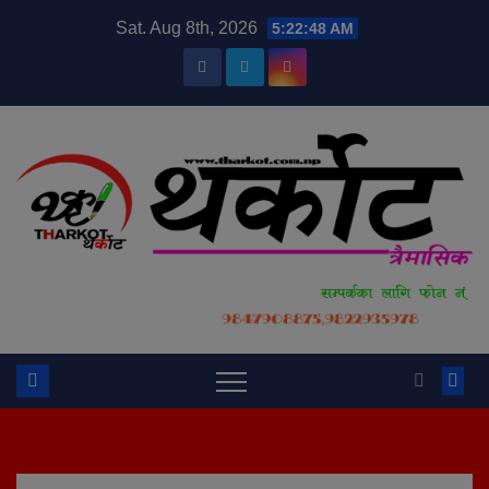
Skip
modal-check
Sat. Aug 8th, 2026
5:22:49 AM
to
content