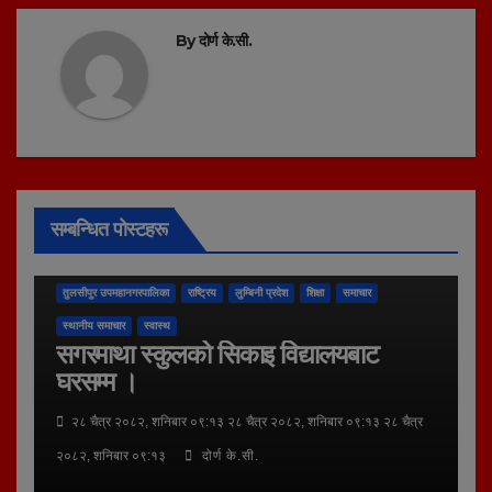
By
दोर्ण के.सी.
सम्बन्धित पोस्टहरू
तुलसीपुर उपमहानगरपालिका
राष्ट्रिय
लुम्बिनी प्रदेश
शिक्षा
समाचार
स्थानीय समाचार
स्वास्थ
सगरमाथा स्कुलको सिकाइ विद्यालयबाट
घरसम्म ।
२८ चैत्र २०८२, शनिबार ०९:१३ २८ चैत्र २०८२, शनिबार ०९:१३ २८ चैत्र
२०८२, शनिबार ०९:१३
दोर्ण के.सी.