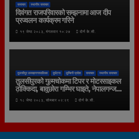
समाचार
स्थानीय समाचार
दिवंगत राजपरिवारको सम्झनामा आज दीप
प्रज्वलन कार्यक्रम गरिने
१९ जेष्ठ २०८३, मंगलवार १०:२७
दोर्ण के.सी.
तुलसीपुर उपमहानगरपालिका
दुर्घटना
लुम्बिनी प्रदेश
समाचार
स्थानीय समाचार
तुलसीपुरको गुल्मचोकमा टिपर र मोटरसाइकल
ठोक्किदा, बावुछोरा गम्भिर घाइते, नेपालगन्ज
रिफर
१८ जेष्ठ २०८३, सोमबार ०२:२९
दोर्ण के.सी.