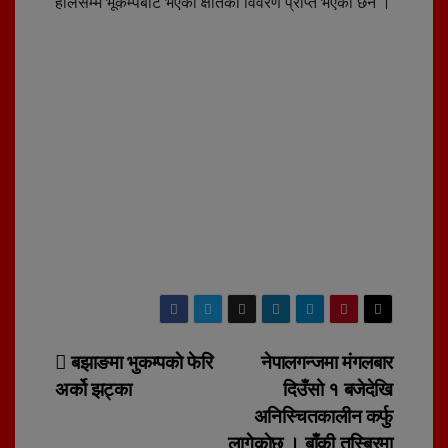
हालसम्म भूकम्पबाट भएको क्षतिको विवरण प्राप्त भएको छैन ।
Post
बझाङमा भुकम्पकाे फेरि
नेपालगन्जमा मंगलबार
अर्को झट्का
दिउँसो १ बजेदेखि
navigation
अनिस्चितकालीन कर्फु
लागेकाेछ । बाँकी तस्बिरमा