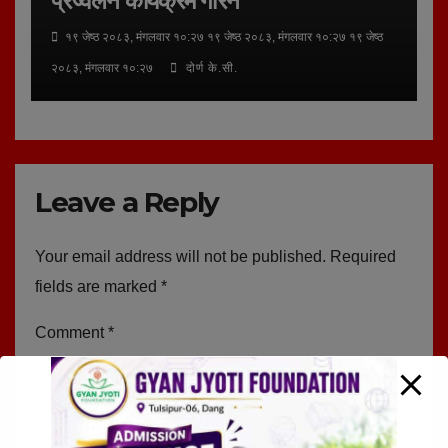
प्रज्वलन कार्यक्रम गरिने
१९ जेष्ठ २०८३, मंगलवार १०:२७ १९ जेष्ठ २०८३, मंगलवार १०:२७ १९ जेष्ठ
२०८३, मंगलवार १०:२७
दोर्ण के.सी.
Leave a Reply
Your email address will not be published.
Required
fields are marked
*
Comment
*