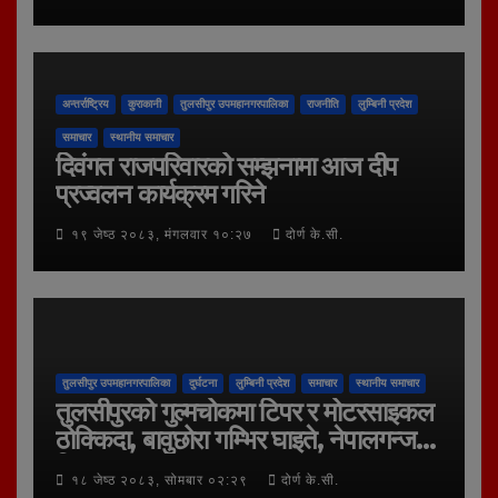
अन्तर्राष्ट्रिय
कुराकानी
तुलसीपुर उपमहानगरपालिका
राजनीति
लुम्बिनी प्रदेश
समाचार
स्थानीय समाचार
दिवंगत राजपरिवारको सम्झनामा आज दीप
प्रज्वलन कार्यक्रम गरिने
१९ जेष्ठ २०८३, मंगलवार १०:२७
दोर्ण के.सी.
तुलसीपुर उपमहानगरपालिका
दुर्घटना
लुम्बिनी प्रदेश
समाचार
स्थानीय समाचार
तुलसीपुरको गुल्मचोकमा टिपर र मोटरसाइकल
ठोक्किदा, बावुछोरा गम्भिर घाइते, नेपालगन्ज
रिफर
१८ जेष्ठ २०८३, सोमबार ०२:२९
दोर्ण के.सी.