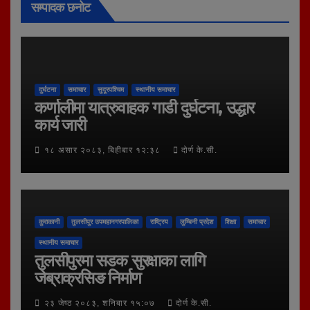
सम्पादक छनोट
दुर्घटना
समाचार
सुदूरपश्चिम
स्थानीय समाचार
कर्णालीमा यात्रुवाहक गाडी दुर्घटना, उद्धार
कार्य जारी
१८ असार २०८३, बिहीबार १२:३८
दोर्ण के.सी.
कुराकानी
तुलसीपुर उपमहानगरपालिका
राष्ट्रिय
लुम्बिनी प्रदेश
शिक्षा
समाचार
स्थानीय समाचार
तुलसीपुरमा सडक सुरक्षाका लागि
जेब्राक्रसिङ निर्माण
२३ जेष्ठ २०८३, शनिबार १५:०७
दोर्ण के.सी.