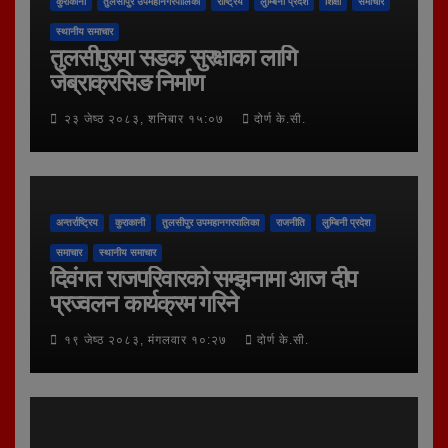
कुराकानी
तुलसीपुर उपमहानगरपालिका
राष्ट्रिय
लुम्बिनी प्रदेश
शिक्षा
समाचार
स्थानीय समाचार
तुलसीपुरमा सडक सुरक्षाका लागि
जेब्राक्रसिङ निर्माण
२३ जेष्ठ २०८३, शनिबार १५:०७
दोर्ण के.सी.
अन्तर्राष्ट्रिय
कुराकानी
तुलसीपुर उपमहानगरपालिका
राजनीति
लुम्बिनी प्रदेश
समाचार
स्थानीय समाचार
दिवंगत राजपरिवारको सम्झनामा आज दीप
प्रज्वलन कार्यक्रम गरिने
१९ जेष्ठ २०८३, मंगलवार १०:२७
दोर्ण के.सी.