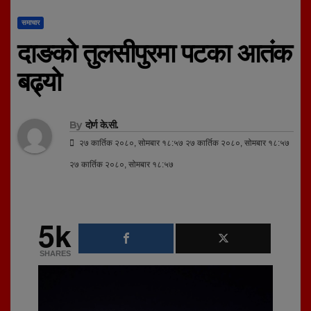
समाचार
दाङको तुलसीपुरमा पटका आतंक
बढ्यो
By
दोर्ण के.सी.
२७ कार्तिक २०८०, सोमबार १८:५७ २७ कार्तिक २०८०, सोमबार १८:५७
२७ कार्तिक २०८०, सोमबार १८:५७
5k
SHARES