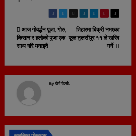
Post
आज गोवर्द्धन पूजा, गोरु,
तिहारमा बिक्री नभएका
किसान र हलोको पुजा एक
फूल तुलसीपुर ११ ले खरिद
navigation
साथ गरि मनाइदै
गर्ने
By
दोर्ण के.सी.
सम्बन्धित पोस्टहरू