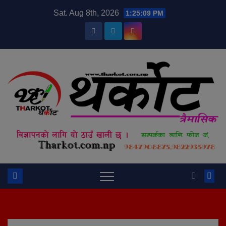
Skip
modal-check
Sat. Aug 8th, 2026
1:25:10 PM
to
content