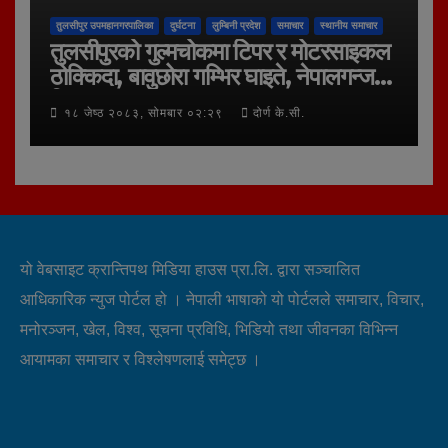
तुलसीपुर उपमहानगरपालिका
दुर्घटना
लुम्बिनी प्रदेश
समाचार
स्थानीय समाचार
तुलसीपुरको गुल्मचोकमा टिपर र मोटरसाइकल
ठोक्किदा, बावुछोरा गम्भिर घाइते, नेपालगन्ज
रिफर
१८ जेष्ठ २०८३, सोमबार ०२:२९
दोर्ण के.सी.
यो वेबसाइट क्रान्तिपथ मिडिया हाउस प्रा.लि. द्वारा सञ्चालित
आधिकारिक न्युज पोर्टल हो । नेपाली भाषाको यो पोर्टलले समाचार, विचार,
मनोरञ्जन, खेल, विश्व, सूचना प्रविधि, भिडियो तथा जीवनका विभिन्न
आयामका समाचार र विश्लेषणलाई समेट्छ ।