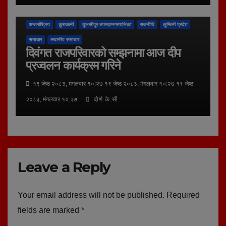
अन्तर्राष्ट्रिय
कुराकानी
तुलसीपुर उपमहानगरपालिका
राजनीति
लुम्बिनी प्रदेश
समाचार
स्थानीय समाचार
दिवंगत राजपरिवारको सम्झनामा आज दीप
प्रज्वलन कार्यक्रम गरिने
१९ जेष्ठ २०८३, मंगलवार १०:२७ १९ जेष्ठ २०८३, मंगलवार १०:२७ १९ जेष्ठ
२०८३, मंगलवार १०:२७
दोर्ण के.सी.
Leave a Reply
Your email address will not be published.
Required
fields are marked
*