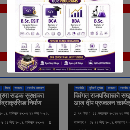
तुलसीपुर उपमहानगरपालिका
राष्ट्रिय
अन्तर्राष्ट्रिय
कुराकानी
तुलसीपुर उपमहानगरपा
शिक्षा
समाचार
स्थानीय समाचार
राजनीति
लुम्बिनी प्रदेश
समाचार
स्थानीय 
ुरमा सडक सुरक्षाका
दिवंगत राजपरिवारको सम्
ेब्राक्रसिङ निर्माण
आज दीप प्रज्वलन कार्यक
गरिने
 २०८३, शनिबार १५:०७ २३ जेष्ठ २०८३,
१९ जेष्ठ २०८३, मंगलवार १०:२७ १९ जेष्ठ
०७ २३ जेष्ठ २०८३, शनिबार १५:०७
मंगलवार १०:२७ १९ जेष्ठ २०८३, मंगलवार १