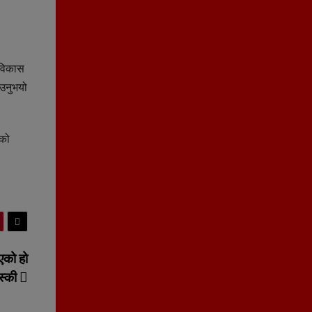
 विकास
ाउनुभयो
तको
िएको हो
स्की