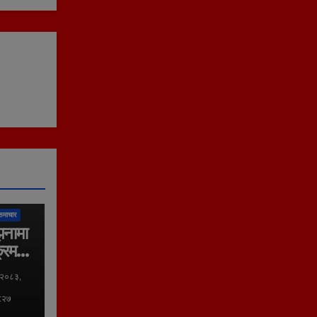
लिका
समाचार
झनामा
्रम
 २०८३,
०:२७