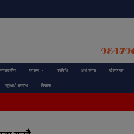
modal-check
सम्पादकीय
पर्यटन
प्रविधि
अर्थ जगत
खेलजगत
सुरक्षा/ अपराध
विकास