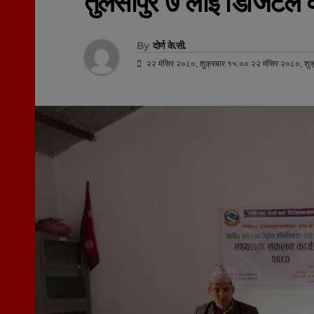
तुलसीपुर ७ लाई डिजिटल 
By
दोर्ण के.सी.
२२ मंसिर २०८०, शुक्रबार १५:०० २२ मंसिर २०८०, शुक