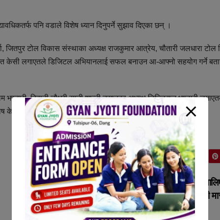
वधिकतर्फ पनि वडाले विशेष ध्यान दिनुपर्ने सुझाव दिएका छन् ।
र्मा, जितपुर टोल विकास संस्थाका अध्यक्ष राजकुमार आत्रेय, चौतारी जलधारा टोल
का जगत केसी लगाएतले डिजिटल अभियानलाई सफल बनाउन आ-आफ्नो सहयोग गर्ने बत
ाम भण्डारी, दिवानी चौधरी,राप्ती शान्ती उद्यानका अध्यक्ष डिल्लिराज भण्डारी लगाए
 केसीले गर्नुभएको हो ।
जनयुद्धमा महिलाले देखाएको विरताले नै सेनामा भर्ति गर्न थाल
ः मन्त्री मा