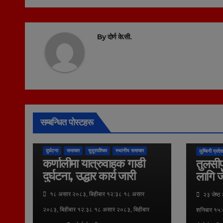
By
दोर्ण के.सी.
सम्बन्धित पोस्टहरू
कुराकानी
दुर्घटना
समाचार
सुदूरपश्चिम
स्थानीय समाचार
लुम्बिनी प्रदेश
कर्णालीमा यात्रुवाहक गाडी
तुलसीप
दुर्घटना, उद्धार कार्य जारी
लागि ज
१८ असार २०८३, बिहीबार १२:३८ १८ असार
२३ जेष्ठ
२०८३, बिहीबार १२:३८ १८ असार २०८३, बिहीबार
शनिबार १५: