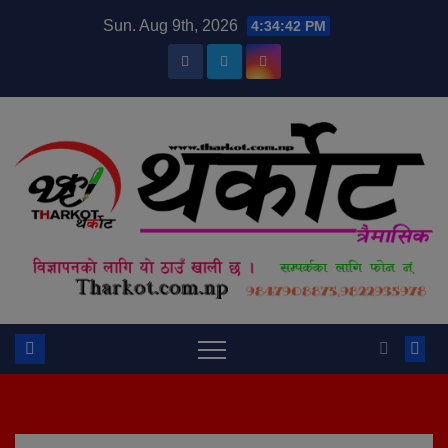
Skip
modal-check
Sun. Aug 9th, 2026
4:34:43 PM
to
content