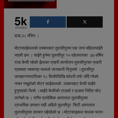
5k
SHARES
दाङ,२८ मंसिर ।
माेटरसाईकलकाे ठक्करबाट तुलसीपुरमा एक जना महिलाघाईते
भएकी छन । घाईते हुनेमा तुलसीपुर १५ पहेलपारका ३७ वर्षिय
राधा केसी रहेकाे ईलाका प्रहरी कार्यालय तुलसीपुरका प्रहरी
प्रबक्ता नबचन्द्र मल्लले जानकारी दिनुभयाे ।तुलसीपुर
उपमहानगरपालिका १८ बिजौरीदेखि कोठरी तर्फ जाँदै गरेको
नम्बर नखुलेको मोटर साईकलकाे ठक्करबाट केसी घाईते
हुनुभएकाे थियाे ।घाईते केसीकाे टाउको र ढाडमा भित्रि चोट
लागेकाे छ । राप्ति प्रादेशिक अस्पताल तुलसीपुरमा
प्राथमिक उपचार पछी अहिले तुलसीपुर सिटी अस्पताल
तुलासीपुरमा उपचार भईरहेको छ ।मोटरसाइकल चालक फरार