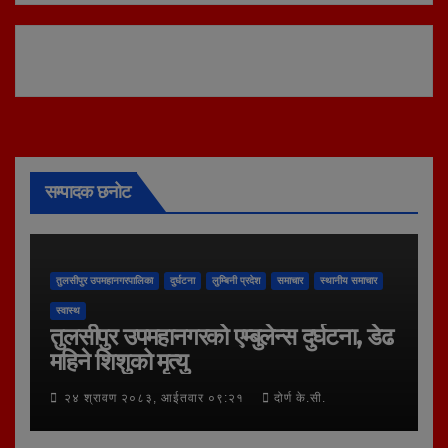
सम्पादक छनोट
तुलसीपुर उपमहानगरपालिका
दुर्घटना
लुम्बिनी प्रदेश
समाचार
स्थानीय समाचार
स्वास्थ
तुलसीपुर उपमहानगरको एम्बुलेन्स दुर्घटना, डेढ
महिने शिशुको मृत्यु
२४ श्रावण २०८३, आईतवार ०९:२१
दोर्ण के.सी.