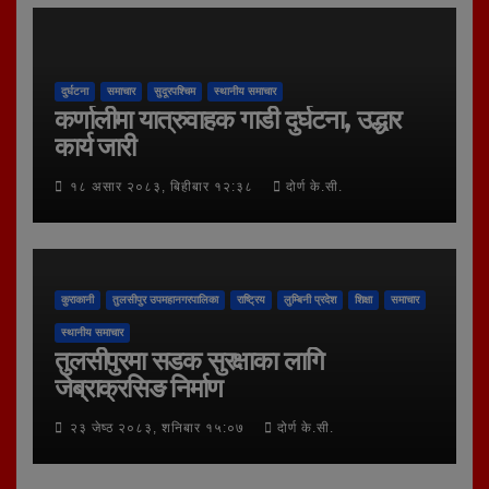
दुर्घटना
समाचार
सुदूरपश्चिम
स्थानीय समाचार
कर्णालीमा यात्रुवाहक गाडी दुर्घटना, उद्धार
कार्य जारी
१८ असार २०८३, बिहीबार १२:३८
दोर्ण के.सी.
कुराकानी
तुलसीपुर उपमहानगरपालिका
राष्ट्रिय
लुम्बिनी प्रदेश
शिक्षा
समाचार
स्थानीय समाचार
तुलसीपुरमा सडक सुरक्षाका लागि
जेब्राक्रसिङ निर्माण
२३ जेष्ठ २०८३, शनिबार १५:०७
दोर्ण के.सी.