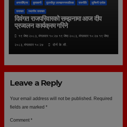
अन्तर्राष्ट्रिय
कुराकानी
तुलसीपुर उपमहानगरपालिका
राजनीति
लुम्बिनी प्रदेश
समाचार
स्थानीय समाचार
दिवंगत राजपरिवारको सम्झनामा आज दीप
प्रज्वलन कार्यक्रम गरिने
१९ जेष्ठ २०८३, मंगलवार १०:२७ १९ जेष्ठ २०८३, मंगलवार १०:२७ १९ जेष्ठ
२०८३, मंगलवार १०:२७
दोर्ण के.सी.
Leave a Reply
Your email address will not be published.
Required
fields are marked
*
Comment
*