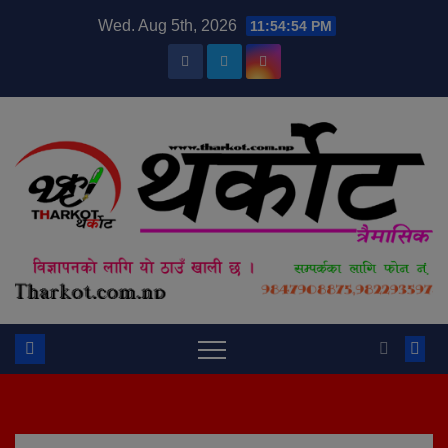
Skip
modal-check
Wed. Aug 5th, 2026
11:54:55 PM
to
content