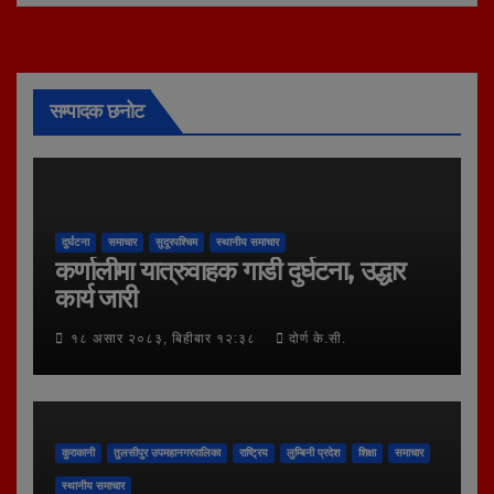
सम्पादक छनोट
दुर्घटना
समाचार
सुदूरपश्चिम
स्थानीय समाचार
कर्णालीमा यात्रुवाहक गाडी दुर्घटना, उद्धार
कार्य जारी
१८ असार २०८३, बिहीबार १२:३८
दोर्ण के.सी.
कुराकानी
तुलसीपुर उपमहानगरपालिका
राष्ट्रिय
लुम्बिनी प्रदेश
शिक्षा
समाचार
स्थानीय समाचार