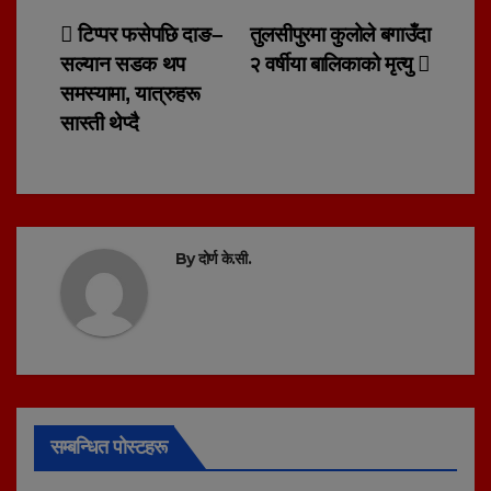
Post
टिप्पर फसेपछि दाङ–
तुलसीपुरमा कुलोले बगाउँदा
सल्यान सडक थप
२ वर्षीया बालिकाको मृत्यु
navigation
समस्यामा, यात्रुहरू
सास्ती थेप्दै
By
दोर्ण के.सी.
सम्बन्धित पोस्टहरू