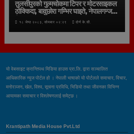
तुलसीपुरको गुल्मचोकमा टिपर र मोटरसाइकल
ठोक्किदा, बावुछोरा गम्भिर घाइते, नेपालगन्ज
रिफर
१८ जेष्ठ २०८३, सोमबार ०२:२९
दोर्ण के.सी.
यो वेबसाइट क्रान्तिपथ मिडिया हाउस प्रा.लि. द्वारा सञ्चालित
आधिकारिक न्युज पोर्टल हो । नेपाली भाषाको यो पोर्टलले समाचार, विचार,
मनोरञ्जन, खेल, विश्व, सूचना प्रविधि, भिडियो तथा जीवनका विभिन्न
आयामका समाचार र विश्लेषणलाई समेट्छ ।
Krantipath Media House Pvt.Ltd