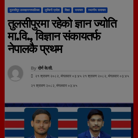
तुलसीपुर उपमहानगरपालिका
लुम्बिनी प्रदेश
शिक्षा
समाचार
स्थानीय समाचार
तुलसीपुरमा रहेको ज्ञान ज्योति
मा.वि., विज्ञान संकायतर्फ
नेपालकै प्रथम
By
दोर्ण के.सी.
२१ श्रावण २०८२, मंगलवार ०३:४५ २१ श्रावण २०८२, मंगलवार ०३:४५
२१ श्रावण २०८२, मंगलवार ०३:४५