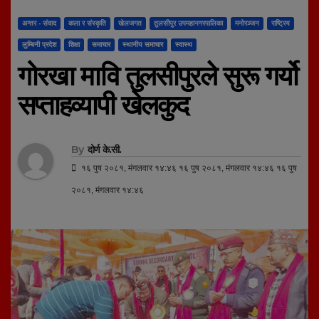
अन्तर - संवाद
कला र संस्कृति
खेलजगत
तुलसीपुर उपमहानगरपालिका
मनाेरञ्जन
राष्ट्रिय
लुम्बिनी प्रदेश
शिक्षा
समाचार
स्थानीय समाचार
स्वास्थ
गोरखा मावि तुलसीपुरले सुरू गर्यो
सप्ताहव्यापी खेलकुद
By
दोर्ण के.सी.
१६ पुष २०८१, मंगलवार १४:४६ १६ पुष २०८१, मंगलवार १४:४६ १६ पुष
२०८१, मंगलवार १४:४६