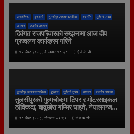
अन्तर्राष्ट्रिय
कुराकानी
तुलसीपुर उपमहानगरपालिका
राजनीति
लुम्बिनी प्रदेश
समाचार
स्थानीय समाचार
दिवंगत राजपरिवारको सम्झनामा आज दीप
प्रज्वलन कार्यक्रम गरिने
१९ जेष्ठ २०८३, मंगलवार १०:२७
दोर्ण के.सी.
तुलसीपुर उपमहानगरपालिका
दुर्घटना
लुम्बिनी प्रदेश
समाचार
स्थानीय समाचार
तुलसीपुरको गुल्मचोकमा टिपर र मोटरसाइकल
ठोक्किदा, बावुछोरा गम्भिर घाइते, नेपालगन्ज
रिफर
१८ जेष्ठ २०८३, सोमबार ०२:२९
दोर्ण के.सी.