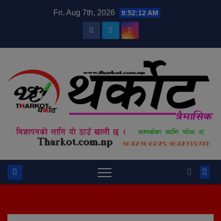
Skip
modal-check
Fri. Aug 7th, 2026
9:52:13 AM
to
content