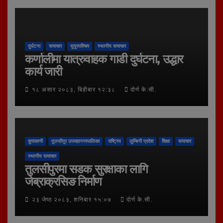
दुर्घटना
समाचार
सुदूरपश्चिम
स्थानीय समाचार
कर्णालीमा यात्रुवाहक गाडी दुर्घटना, उद्धार
कार्य जारी
१८ असार २०८३, बिहीबार १२:३८
दोर्ण के.सी.
कुराकानी
तुलसीपुर उपमहानगरपालिका
राष्ट्रिय
लुम्बिनी प्रदेश
शिक्षा
समाचार
स्थानीय समाचार
तुलसीपुरमा सडक सुरक्षाका लागि
जेब्राक्रसिङ निर्माण
२३ जेष्ठ २०८३, शनिबार १५:०७
दोर्ण के.सी.