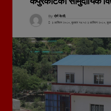
कपुरकोटका सामुदायिक विद्य
By
दोर्ण के.सी.
३ आश्विन २०८०, बुधबार १७:५२ ३ आश्विन २०८०, बुध