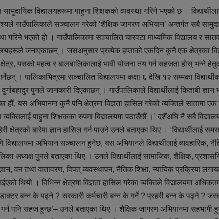
ामुदायिक विद्यालयहरूमा पाहुना शिक्षकको व्यवस्था गरिने भएको छ । विद्यार्थीला
द्देश्यले गाउँपालिकाले सञ्चालन गरेको ‘शैक्षिक जागरण अभियान’ अन्तर्गत सबै सामु
्यवस्था गरिने भएको हो । गाउँपालिकामा सञ्चालित चारवटा माध्यमिक विद्यालय र सात
ालयहरूले जनाएकाछन् । जसअनुसार प्रत्येक हप्ताको एकदिन कुनै एक क्षेत्रका विज
ो क्षेत्र, यसको महत्व र बालबालिकालाई भावी योजना तय गर्न सहजता होस् भन्ने हेतु
र्नेछन् । पालिकाभित्रमा सञ्चालित विद्यालयमा कक्षा ६ देखि १२ सम्मका विद्यार्थी
र्गाबहादुर पुनले जानकारी दिएकाछन् । गाउँपालिकाले विद्यार्थीलाई किताबी ज्ञान भ
हौं, यस अभियानमा कुनै पनि क्षेत्रमा विज्ञता हासिल गरेको व्यक्तिले सातामा एक 
्ञ व्यक्तिलाई पाहुना शिक्षकका रुपमा बिद्यालयमा पठाउँछौं ।’ दशैंअघि नै सबै विद्याल
ाहिरी क्षेत्रको बारेमा ज्ञान हासिल गर्न पाउने उनले बताएका थिए । ‘विद्यार्थीलाई स
विद्यालयमा अभियान सञ्चालन हुनेछ, यस अभियानले विद्यार्थीलाई व्यवहारिक, नै
ँपालिका अध्यक्ष पुनले बताएका थिए । उनले विद्यार्थीलाई सामाजिक, शैक्षिक, प्रशास
 विज्ञान, वन तथा वातावरण, विपत् व्यवस्थापन, नैतिक शिक्षा, न्यायिक प्रक्रिया लग
ईएको थियो । विभिन्न क्षेत्रमा विज्ञता हासिल गरेका व्यक्तिले विद्यालयमा अधिकतम
ाक्टर बन्न के पढ्ने ? सरकारी कर्मचारी बन्न के गर्ने ? प्रहरी बन्न के पढ्ने ? जस्
टो तय गर्न पनि सहज हुन्छ’– उनले बताएका थिए । शैक्षिक जागरण अभियानमा सहभागी ह