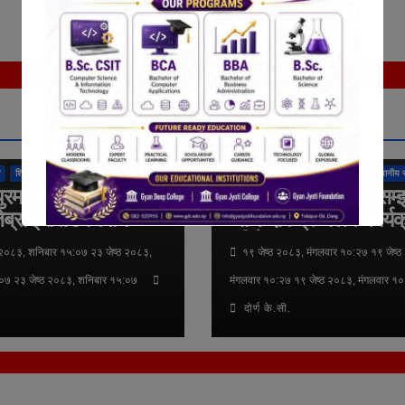
तुलसीपुर उपमहानगरपालिका
राष्ट्रिय
अन्तर्राष्ट्रिय
कुराकानी
तुलसीपुर उपमहानगरपा
शिक्षा
समाचार
स्थानीय समाचार
राजनीति
लुम्बिनी प्रदेश
समाचार
स्थानीय 
ुरमा सडक सुरक्षाका
दिवंगत राजपरिवारको सम्
ेब्राक्रसिङ निर्माण
आज दीप प्रज्वलन कार्यक
गरिने
 २०८३, शनिबार १५:०७ २३ जेष्ठ २०८३,
१९ जेष्ठ २०८३, मंगलवार १०:२७ १९ जेष्ठ
०७ २३ जेष्ठ २०८३, शनिबार १५:०७
मंगलवार १०:२७ १९ जेष्ठ २०८३, मंगलवार १
दोर्ण के.सी.