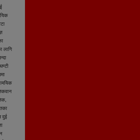
ई
दायिक
वटा
्ञ
का
का लागि
न्दा
घण्टी
यमा
मसामयिक
तिकवान
निक,
ायतका
 दुई
ता
ुन