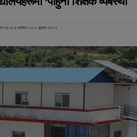
ालयहरूमा ‘पाहुना शिक्षक व्यबस्था
बार १७:५२ ३ आश्विन २०८०, बुधबार १७:५२