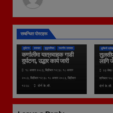
सम्बन्धित पोस्टहरू
कुराकानी
दुर्घटना
समाचार
सुदूरपश्चिम
स्थानीय समाचार
लुम्बिनी प्रदेश
कर्णालीमा यात्रुवाहक गाडी
तुलसीप
दुर्घटना, उद्धार कार्य जारी
लागि ज
१८ असार २०८३, बिहीबार १२:३८ १८ असार
२३ जेष्ठ
२०८३, बिहीबार १२:३८ १८ असार २०८३, बिहीबार
शनिबार १५:
१२:३८
दोर्ण के.सी.
दोर्ण के.सी.