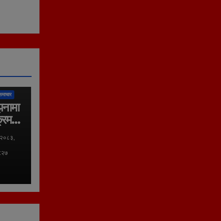
लिका
समाचार
झनामा
्रम
 २०८३,
०:२७