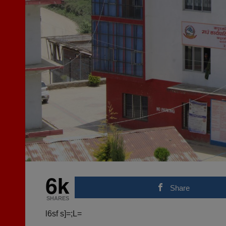
6k
Share
SHARES
l6sf s]=;L=