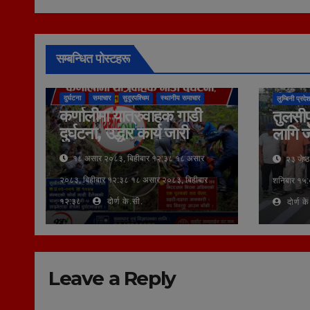
सम्बन्धित पोस्टहरू
कुराकानी
दुर्घटना
समाचार
सुदूरपश्चिम
स्थानीय समाचार
लुम्बिनी प्रदेश
कर्णालीमा यात्रुवाहक गाडी
तुलसीप
दुर्घटना, उद्धार कार्य जारी
लागि ज
१८ असार २०८३, बिहीबार १२:३८ १८ असार
२३ जेष्
२०८३, बिहीबार १२:३८ १८ असार २०८३, बिहीबार
शनिबार १५:
१२:३८
दोर्ण के.सी.
दोर्ण क
Leave a Reply