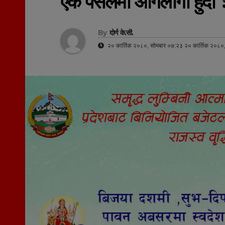
एक पसलमा आगलागी हुँदा ३५
By
दोर्ण के.सी.
२० कार्तिक २०८०, सोमबार ०७:२३ २० कार्तिक २०८०