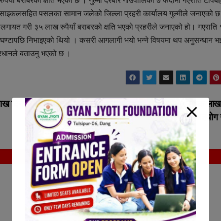
ुपैयाँ बराबरको क्षति भएको छ । गुल्मी दरबार गाउँपालिका ७ फेदीमा गएराति टोपबह
टरसाइकलसहित पसलका सामान जलेको जिल्ला प्रहरी कार्यालय गुल्मीले जनाएको 
ालगायत गरी ३५ लाख रुपैयाँ बराबरको क्षति भएको प्रहरीले जनाएको हो। गएराति
 घण्टापछि निभाइएको थियो । कसरी आगलागी भयो भन्ने विषयमा थप अनुसन्धान भ
प्रधानले बताउनु भएको छ ।
ाख दिने
दाङको राप्ती गाउँपालिकाले भूकम्प प्रभावितलाई एक लाख र
सहयोग ग