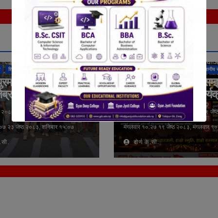
तुलसीपुर उपमहानगरपालिका
राष्ट्रिय
अन्तर्राष्ट्रिय
कुराकानी
तुलसीपुर उपमहानगरपा
शिक्षा
समाचार
स्थानीय समाचार
राजनीति
लुम्बिनी प्रदेश
समाचार
स्थानीय 
ुरमा सडक सुरक्षाका
दिवंगत राजपरिवारको सम्
ेब्राक्रसिङ निर्माण
आज दीप प्रज्वलन कार्यक
गरिने
ठ २०८३, शनिबार १५:०७ २३ जेष्ठ २०८३,
१९ जेष्ठ २०८३, मंगलवार १०:२७ १९ जेष्
०७ २३ जेष्ठ २०८३, शनिबार १५:०७
मंगलवार १०:२७ १९ जेष्ठ २०८३, मंगलवार १
े.सी.
दोर्ण के.सी.