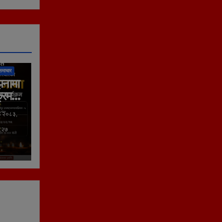
लिका
समाचार
झनामा
्रम
ठ २०८३,
०:२७