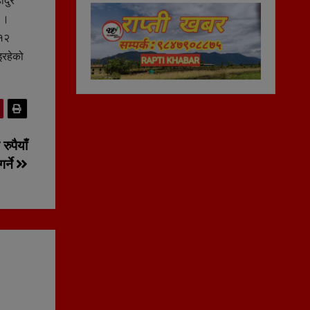
ादुर
छ ।
 १२
इरहेको
ुपैयाँ
र्ने