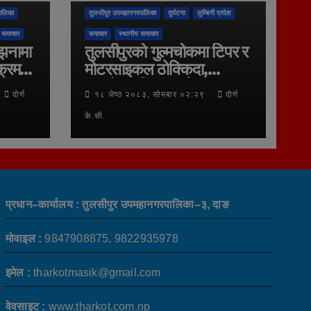
ालिका
तुलसीपुर उपमहानगरपालिका
दुर्घटना
लुम्बिनी प्रदेश
 समाचार
समाचार
स्थानीय समाचार
्झनामा
तुलसीपुरको गुल्मचोकमा टिपर र
क्रम
मोटरसाइकल ठोक्किदा,
बावुछोरा गम्भिर घाइते,
दोर्ण
१८ जेष्ठ २०८३, सोमबार ०२:२९
दोर्ण
नेपालगन्ज रिफर
के.सी.
प्रधान–कार्यालय : तुलसीपुर उपमहानगरपालिका–३, दाङ
मोवाइल :
9847908875, 9822935978
इमेल :
tharkotmasik@gmail.com
वेवसाइट :
www.tharkot.com.np