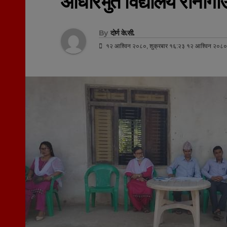
आधारभुत विद्यालय रानागाउँ
By
दोर्ण के.सी.
१२ आश्विन २०८०, शुक्रबार १६:२३ १२ आश्विन २०८०,