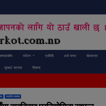
modal-check
सम्पादकीय
पर्यटन
प्रविधि
अर्थ जगत
खेलजगत
सुरक्षा/ अपराध
विकास
चार
स्थानीय समाचार