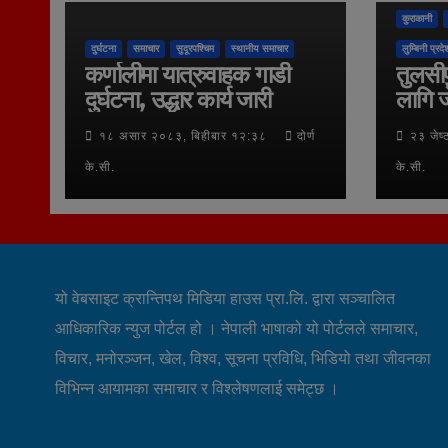
कुराकानी
दुर्घटना
समाचार
सुदूरपश्चिम
स्थानीय समाचार
लुम्बिनी प्रदे
कर्णालीमा यात्रुवाहक गाडी
तुलसीप
दुर्घटना, उद्धार कार्य जारी
लागि ज
१८ असार २०८३, बिहीबार १२:३८
दोर्ण
२३ जेष
के.सी.
के.सी.
यो वेबसाइट क्रान्तिपथ मिडिया हाउस प्रा.लि. द्वारा सञ्चालित
आधिकारिक न्युज पोर्टल हो । नेपाली भाषाको यो पोर्टलले समाचार,
विचार, मनोरञ्जन, खेल, विश्व, सूचना प्रविधि, भिडियो तथा जीवनका
विभिन्न आयामका समाचार र विश्लेषणलाई समेट्छ ।