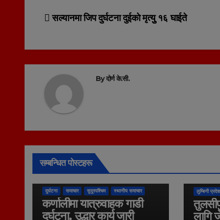
Post
सल्यानमा जिप दुर्घटना दुईकाे मृत्युु १६ घाईते
navigation
By
दोर्ण के.सी.
सम्बन्धित पोस्टहरू
कुराकानी
दुर्घटना
समाचार
सुदूरपश्चिम
स्थानीय समाचार
लुम्बिनी प्रदेश
कर्णालीमा यात्रुवाहक गाडी
तुलसीप
दुर्घटना, उद्धार कार्य जारी
लागि ज