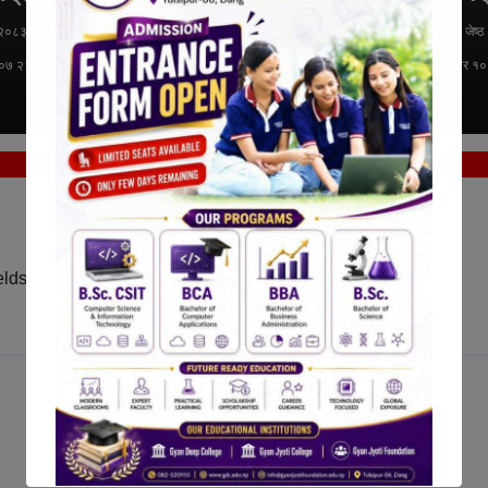
गरिने
 २०८३, शनिबार १५:०७ २३ जेष्ठ २०८३,
१९ जेष्ठ २०८३, मंगलवार १०:२७ १९ जेष्ठ
०७ २३ जेष्ठ २०८३, शनिबार १५:०७
मंगलवार १०:२७ १९ जेष्ठ २०८३, मंगलवार १
दोर्ण के.सी.
elds are marked
*