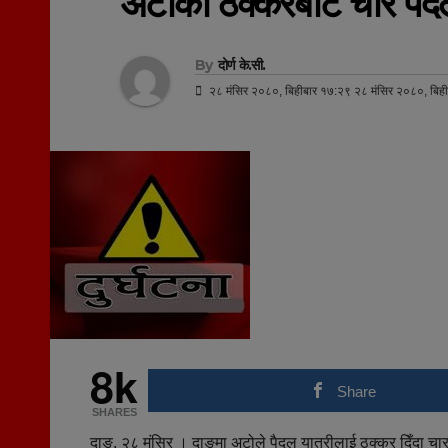
अटोको ठक्करबाट चार पैदल
By
दोर्ण के.सी.
२८ मंसिर २०८०, बिहीबार १७:२९ २८ मंसिर २०८०, बिह
8k
Share
SHARES
दाङ, २८ मंसिर । दाङमा अटोले पैदल यात्रीलाई ठक्कर दिँदा चार