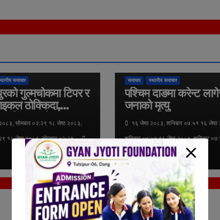
महानगरपालिका
दुर्घटना
लुम्बिनी प्रदेश
तुलसीपुर उपमहानगरपालिका
दुर्घटना
लुम्बिनी प
्थानीय समाचार
समाचार
स्थानीय समाचार
ुरको गुल्मचोकमा टिपर र
पश्चिम दाङमा करेन्ट लाग
ाइकल ठोक्किदा,
जनाको मृत्यु
ा गम्भिर घाइते,
 २०८३, सोमबार ०२:२९ १८ जेष्ठ २०८३,
१६ जेष्ठ २०८३, शनिबार ०७:५१ १६ जेष्ठ
न्ज रिफर
२९ १८ जेष्ठ २०८३, सोमबार ०२:२९
शनिबार ०७:५१ १६ जेष्ठ २०८३, शनिबार ०७
दोर्ण के.सी.