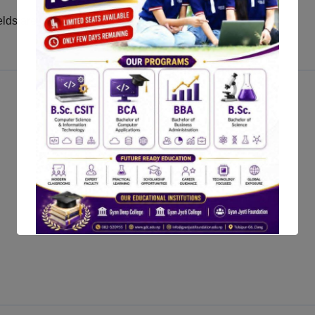
elds are marked
*