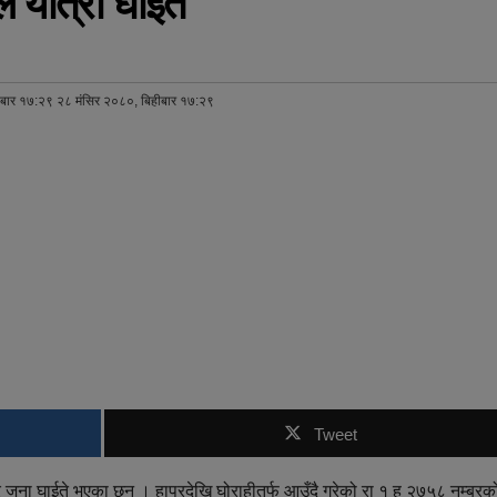
 यात्री घाईते
ीबार १७:२९ २८ मंसिर २०८०, बिहीबार १७:२९
Tweet
 जना घाईते भएका छन् । हापुरदेखि घोराहीतर्फ आउँदै गरेको रा १ ह २७५८ नम्बरक