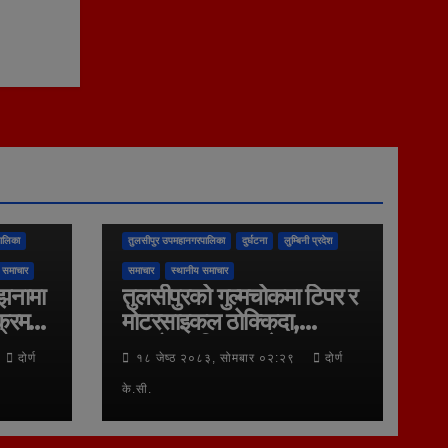
ालिका
तुलसीपुर उपमहानगरपालिका
दुर्घटना
लुम्बिनी प्रदेश
 समाचार
समाचार
स्थानीय समाचार
्झनामा
तुलसीपुरको गुल्मचोकमा टिपर र
क्रम
मोटरसाइकल ठोक्किदा,
बावुछोरा गम्भिर घाइते,
दोर्ण
१८ जेष्ठ २०८३, सोमबार ०२:२९
दोर्ण
नेपालगन्ज रिफर
के.सी.