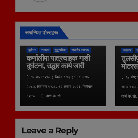
सम्बन्धित पोस्टहरू
तुलसीपुर उप
दुर्घटना
समाचार
सुदूरपश्चिम
स्थानीय समाचार
समाचार
स
कर्णालीमा यात्रुवाहक गाडी
तुलसीप
दुर्घटना, उद्धार कार्य जारी
मोटरस
बावुछोर
१८ असार २०८३, बिहीबार १२:३८ १८ असार
१८ जेष्ठ
नेपालग
२०८३, बिहीबार १२:३८ १८ असार २०८३, बिहीबार
सोमबार ०२:
१२:३८
दोर्ण के.सी.
दोर्ण के.सी.
Leave a Reply