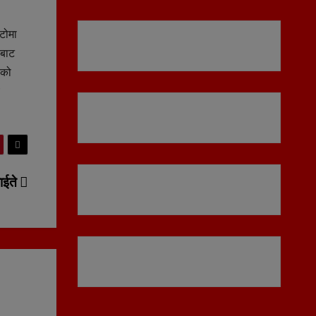
टोमा
रबाट
ाको
ाईते