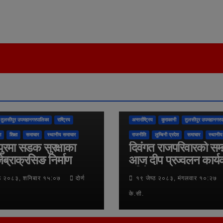
तुलसीपुर उपमहानगरपालिका
राष्ट्रिय
अन्तर्राष्ट्रिय
कुराकानी
तुलसीपुर उपमहानगरप
श
शिक्षा
समाचार
स्थानीय समाचार
राजनीति
लुम्बिनी प्रदेश
समाचार
स्थानीय
ुरमा सडक सुरक्षाका
दिवंगत राजपरिवारको सम
ेब्राक्रसिङ निर्माण
आज दीप प्रज्वलन कार्य
गरिने
्ठ २०८३, शनिबार १५:०७
दोर्ण
१९ जेष्ठ २०८३, मंगलवार १०:२७
के.सी.