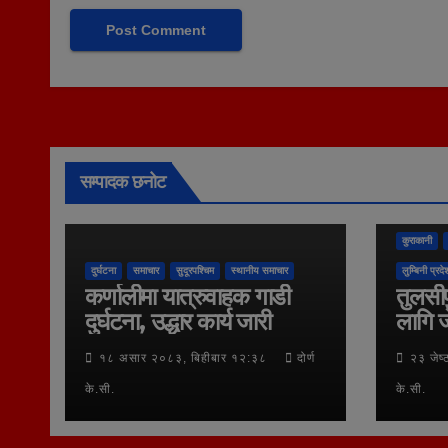
सम्पादक छनोट
कुराकानी
दुर्घटना
समाचार
सुदूरपश्चिम
स्थानीय समाचार
लुम्बिनी प्रदे
कर्णालीमा यात्रुवाहक गाडी
तुलसीप
दुर्घटना, उद्धार कार्य जारी
लागि ज
१८ असार २०८३, बिहीबार १२:३८
दोर्ण
२३ जेष
के.सी.
के.सी.