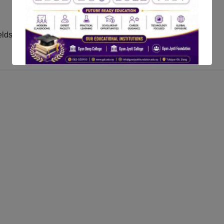
elds are marked
*