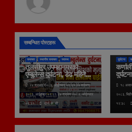
सम्बन्धित पोस्टहरू
तुलसीपुर उपमहानगरपालिका
दुर्घटना
लुम्बिनी प्रदेश
समाचार
स्थानीय समाचार
स्वास्थ
दुर्घटना
स
तुलसीपुर उपमहानगरको
कर्णाल
एम्बुलेन्स दुर्घटना, डेढ महिने
दुर्घटन
शिशुको मृत्यु
२४ श्रावण २०८३, आईतवार ०९:२१ २४ श्रावण
१८ असार
२०८३, आईतवार ०९:२१ २४ श्रावण २०८३, आईतवार
२०८३, बिही
०९:२१
दोर्ण के.सी.
१२:३८