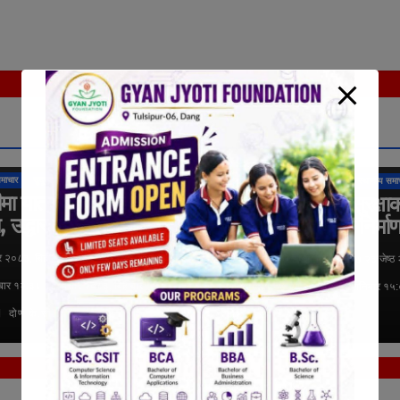
कुराकानी
तुलसीपुर उपमहानगरपालिका
राष्ट्रिय
माचार
सुदूरपश्चिम
स्थानीय समाचार
लुम्बिनी प्रदेश
शिक्षा
समाचार
स्थानीय समा
ीमा यात्रुवाहक गाडी
तुलसीपुरमा सडक सुरक्षा
ा, उद्धार कार्य जारी
लागि जेब्राक्रसिङ निर्मा
 २०८३, बिहीबार १२:३८ १८ असार
२३ जेष्ठ २०८३, शनिबार १५:०७ २३ जेष्ठ
बार १२:३८ १८ असार २०८३, बिहीबार
शनिबार १५:०७ २३ जेष्ठ २०८३, शनिबार १५
दोर्ण के.सी.
दोर्ण के.सी.