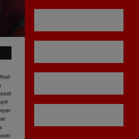
गरिएको
र
ाहरुको
्डारी
्द्रका
टका
ख
स्थाका