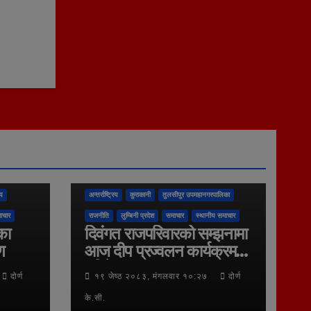
िय
अन्तर्राष्ट्रिय
कुराकानी
तुलसीपुर उपमहानगरपालिका
ाचार
राजनीति
लुम्बिनी प्रदेश
समाचार
स्थानीय समाचार
का
दिवंगत राजपरिवारको सम्झनामा
ण
आज दीप प्रज्वलन कार्यक्रम
गरिने
दोर्ण
१९ जेष्ठ २०८३, मंगलवार १०:२७
दोर्ण
के.सी.