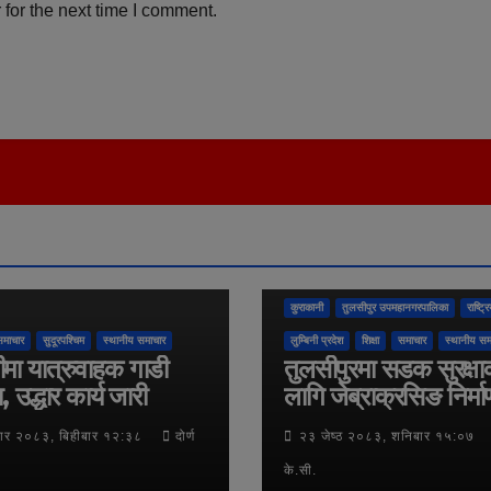
for the next time I comment.
कुराकानी
तुलसीपुर उपमहानगरपालिका
राष्ट्र
समाचार
सुदूरपश्चिम
स्थानीय समाचार
लुम्बिनी प्रदेश
शिक्षा
समाचार
स्थानीय सम
ीमा यात्रुवाहक गाडी
तुलसीपुरमा सडक सुरक्षा
ा, उद्धार कार्य जारी
लागि जेब्राक्रसिङ निर्मा
ार २०८३, बिहीबार १२:३८
दोर्ण
२३ जेष्ठ २०८३, शनिबार १५:०७
के.सी.