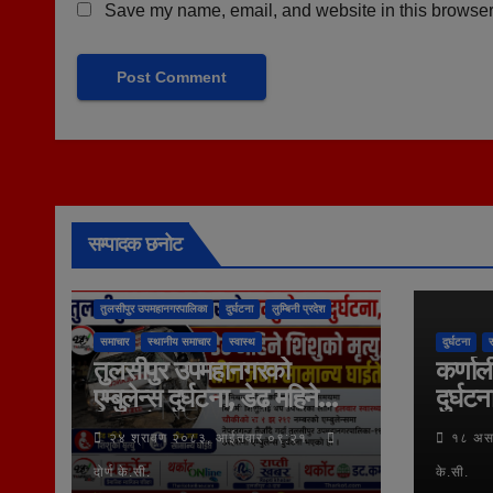
Save my name, email, and website in this browser 
सम्पादक छनोट
तुलसीपुर उपमहानगरपालिका
दुर्घटना
लुम्बिनी प्रदेश
समाचार
स्थानीय समाचार
स्वास्थ
दुर्घटना
तुलसीपुर उपमहानगरको
कर्णाल
एम्बुलेन्स दुर्घटना, डेढ महिने
दुर्घटन
शिशुको मृत्यु
२४ श्रावण २०८३, आईतवार ०९:२१
१८ अस
दोर्ण के.सी.
के.सी.