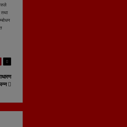
रुले
न तथा
म्बोधन
ित
 साधारण
पन्न