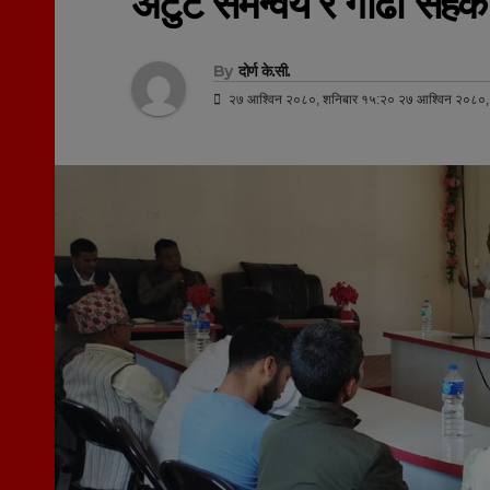
अटुट समन्वय र गाढा सहकार
By
दोर्ण के.सी.
२७ आश्विन २०८०, शनिबार १५:२० २७ आश्विन २०८०,