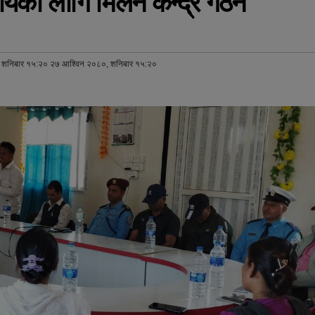
्यका लागि मिलन केन्द्र गठन
 शनिबार १५:२० २७ आश्विन २०८०, शनिबार १५:२०