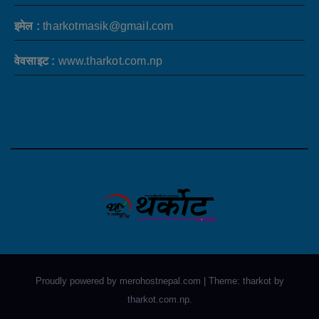
इमेल :
tharkotmasik@gmail.com
वेवसाइट :
www.tharkot.com.np
Proudly powered by merohostnepal.com
|
Theme: tharkot by
tharkot.com.np
.