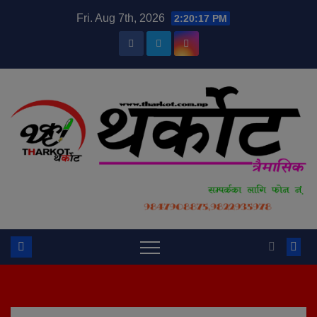
Skip
modal-check
Fri. Aug 7th, 2026
2:20:18 PM
to
content