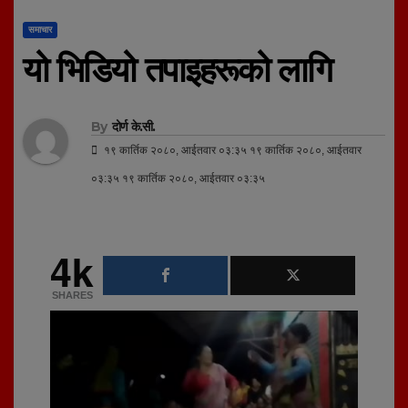
समाचार
यो भिडियो तपाइहरूको लागि
By
दोर्ण के.सी.
१९ कार्तिक २०८०, आईतवार ०३:३५ १९ कार्तिक २०८०, आईतवार
०३:३५ १९ कार्तिक २०८०, आईतवार ०३:३५
4k
SHARES