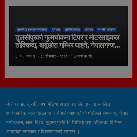
तुलसीपुर उपमहानगरपालिका
दुर्घटना
लुम्बिनी प्रदेश
समाचार
स्थानीय समाचार
तुलसीपुरको गुल्मचोकमा टिपर र मोटरसाइकल
ठोक्किदा, बावुछोरा गम्भिर घाइते, नेपालगन्ज
रिफर
१८ जेष्ठ २०८३, सोमबार ०२:२९
दोर्ण के.सी.
यो वेबसाइट क्रान्तिपथ मिडिया हाउस प्रा.लि. द्वारा सञ्चालित
आधिकारिक न्युज पोर्टल हो । नेपाली भाषाको यो पोर्टलले समाचार, विचार,
मनोरञ्जन, खेल, विश्व, सूचना प्रविधि, भिडियो तथा जीवनका विभिन्न
आयामका समाचार र विश्लेषणलाई समेट्छ ।