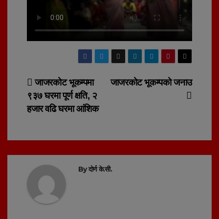
Post
जाजरकोट भूकम्पमा
जाजरकोट भूकम्पको जनाउ
९३७ घरमा पूर्ण क्षति, २
navigation
हजार वढि घरमा आंशिक
By
दोर्ण के.सी.