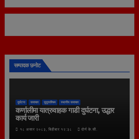
सम्पादक छनोट
दुर्घटना
समाचार
सुदूरपश्चिम
स्थानीय समाचार
कर्णालीमा यात्रुवाहक गाडी दुर्घटना, उद्धार
कार्य जारी
१८ असार २०८३, बिहीबार १२:३८
दोर्ण के.सी.