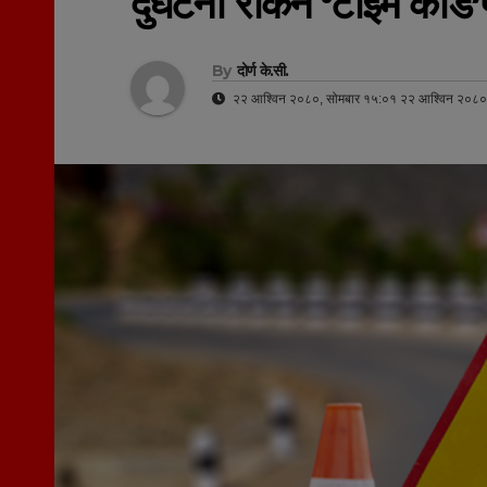
दुर्घटना रोकन ‘टाईम कार्ड’
By
दोर्ण के.सी.
२२ आश्विन २०८०, सोमबार १५:०१ २२ आश्विन २०८०,