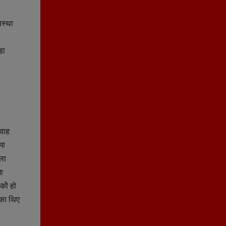
वस्था
डा
रवाह
मा
ला
मा
कोे हो
एका थिए