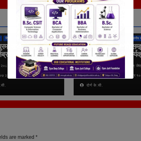
तुलसीपुर उपमहानगरपालिका
राष्ट्रिय
अन्तर्राष्ट्रिय
कुराकानी
तुलसीपुर उपमहानगरपा
शिक्षा
समाचार
स्थानीय समाचार
राजनीति
लुम्बिनी प्रदेश
समाचार
स्थानीय 
ुरमा सडक सुरक्षाका
दिवंगत राजपरिवारको सम्
ेब्राक्रसिङ निर्माण
आज दीप प्रज्वलन कार्यक
गरिने
ठ २०८३, शनिबार १५:०७ २३ जेष्ठ २०८३,
१९ जेष्ठ २०८३, मंगलवार १०:२७ १९ जेष्
०७ २३ जेष्ठ २०८३, शनिबार १५:०७
मंगलवार १०:२७ १९ जेष्ठ २०८३, मंगलवार १
े.सी.
दोर्ण के.सी.
elds are marked
*