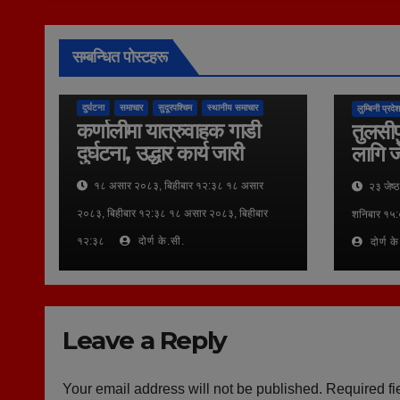
सम्बन्धित पोस्टहरू
कुराकानी
दुर्घटना
समाचार
सुदूरपश्चिम
स्थानीय समाचार
लुम्बिनी प्रदेश
कर्णालीमा यात्रुवाहक गाडी
तुलसीप
दुर्घटना, उद्धार कार्य जारी
लागि ज
१८ असार २०८३, बिहीबार १२:३८ १८ असार
२३ जेष्
२०८३, बिहीबार १२:३८ १८ असार २०८३, बिहीबार
शनिबार १५:
१२:३८
दोर्ण के.सी.
दोर्ण क
Leave a Reply
Your email address will not be published.
Required fi