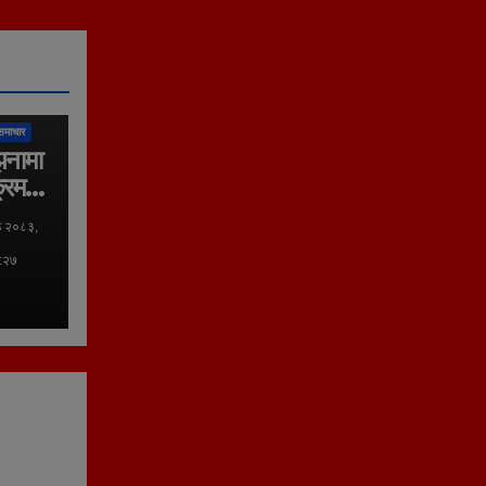
लिका
समाचार
झनामा
्रम
ठ २०८३,
०:२७