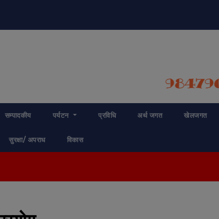
modal-check
सम्पादकीय
पर्यटन
प्रविधि
अर्थ जगत
खेलजगत
सुरक्षा/ अपराध
विकास