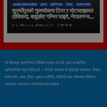
तुलसीपुर उपमहानगरपालिका
दुर्घटना
लुम्बिनी प्रदेश
समाचार
स्थानीय समाचार
तुलसीपुरको गुल्मचोकमा टिपर र मोटरसाइकल
ठोक्किदा, बावुछोरा गम्भिर घाइते, नेपालगन्ज
रिफर
१८ जेष्ठ २०८३, सोमबार ०२:२९
दोर्ण के.सी.
यो वेबसाइट क्रान्तिपथ मिडिया हाउस प्रा.लि. द्वारा सञ्चालित
आधिकारिक न्युज पोर्टल हो । नेपाली भाषाको यो पोर्टलले समाचार, विचार,
मनोरञ्जन, खेल, विश्व, सूचना प्रविधि, भिडियो तथा जीवनका विभिन्न
आयामका समाचार र विश्लेषणलाई समेट्छ ।