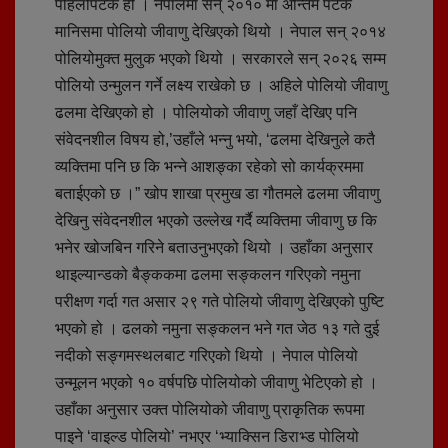
पहिलोपटक हो । नेपालमा सन् २०१० मा अन्तिम पटक
मानिसमा पोलियो जीवाणु देखिएको थियो । नेपाल सन् २०१४
पोलियोमुक्त मुलुक भएको थियो । सरकारले सन् २०२६ सम्म
पोलियो उन्मुलन गर्ने लक्ष्य राखेको छ । अहिले पोलियो जीवाणु
ढलमा देखिएको हो । पोलियोको जीवाणु जहाँ देखिए पनि
संवेदनशील विषय हो,’उहाँले भन्नु भयो, ‘ढलमा देखिनुले कतै
व्यक्तिमा पनि छ कि भन्ने आशङ्का रहेको सो कार्यक्रममा
बताईएको छ ।” खोप शाखा प्रमुख डा गौतमले ढलमा जीवाणु
देखिनु संवेदनशील भएको उल्लेख गर्दै व्यक्तिमा जीवाणु छ कि
भनेर खोजबिन गरिने बताउनुभएको थियो । उहाँका अनुसार
थाइल्यान्डको बैङ्ककमा ढलमा सङ्कलन गरिएको नमुना
परीक्षण गर्दा गत असार २९ गते पोलियो जीवाणु देखिएको पुष्टि
भएको हो । ढलको नमुना सङ्कलन भने गत जेठ १३ गते दुई
नदीको सङ्गमस्थलबाट गरिएको थियो । नेपाल पोलियो
उन्मूलन भएको १० वर्षपछि पोलियोको जीवाणु भेटिएको हो ।
उहाँका अनुसार उक्त पोलियोको जीवाणु प्राकृतिक रूपमा
पाइने ‘वाइल्ड पोलियो’ नभएर ‘भ्याक्सिन डिराभ्ड पोलियो