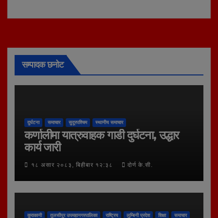
सम्पादक छनोट
दुर्घटना
समाचार
सुदूरपश्चिम
स्थानीय समाचार
कर्णालीमा यात्रुवाहक गाडी दुर्घटना, उद्धार
कार्य जारी
१८ असार २०८३, बिहीबार १२:३८
दोर्ण के.सी.
कुराकानी
तुलसीपुर उपमहानगरपालिका
राष्ट्रिय
लुम्बिनी प्रदेश
शिक्षा
समाचार