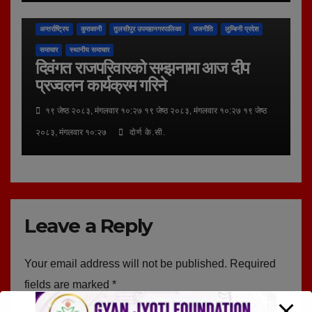
अन्तर्राष्ट्रिय
कुराकानी
तुलसीपुर उपमहानगरपालिका
राजनीति
लुम्बिनी प्रदेश
समाचार
स्थानीय समाचार
दिवंगत राजपरिवारको सम्झनामा आज दीप
प्रज्वलन कार्यक्रम गरिने
१९ जेष्ठ २०८३, मंगलवार १०:२७ १९ जेष्ठ २०८३, मंगलवार १०:२७ १९ जेष्ठ
२०८३, मंगलवार १०:२७
दोर्ण के.सी.
Leave a Reply
Your email address will not be published.
Required
fields are marked
*