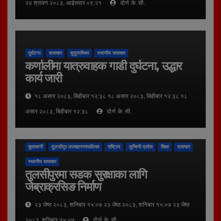
२४ श्रावण २०८३, आईतवार ०९:२१
दोर्ण के.सी.
दुर्घटना
समाचार
सुदूरपश्चिम
स्थानीय समाचार
कर्णालीमा यात्रुवाहक गाडी दुर्घटना, उद्धार
कार्य जारी
१८ असार २०८३, बिहीबार १२:३८ १८ असार २०८३, बिहीबार १२:३८ १८
असार २०८३, बिहीबार १२:३८
दोर्ण के.सी.
कुराकानी
तुलसीपुर उपमहानगरपालिका
राष्ट्रिय
लुम्बिनी प्रदेश
शिक्षा
समाचार
स्थानीय समाचार
तुलसीपुरमा सडक सुरक्षाका लागि
जेब्राक्रसिङ निर्माण
२३ जेष्ठ २०८३, शनिबार १५:०७ २३ जेष्ठ २०८३, शनिबार १५:०७ २३ जेष्ठ
२०८३, शनिबार १५:०७
दोर्ण के.सी.