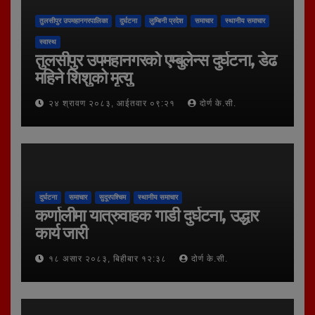
तुलसीपुर उपमहानगरपालिका
दुर्घटना
लुम्बिनी प्रदेश
समाचार
स्थानीय समाचार
स्वास्थ
तुलसीपुर उपमहानगरको एम्बुलेन्स दुर्घटना, डेढ
महिने शिशुको मृत्यु
२४ श्रावण २०८३, आईतवार ०९:२१
दोर्ण के.सी.
दुर्घटना
समाचार
सुदूरपश्चिम
स्थानीय समाचार
कर्णालीमा यात्रुवाहक गाडी दुर्घटना, उद्धार
कार्य जारी
१८ असार २०८३, बिहीबार १२:३८
दोर्ण के.सी.