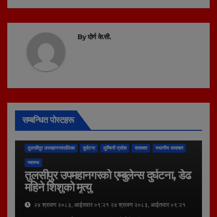
By
दोर्ण के.सी.
सम्बन्धित पोस्टहरू
तुलसीपुर उपमहानगरपालिका
दुर्घटना
लुम्बिनी प्रदेश
समाचार
स्थानीय समाचार
स्वास्थ
तुलसीपुर उपमहानगरको एम्बुलेन्स दुर्घटना, डेढ
महिने शिशुको मृत्यु
२४ श्रावण २०८३, आईतवार ०९:२१ २४ श्रावण २०८३, आईतवार ०९:२१