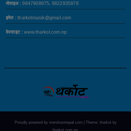
मोवाइल :
9847908875, 9822935978
इमेल :
tharkotmasik@gmail.com
वेवसाइट :
www.tharkot.com.np
Proudly powered by merohostnepal.com
|
Theme: tharkot by
tharkot.com.np
.