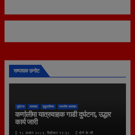
सम्पादक छनोट
दुर्घटना
समाचार
सुदूरपश्चिम
स्थानीय समाचार
कर्णालीमा यात्रुवाहक गाडी दुर्घटना, उद्धार
कार्य जारी
१८ असार २०८३, बिहीबार १२:३८
दोर्ण के.सी.