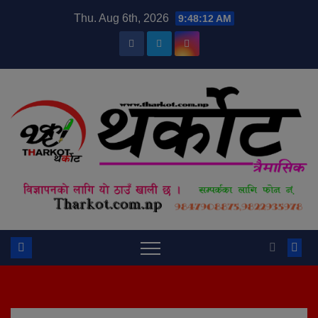
Skip
modal-check
Thu. Aug 6th, 2026
9:48:13 AM
to
content