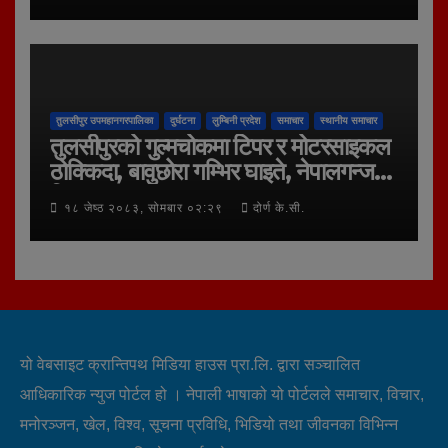
तुलसीपुर उपमहानगरपालिका
दुर्घटना
लुम्बिनी प्रदेश
समाचार
स्थानीय समाचार
तुलसीपुरको गुल्मचोकमा टिपर र मोटरसाइकल
ठोक्किदा, बावुछोरा गम्भिर घाइते, नेपालगन्ज
रिफर
१८ जेष्ठ २०८३, सोमबार ०२:२९
दोर्ण के.सी.
यो वेबसाइट क्रान्तिपथ मिडिया हाउस प्रा.लि. द्वारा सञ्चालित
आधिकारिक न्युज पोर्टल हो । नेपाली भाषाको यो पोर्टलले समाचार, विचार,
मनोरञ्जन, खेल, विश्व, सूचना प्रविधि, भिडियो तथा जीवनका विभिन्न