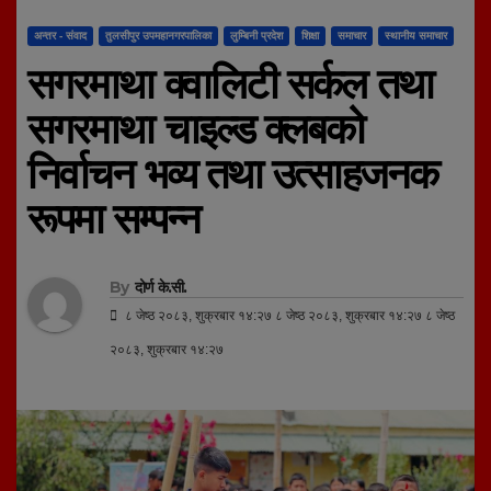
अन्तर - संवाद
तुलसीपुर उपमहानगरपालिका
लुम्बिनी प्रदेश
शिक्षा
समाचार
स्थानीय समाचार
सगरमाथा क्वालिटी सर्कल तथा
सगरमाथा चाइल्ड क्लबको
निर्वाचन भव्य तथा उत्साहजनक
रूपमा सम्पन्न
By
दोर्ण के.सी.
८ जेष्ठ २०८३, शुक्रबार १४:२७ ८ जेष्ठ २०८३, शुक्रबार १४:२७ ८ जेष्ठ
२०८३, शुक्रबार १४:२७