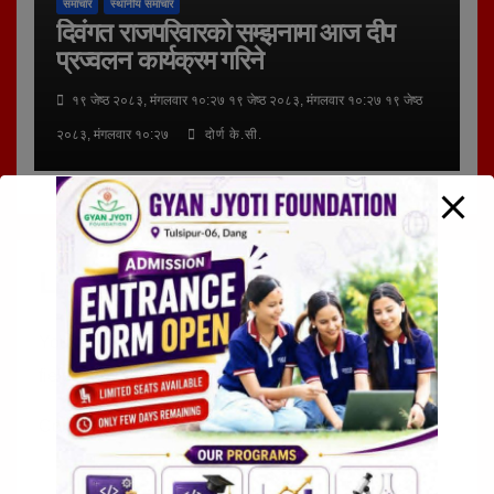
समाचार
स्थानीय समाचार
दिवंगत राजपरिवारको सम्झनामा आज दीप
प्रज्वलन कार्यक्रम गरिने
१९ जेष्ठ २०८३, मंगलवार १०:२७ १९ जेष्ठ २०८३, मंगलवार १०:२७ १९ जेष्ठ
२०८३, मंगलवार १०:२७
दोर्ण के.सी.
Leave a Reply
Your email address will not be published.
Required
fields are marked
*
Comment
*