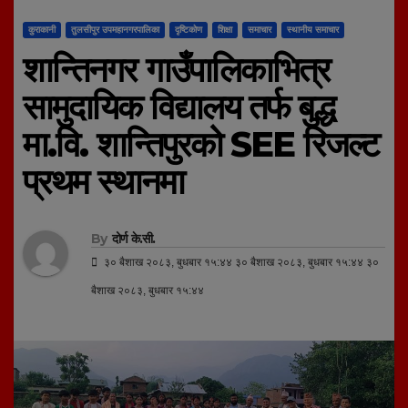
कुराकानी
तुलसीपुर उपमहानगरपालिका
दृष्टिकोण
शिक्षा
समाचार
स्थानीय समाचार
शान्तिनगर गाउँपालिकाभित्र
सामुदायिक विद्यालय तर्फ बुद्ध
मा.वि. शान्तिपुरको SEE रिजल्ट
प्रथम स्थानमा
By
दोर्ण के.सी.
३० बैशाख २०८३, बुधबार १५:४४ ३० बैशाख २०८३, बुधबार १५:४४ ३०
बैशाख २०८३, बुधबार १५:४४