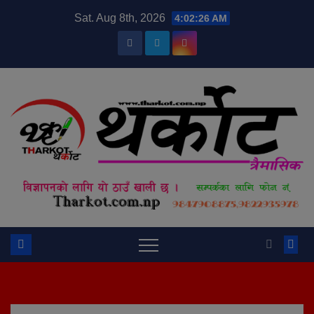
Skip
modal-check
Sat. Aug 8th, 2026
4:02:27 AM
to
content