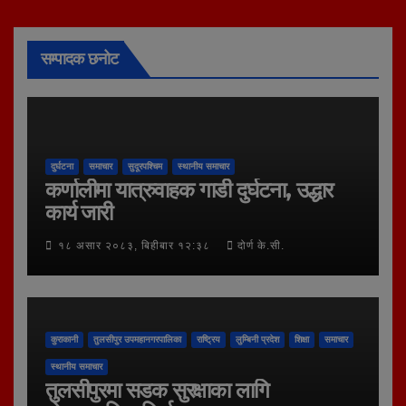
सम्पादक छनोट
दुर्घटना
समाचार
सुदूरपश्चिम
स्थानीय समाचार
कर्णालीमा यात्रुवाहक गाडी दुर्घटना, उद्धार
कार्य जारी
१८ असार २०८३, बिहीबार १२:३८
दोर्ण के.सी.
कुराकानी
तुलसीपुर उपमहानगरपालिका
राष्ट्रिय
लुम्बिनी प्रदेश
शिक्षा
समाचार
स्थानीय समाचार
तुलसीपुरमा सडक सुरक्षाका लागि