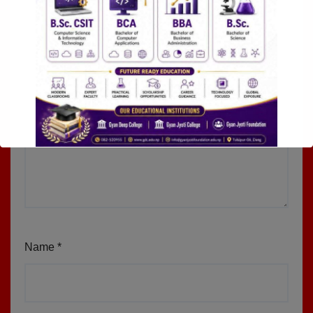
Name
*