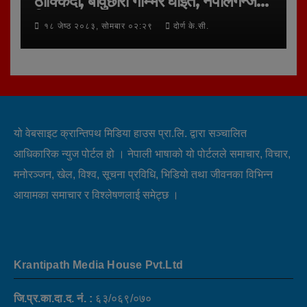
ठोक्किदा, बावुछोरा गम्भिर घाइते, नेपालगन्ज
रिफर
१८ जेष्ठ २०८३, सोमबार ०२:२९
दोर्ण के.सी.
यो वेबसाइट क्रान्तिपथ मिडिया हाउस प्रा.लि. द्वारा सञ्चालित
आधिकारिक न्युज पोर्टल हो । नेपाली भाषाको यो पोर्टलले समाचार, विचार,
मनोरञ्जन, खेल, विश्व, सूचना प्रविधि, भिडियो तथा जीवनका विभिन्न
आयामका समाचार र विश्लेषणलाई समेट्छ ।
Krantipath Media House Pvt.Ltd
जि.प्र.का.दा.द. नं. :
६३/०६९/०७०