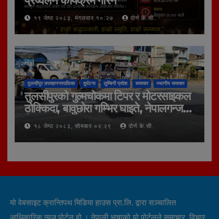
प्रज्वलन कार्यक्रम गरिने
१९ जेष्ठ २०८३, मंगलवार १०:२७
दोर्ण के.सी.
तुलसीपुर उपमहानगरपालिका
दुर्घटना
लुम्बिनी प्रदेश
समाचार
स्थानीय समाचार
तुलसीपुरको गुल्मचोकमा टिपर र मोटरसाइकल
ठोक्किदा, बावुछोरा गम्भिर घाइते, नेपालगन्ज
रिफर
१८ जेष्ठ २०८३, सोमबार ०२:२९
दोर्ण के.सी.
यो वेबसाइट क्रान्तिपथ मिडिया हाउस प्रा.लि. द्वारा सञ्चालित
आधिकारिक न्युज पोर्टल हो । नेपाली भाषाको यो पोर्टलले समाचार, विचार,