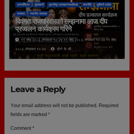
अन्तर्राष्ट्रिय
कुराकानी
तुलसीपुर उपमहानगरपालिका
राजनीति
लुम्बिनी प्रदेश
समाचार
स्थानीय समाचार
दिवंगत राजपरिवारको सम्झनामा आज दीप
प्रज्वलन कार्यक्रम गरिने
१९ जेष्ठ २०८३, मंगलवार १०:२७ १९ जेष्ठ २०८३, मंगलवार १०:२७ १९ जेष्ठ
२०८३, मंगलवार १०:२७
दोर्ण के.सी.
Leave a Reply
Your email address will not be published.
Required
fields are marked
*
Comment
*