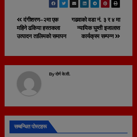
Post
दंगीशरण–२मा एक
गढवाको वडा नं. ३ र ४ मा
महिने ढकिया हस्तकला
न्यायिक घुम्ती इजालास
navigation
उत्पादन तालिमको समापन
कार्यक्रम सम्पन्न
By
दोर्ण के.सी.
सम्बन्धित पोस्टहरू