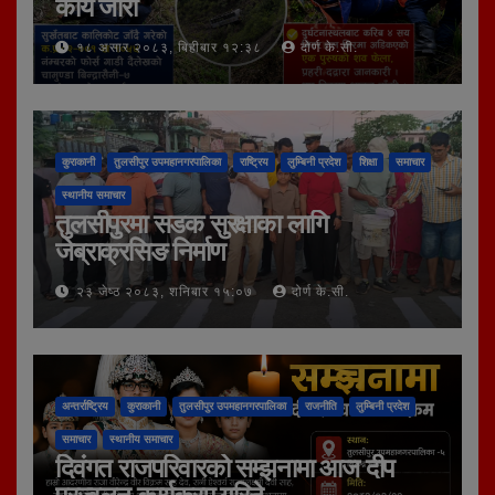
कार्य जारी
१८ असार २०८३, बिहीबार १२:३८
दोर्ण के.सी.
कुराकानी
तुलसीपुर उपमहानगरपालिका
राष्ट्रिय
लुम्बिनी प्रदेश
शिक्षा
समाचार
स्थानीय समाचार
तुलसीपुरमा सडक सुरक्षाका लागि
जेब्राक्रसिङ निर्माण
२३ जेष्ठ २०८३, शनिबार १५:०७
दोर्ण के.सी.
अन्तर्राष्ट्रिय
कुराकानी
तुलसीपुर उपमहानगरपालिका
राजनीति
लुम्बिनी प्रदेश
समाचार
स्थानीय समाचार
दिवंगत राजपरिवारको सम्झनामा आज दीप