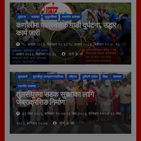
दुर्घटना
समाचार
सुदूरपश्चिम
स्थानीय समाचार
कर्णालीमा यात्रुवाहक गाडी दुर्घटना, उद्धार
कार्य जारी
१८ असार २०८३, बिहीबार १२:३८ १८ असार २०८३, बिहीबार १२:३८ १८
असार २०८३, बिहीबार १२:३८
दोर्ण के.सी.
कुराकानी
तुलसीपुर उपमहानगरपालिका
राष्ट्रिय
लुम्बिनी प्रदेश
शिक्षा
समाचार
स्थानीय समाचार
तुलसीपुरमा सडक सुरक्षाका लागि
जेब्राक्रसिङ निर्माण
२३ जेष्ठ २०८३, शनिबार १५:०७ २३ जेष्ठ २०८३, शनिबार १५:०७ २३ जेष्ठ
२०८३, शनिबार १५:०७
दोर्ण के.सी.