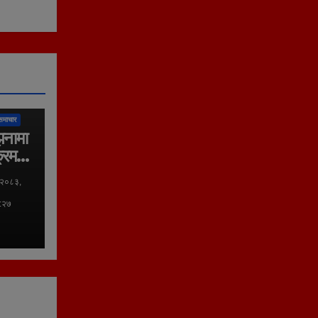
लिका
समाचार
झनामा
्रम
 २०८३,
०:२७