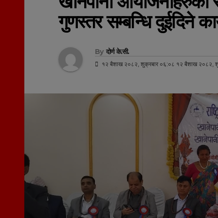
खानेपानी आयाेजनाहरुकाे 
गुणस्तर सम्बन्धि दुईदिने कार
By
दोर्ण के.सी.
१२ बैशाख २०८२, शुक्रबार ०६:०८ १२ बैशाख २०८२, श