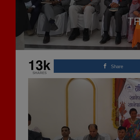
13k
Share
SHARES