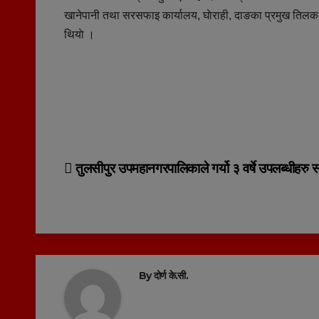
खानेपानी तथा सरसफाइ कार्यालय, घाेराही, दाङका प्रमुख तिलक न
थियाे ।
Post
तुलसीपुर उपमहानगरपालिकाले गर्यो ३ वर्षे उपलब्धीहरु 
navigation
By
दोर्ण के.सी.