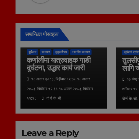
सम्बन्धित पोस्टहरू
कुराकानी
दुर्घटना
समाचार
सुदूरपश्चिम
स्थानीय समाचार
लुम्बिनी प्रदेश
कर्णालीमा यात्रुवाहक गाडी
तुलसीप
दुर्घटना, उद्धार कार्य जारी
लागि ज
१८ असार २०८३, बिहीबार १२:३८ १८ असार
२३ जेष्ठ
२०८३, बिहीबार १२:३८ १८ असार २०८३, बिहीबार
शनिबार १५:
१२:३८
दोर्ण के.सी.
दोर्ण के.सी.
Leave a Reply