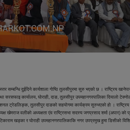
 सम्बन्धि दुईदिने कार्यशाला गाेष्ठि तुलसीपुरमा सुरु भएको छ । राष्ट्रिय खानेप
ा सरसफाइ कार्यालय, घाेराही, दाङ, तुलसीपुर उपमहानगरपालिका दियालाे टेक्नो
शनल ट्रेडलिङ्क, तुलसीपुर दाङको सहयाेगमा कार्यक्रम सुरुभएकाे हाे । राष्ट्रिय
्ष खेमराज वलीकाे अध्यक्षता एंव राष्ट्रिसभा सदस्य जगप्रसाद शर्मा (अपार) काे प
िकाराम खड्का र घाेराही उपमहानगरपालिकाकि नगर उपप्रमुख हुमा डिसीकाे विशि