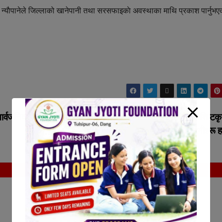
्याैपानेले जिल्लाको खानेपानी तथा सरसफाइकाे अवस्थाका माथि प्रकाश पार्नुभएक
सार्वजनिक,
राप्ती आँखा अस्पताल रक्षाचौरमा दिनप्रतिदिन विशिष्टकृ
थपियो, विरामीहरू ह