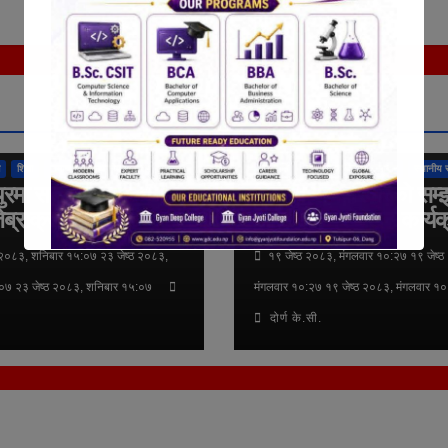
तुलसीपुर उपमहानगरपालिका
राष्ट्रिय
अन्तर्राष्ट्रिय
कुराकानी
तुलसीपुर उपमहानगरपा
शिक्षा
समाचार
स्थानीय समाचार
राजनीति
लुम्बिनी प्रदेश
समाचार
स्थानीय 
ुरमा सडक सुरक्षाका
दिवंगत राजपरिवारको सम्
ेब्राक्रसिङ निर्माण
आज दीप प्रज्वलन कार्यक
गरिने
 २०८३, शनिबार १५:०७ २३ जेष्ठ २०८३,
१९ जेष्ठ २०८३, मंगलवार १०:२७ १९ जेष्ठ
०७ २३ जेष्ठ २०८३, शनिबार १५:०७
मंगलवार १०:२७ १९ जेष्ठ २०८३, मंगलवार १
दोर्ण के.सी.