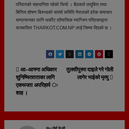
परिवारको सहभागिता रहेको थियो । बैठकले लघुबित्त तथा
बित्तिय शोषण बिरुध्दको सघंर्स समिति नेपालको हरेक समाचार
सम्प्रसनका लागि थर्कोट त्रैमासिक म्याग्जिन पत्रिकाद्वारा
सञ्चालित THARKOT.COM.NP लाई जिम्मा दिएको छ ।
Post
आ–आफ्ना अधिकार
तुलसीपुरमा दाइले गरे गोली
शुनिष्चिततताका लागि
लागेर भाईको मृत्यु
navigation
एकरूपता अपरिहार्य ः
शाह ।
By
दोर्ण के.सी.