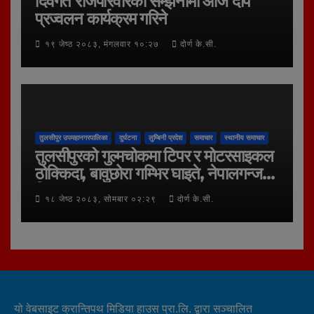
दिवंगत राजपरिवारको सम्झनामा आज दीप
प्रज्वलन कार्यक्रम गरिने
१९ जेष्ठ २०८३, मंगलवार १०:२७
दोर्ण के.सी.
तुलसीपुर उपमहानगरपालिका
दुर्घटना
लुम्बिनी प्रदेश
समाचार
स्थानीय समाचार
तुलसीपुरको गुल्मचोकमा टिपर र मोटरसाइकल
ठोक्किदा, बावुछोरा गम्भिर घाइते, नेपालगन्ज
रिफर
१८ जेष्ठ २०८३, सोमबार ०२:२९
दोर्ण के.सी.
यो वेबसाइट क्रान्तिपथ मिडिया हाउस प्रा.लि. द्वारा सञ्चालित