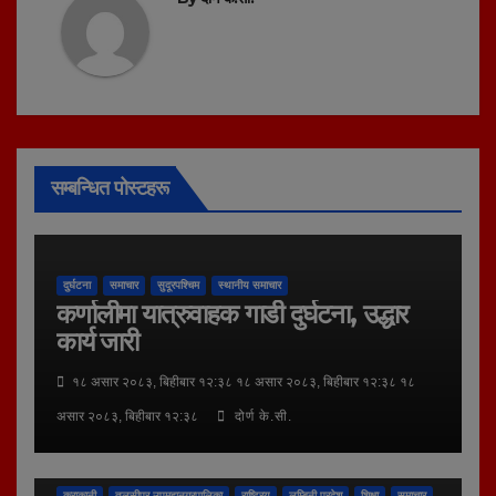
सम्बन्धित पोस्टहरू
दुर्घटना
समाचार
सुदूरपश्चिम
स्थानीय समाचार
कर्णालीमा यात्रुवाहक गाडी दुर्घटना, उद्धार
कार्य जारी
१८ असार २०८३, बिहीबार १२:३८ १८ असार २०८३, बिहीबार १२:३८ १८
असार २०८३, बिहीबार १२:३८
दोर्ण के.सी.
कुराकानी
तुलसीपुर उपमहानगरपालिका
राष्ट्रिय
लुम्बिनी प्रदेश
शिक्षा
समाचार