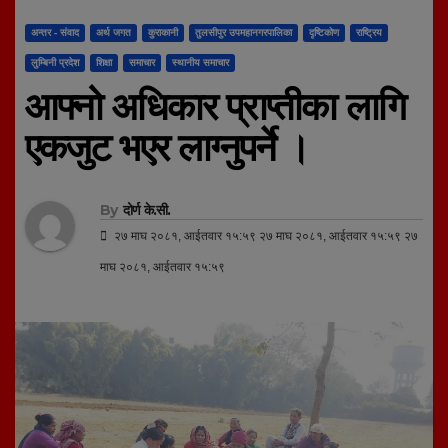
अन्तर - संवाद
अर्थ जगत
कुराकानी
तुलसीपुर उपमहानगरपालिका
दृष्टिकोण
राष्ट्रिय
लुम्बिनी प्रदेश
शिक्षा
समाचार
स्थानीय समाचार
आफ्नो अधिकार प्राप्तीका लागि
एकजुट भएर लाग्नुपर्ने ।
By
दोर्ण के.सी.
२७ माघ २०८१, आईतवार १५:५९ २७ माघ २०८१, आईतवार १५:५९ २७
माघ २०८१, आईतवार १५:५९