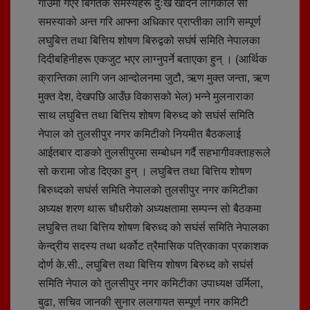
गाउँमा गएर बिगतकै समस्यहरू दुःख खदिन लागेकोले सो
समस्याको अन्त गरि आफ्ना अधिकार प्राप्तीका लागि सम्पूर्ण
लघुबित्त तथा बित्तिय शोषण बिरुद्वको सघंर्ष समिति नेपालका
दिदीबहिनीहरू एकजुट भएर लाग्नुपर्ने बताएका हुन् । (आर्थिक
क्रान्तिका लागि जन आन्दोलनमा जुटौ, ऋण मुक्त जन्ता, ऋण
मुक्त देश, देखपछि आउँछ विकासको भेल) भन्ने मुलनाराका
साथ लघुबित्त तथा बित्तिय शोषण बिरुध्द को सघंर्स समिति
नेपाल को तुलसीपुर नगर कमिटीको नियमीत बैठकलाई
आईतबार दाङको तुलसीपुरमा सम्बोधन गर्दै सहभागीवक्ताहरूले
सो करामा जोड दिएका हुन् । लघुबित्त तथा बित्तिय शोषण
बिरुध्दको सघंर्स समिति नेपालको तुलसीपुर नगर कमिटीका
अध्यक्ष शरण थारू चौधरीको अध्यक्षतामा सम्पन्न सो बैठकमा
लघुबित्त तथा बित्तिय शोषण बिरुध्द को सघंर्स समिति नेपालका
केन्द्रीय सदस्य तथा थर्कोट त्रैमासिक पत्रिकाका प्रकाशक
दोर्ण के.सी., लघुबित्त तथा बित्तिय शोषण बिरुध्द को सघंर्स
समिति नेपाल को तुलसीपुर नगर कमिटीका उपाध्यक्ष उर्मिला,
बुढा, सचिव जानकी सुनार ललगायत सम्पूर्ण नगर कमिटी