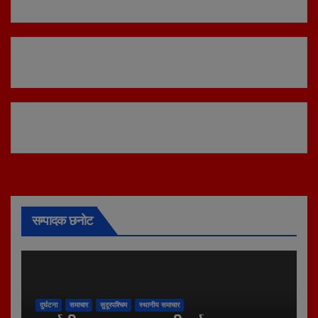
सम्पादक छनोट
दुर्घटना
समाचार
सुदूरपश्चिम
स्थानीय समाचार